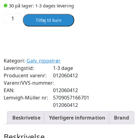
30 på lager: 1-3 dages levering
Nippelrør
Tilføj til kurv
galvaniseret
60
mm
X
2
Kategori:
Galv. nippelrør
antal
Leveringstid:
1-3 dage
Producent varenr:
012060412
Varenr/VVS-nummer:
EAN:
012060412
Lemvigh-Müller nr:
5709057166701
012060412
Beskrivelse
Yderligere information
Brand
Beskrivelse