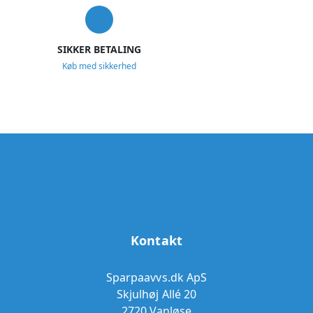
SIKKER BETALING
Køb med sikkerhed
Kontakt
Sparpaavvs.dk ApS
Skjulhøj Allé 20
2720 Vanløse