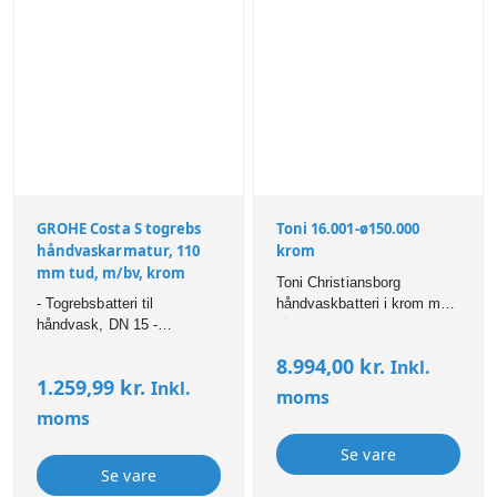
GROHE Costa S togrebs
Toni 16.001-ø150.000
håndvaskarmatur, 110
krom
mm tud, m/bv, krom
Toni Christiansborg
- Togrebsbatteri til
håndvaskbatteri i krom med
håndvask, DN 15 -
Ø150mm svingtud.
metalgreb - varmeisoleret -
8.994,00
kr.
Inkl.
til skrue - støbt udløb med
1.259,99
kr.
Inkl.
mousser - løftestang med
moms
bundventil 1 1/4" - fleksible
moms
tilslutningsslanger 3/8" -
GROHE StarLight®
Se vare
Se vare