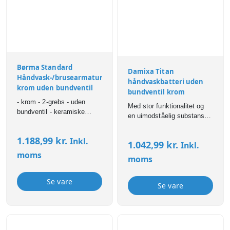
Børma Standard
Damixa Titan
Håndvask-/brusearmatur
håndvaskbatteri uden
krom uden bundventil
bundventil krom
- krom - 2-grebs - uden
Med stor funktionalitet og
bundventil - keramiske
en uimodståelig substans,
ventiloverdele - 22 mm
er Titan armaturerne det
luftblander - 155 mm
forbilledlige valg, når du
1.188,99
kr.
Inkl.
tudfremspring - tilgange:
1.042,99
kr.
Inkl.
ønsker et enkelt armaturer,
flexslanger G3/8" - med
moms
der er nemt at rengøre. 2-
moms
G1/2" nippel til bruserslange
grebsarmatur med svingtud,
- automatisk omskifter
Eco-klik vandsparefunktion
Se vare
og keramisk regulering.
Se vare
Forbrug: max. 13 liter/min.
Uden bundventil.