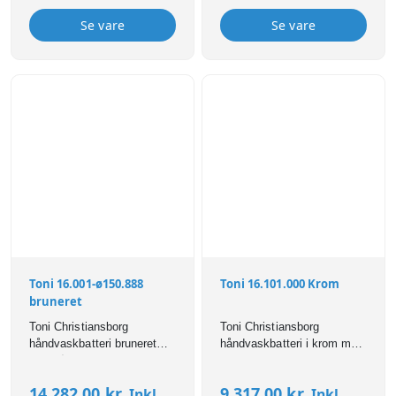
Se vare
Se vare
Toni 16.001-ø150.888
Toni 16.101.000 Krom
bruneret
Toni Christiansborg
Toni Christiansborg
håndvaskbatteri bruneret
håndvaskbatteri i krom med
med Ø150mm svingtud.
svingtud.
14.282,00
kr.
9.317,00
kr.
Inkl.
Inkl.