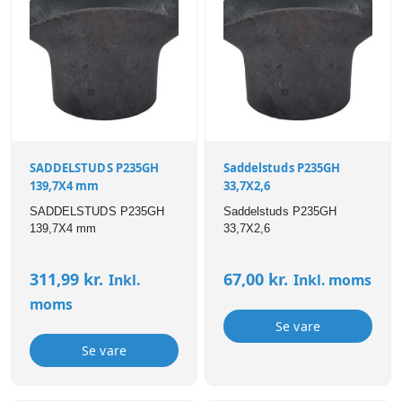
SADDELSTUDS P235GH
Saddelstuds P235GH
139,7X4 mm
33,7X2,6
SADDELSTUDS P235GH
Saddelstuds P235GH
139,7X4 mm
33,7X2,6
311,99
kr.
67,00
kr.
Inkl.
Inkl. moms
moms
Se vare
Se vare