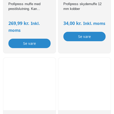
Profipress muffe med
Profipress skydemuffe 12
prestilslutning. Kan
mm kobber
anvendes til bl.a brugsvand,
varme,- og
269,99
kr.
34,00
kr.
Inkl.
Inkl. moms
køleinstallationer. Profipress
fittings er forsynet med SC-
moms
Contur som sikrer, at
Se vare
samlinger er synligt utætte
ved manglende presning.
Se vare