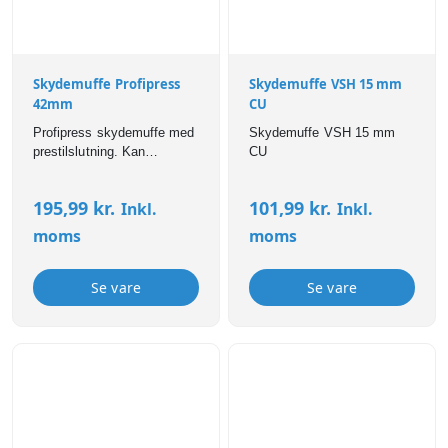
Skydemuffe Profipress
Skydemuffe VSH 15 mm
42mm
CU
Profipress skydemuffe med
Skydemuffe VSH 15 mm
prestilslutning. Kan
CU
anvendes til bl.a brugsvand,
varme,- og
195,99
kr.
101,99
kr.
Inkl.
Inkl.
køleinstallationer. Profipress
fittings er forsynet med SC-
moms
moms
Contur som sikrer, at
samlinger er synligt utætte
ved manglende presning.
Se vare
Se vare