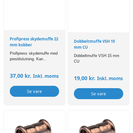
Profipress skydemuffe 22
Dobbeltmuffe VSH 15
mm kobber
mm CU
Profipress skydemuffe med
Dobbeltmuffe VSH 15 mm
prestilslutning. Kan
CU
anvendes til bl.a brugsvand,
varme,- og
37,00
kr.
Inkl. moms
køleinstallationer. Profipress
19,00
kr.
Inkl. moms
fittings er forsynet med SC-
Contur som sikrer, at
Se vare
samlinger er synligt utætte
Se vare
ved manglende presning.