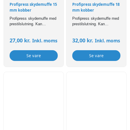
Profipress skydemuffe 15
Profipress skydemuffe 18
mm kobber
mm kobber
Profipress skydemuffe med
Profipress skydemuffe med
prestilslutning. Kan
prestilslutning. Kan
anvendes til bl.a brugsvand,
anvendes til bl.a brugsvand,
varme,- og
varme,- og
27,00
kr.
32,00
kr.
Inkl. moms
Inkl. moms
køleinstallationer. Profipress
køleinstallationer. Profipress
fittings er forsynet med SC-
fittings er forsynet med SC-
Contur som sikrer, at
Contur som sikrer, at
Se vare
Se vare
samlinger er synligt utætte
samlinger er synligt utætte
ved manglende presning.
ved manglende presning.