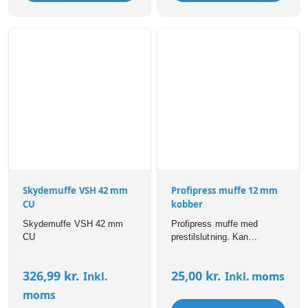
Skydemuffe VSH 42 mm
Profipress muffe 12 mm
CU
kobber
Skydemuffe VSH 42 mm
Profipress muffe med
CU
prestilslutning. Kan
anvendes til bl.a brugsvand,
varme,- og
326,99
kr.
25,00
kr.
Inkl.
Inkl. moms
køleinstallationer. Profipress
fittings er forsynet med SC-
moms
Contur som sikrer, at