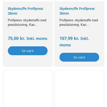
Skydemuffe Profipress
Skydemuffe Profipress
28mm
35mm
Profipress skydemuffe med
Profipress skydemuffe med
prestilslutning. Kan
prestilslutning. Kan
anvendes til bl.a brugsvand,
anvendes til bl.a brugsvand,
varme,- og
varme,- og
75,00
kr.
107,99
kr.
Inkl. moms
Inkl.
køleinstallationer. Profipress
køleinstallationer. Profipress
fittings er forsynet med SC-
fittings er forsynet med SC-
moms
Contur som sikrer, at
Contur som sikrer, at
Se vare
samlinger er synligt utætte
samlinger er synligt utætte
ved manglende presning.
ved manglende presning.
Se vare