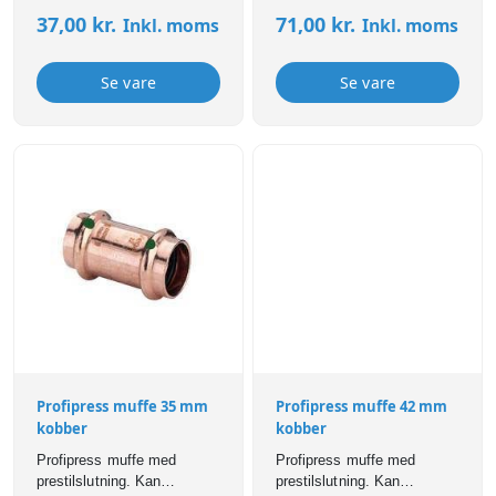
varme,- og
varme,- og
37,00
kr.
71,00
kr.
Inkl. moms
Inkl. moms
køleinstallationer. Profipress
køleinstallationer. Profipress
fittings er forsynet med SC-
fittings er forsynet med SC-
Contur som sikrer, at
Contur som sikrer, at
Se vare
Se vare
samlinger er synligt utætte
samlinger er synligt utætte
ved manglende presning.
ved manglende presning.
Profipress muffe 35 mm
Profipress muffe 42 mm
kobber
kobber
Profipress muffe med
Profipress muffe med
prestilslutning. Kan
prestilslutning. Kan