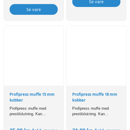
Se vare
samlinger er synligt utætte
ved manglende presning.
Se vare
Profipress muffe 15 mm
Profipress muffe 18 mm
kobber
kobber
Profipress muffe med
Profipress muffe med
prestilslutning. Kan
prestilslutning. Kan
anvendes til bl.a brugsvand,
anvendes til bl.a brugsvand,
varme,- og
varme,- og