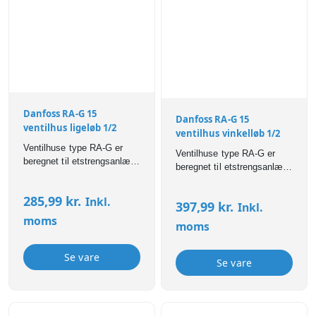
Danfoss RA-G 15
Danfoss RA-G 15
ventilhus ligeløb 1/2
ventilhus vinkelløb 1/2
Ventilhuse type RA-G er
Ventilhuse type RA-G er
beregnet til etstrengsanlæg
beregnet til etstrengsanlæg
med naturlig cirkulation eller
med naturlig cirkulation eller
til etstrengsanlæg med
til etstrengsanlæg med
285,99
kr.
Inkl.
pumpe. RA-G er udført med
397,99
kr.
Inkl.
pumpe. RA-G er udført med
faste
moms
faste
moms
kapacitetsbegrænsninger og
kapacitetsbegrænsninger og
er isæt velegnet, hvor et
er isæt velegnet, hvor et
lille drivtryk kræver store
Se vare
lille drivtryk kræver store
Se vare
kapaciteter.
kapaciteter.