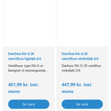
Danfoss RA-G 20
Danfoss RA-G 20
ventilhus ligeløb 3/4
ventilhus vinkelløb 3/4
Ventilhuse type RA-G er
Danfoss RA-G 20 ventilhus
beregnet til etstrengsanlæg
vinkelløb 3/4
med naturlig cirkulation eller
til etstrengsanlæg med
451,99
kr.
447,99
kr.
Inkl.
Inkl.
pumpe. RA-G er udført med
faste
moms
moms
kapacitetsbegrænsninger og
er isæt velegnet, hvor et
lille drivtryk kræver store
Se vare
Se vare
kapaciteter.