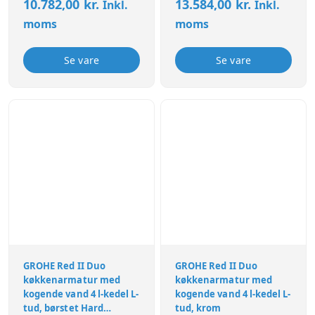
10.782,00
kr.
13.584,00
kr.
Inkl.
Inkl.
moms
moms
Se vare
Se vare
GROHE Red II Duo
GROHE Red II Duo
køkkenarmatur med
køkkenarmatur med
kogende vand 4 l-kedel L-
kogende vand 4 l-kedel L-
tud, børstet Hard
tud, krom