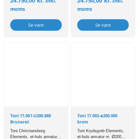
24.750,00
kr.
24.750,00
kr.
Inkl.
Inkl.
moms
moms
Se vare
Se vare
Toni 17.001-U200.888
Toni 17.003-ø200.000
Bruneret
krom
Toni Christiansborg
Toni Krydsgreb Elements,
Elements, et-huls armatur
et-huls armatur m. Ø200mm