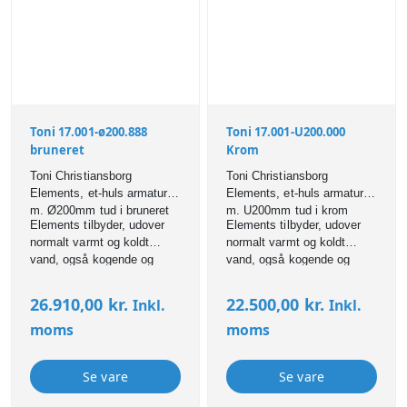
Toni 17.001-ø200.888
Toni 17.001-U200.000
bruneret
Krom
Toni Christiansborg
Toni Christiansborg
Elements, et-huls armatur
Elements, et-huls armatur
m. Ø200mm tud i bruneret
m. U200mm tud i krom
Elements tilbyder, udover
Elements tilbyder, udover
normalt varmt og koldt
normalt varmt og koldt
vand, også kogende og
vand, også kogende og
filtreret vand.
filtreret vand.
26.910,00
kr.
22.500,00
kr.
Inkl.
Inkl.
moms
moms
Se vare
Se vare