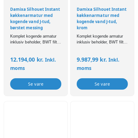
Damixa Silhouet Instant
Damixa Silhouet Instant
køkkenarmatur med
køkkenarmatur med
kogende vand J-tud,
kogende vand J-tud,
børstet messing
krom
Komplet kogende armatur
Komplet kogende armatur
inklusiv beholder, BWT filter
inklusiv beholder, BWT filter
og alle tilslutninger. Ekstra
og alle tilslutninger. Ekstra
sikkerhed med Press`n
sikkerhed med Press`n
12.194,00
kr.
9.987,99
kr.
Inkl.
Inkl.
Twist funktion til at åbne for
Twist funktion til at åbne for
det kogende vand. 4 liters
det kogende vand. 4 liters
moms
moms
beholder. Børstet messing
beholder. Krom.
(PVD) overflade. Den
særlige PVD-belægning
Se vare
Se vare
giver en hårdere og endnu
mere robust overflade, som
er ekstremt
modstandsdygtig overfor
ridser, korrosion og
misfarvning.