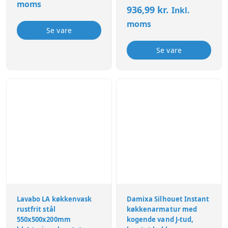
poleret
moms
936,99
kr.
Inkl.
moms
Se vare
Se vare
Lavabo LA køkkenvask
Damixa Silhouet Instant
rustfrit stål
køkkenarmatur med
550x500x200mm
kogende vand J-tud,