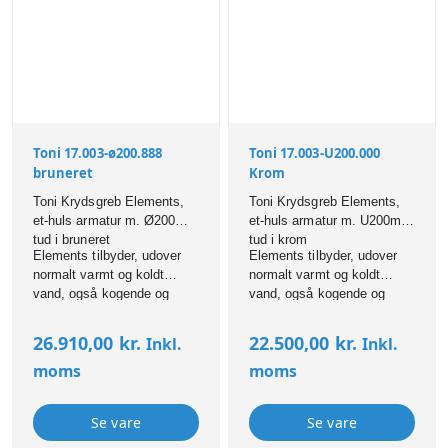
Toni 17.003-ø200.888
Toni 17.003-U200.000
bruneret
Krom
Toni Krydsgreb Elements,
Toni Krydsgreb Elements,
et-huls armatur m. Ø200mm
et-huls armatur m. U200mm
tud i bruneret
tud i krom
Elements tilbyder, udover
Elements tilbyder, udover
normalt varmt og koldt
normalt varmt og koldt
vand, også kogende og
vand, også kogende og
filtreret vand.
filtreret vand.
26.910,00
kr.
22.500,00
kr.
Inkl.
Inkl.
moms
moms
Se vare
Se vare