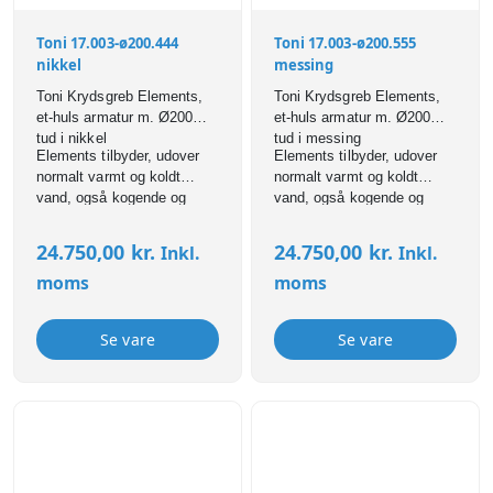
Toni 17.003-ø200.444
Toni 17.003-ø200.555
nikkel
messing
Toni Krydsgreb Elements,
Toni Krydsgreb Elements,
et-huls armatur m. Ø200mm
et-huls armatur m. Ø200mm
tud i nikkel
tud i messing
Elements tilbyder, udover
Elements tilbyder, udover
normalt varmt og koldt
normalt varmt og koldt
vand, også kogende og
vand, også kogende og
filtreret vand.
filtreret vand.
24.750,00
kr.
24.750,00
kr.
Inkl.
Inkl.
moms
moms
Se vare
Se vare