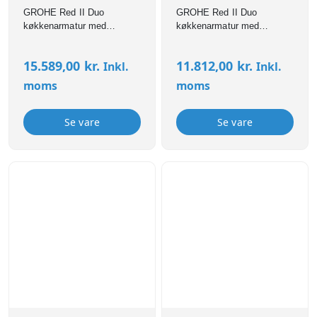
Graphite
GROHE Red II Duo
GROHE Red II Duo
køkkenarmatur med
køkkenarmatur med
kogende vand 4 l-kedel L-
kogende vand 4 l-kedel L-
tud, børstet Hard Graphite
tud, krom
15.589,00
kr.
11.812,00
kr.
Inkl.
Inkl.
moms
moms
Se vare
Se vare