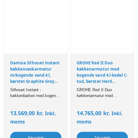
Damixa Silhouet instant
GROHE Red II Duo
køkkenvaskarmatur
køkkenarmatur med
m/kogende vand 4 l,
kogende vand 4 l-kedel C-
børstet Graphite Grey
tud, børstet Hard
PVD
Graphite
Silhouet Instant -
GROHE Red II Duo
køkkenbatteri med kogende
køkkenarmatur med
vand incl. 4 liters kogetank
kogende vand 4 l-kedel C-
og BWT-filter.
tud, børstet Hard Graphite
13.569,00
kr.
14.765,00
kr.
Inkl.
Inkl.
Designarmatur der giver
karakter og funktionalitet til
moms
moms
både klassiske og moderne
køkkener. Brushed Graphite
Grey (PVD) overflade. Den
Se vare
Se vare