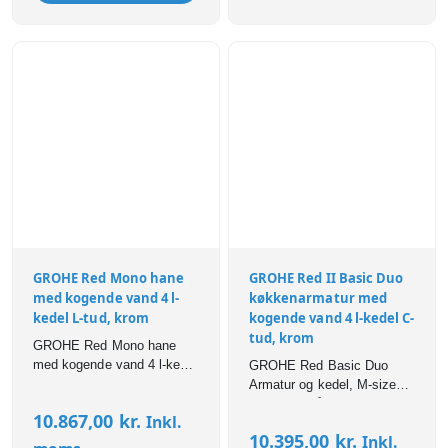
GROHE Red Mono hane
GROHE Red II Basic Duo
med kogende vand 4 l-
køkkenarmatur med
kedel L-tud, krom
kogende vand 4 l-kedel C-
tud, krom
GROHE Red Mono hane
med kogende vand 4 l-kedel
GROHE Red Basic Duo
L-tud, krom
Armatur og kedel, M-size
kedel. Bestående af:
10.867,00
kr.
Inkl.
GROHE Red Duo etgrebs
10.395,00
kr.
Inkl.
køkkenbatteri inkl. GROHE