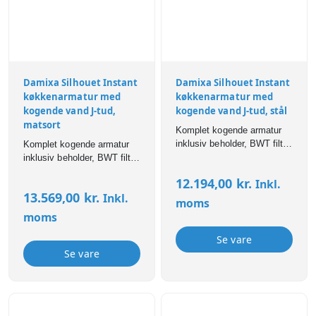
Damixa Silhouet Instant
Damixa Silhouet Instant
køkkenarmatur med
køkkenarmatur med
kogende vand J-tud,
kogende vand J-tud, stål
matsort
Komplet kogende armatur
inklusiv beholder, BWT filter
Komplet kogende armatur
og alle tilslutninger. Ekstra
inklusiv beholder, BWT filter
sikkerhed med Press`n
og alle tilslutninger. Ekstra
12.194,00
kr.
Inkl.
Twist funktion til at åbne for
sikkerhed med Press`n
13.569,00
kr.
Inkl.
det kogende vand. 4 liters
Twist funktion til at åbne for
moms
beholder. Steel (PVD)
det kogende vand. 4 liters
moms
overflade. Den særlige
beholder. Matsort. Den
PVD-belægning giver en
hårdføre overflade er nem at
Se vare
hårdere og endnu mere
rengøre og afvisende
Se vare
robust overflade, som er
overfor snavs og
ekstremt modstandsdygtig
fingeraftryk.
overfor ridser, korrosion og
misfarvning.