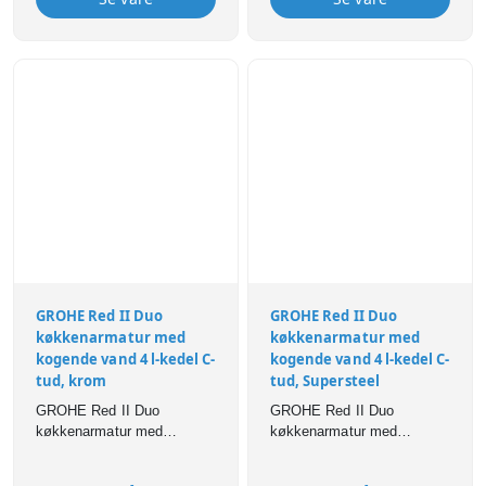
særlige PVD-belægning
giver en hårdere og endnu
mere robust overflade, som
er ekstremt
modstandsdygtig overfor
ridser, korrosion og
misfarvning.
GROHE Red II Duo
GROHE Red II Duo
køkkenarmatur med
køkkenarmatur med
kogende vand 4 l-kedel C-
kogende vand 4 l-kedel C-
tud, krom
tud, Supersteel
GROHE Red II Duo
GROHE Red II Duo
køkkenarmatur med
køkkenarmatur med
kogende vand 4 l-kedel C-
kogende vand 4 l-kedel C-
tud, krom
tud, Supersteel