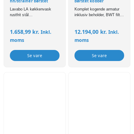
hh/strainer børstet
børstet kobber
Lavabo LA køkkenvask
Komplet kogende armatur
rustfrit stål
inklusiv beholder, BWT filter
550x500x200mm hh/strainer
og alle tilslutninger. Ekstra
børstet
sikkerhed med Press`n
1.658,99
kr.
12.194,00
kr.
Inkl.
Inkl.
Twist funktion til at åbne for
det kogende vand. 4 liters
moms
moms
beholder. Børstet kobber
(PVD) overflade. Den
særlige PVD-belægning
Se vare
Se vare
giver en hårdere og endnu
mere robust overflade, som
er ekstremt
modstandsdygtig overfor
ridser, korrosion og
misfarvning.