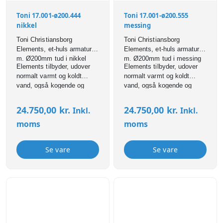
strømforbrug ved stand-by,
Toni 17.001-ø200.444
Toni 17.001-ø200.555
15 W
energieffektivitetsklasse A
nikkel
messing
GROHE Red filtersæt til
Toni Christiansborg
Toni Christiansborg
beskyttelse af kedlen mod
Elements, et-huls armatur
Elements, et-huls armatur
tilkalkning Kapacitet 600 L
m. Ø200mm tud i nikkel
m. Ø200mm tud i messing
ved 15° dKH 5-trinsfilter
Elements tilbyder, udover
Elements tilbyder, udover
flowmåler
normalt varmt og koldt
normalt varmt og koldt
vand, også kogende og
vand, også kogende og
filtreret vand.
filtreret vand.
24.750,00
kr.
24.750,00
kr.
Inkl.
Inkl.
moms
moms
Se vare
Se vare