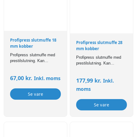
Profipress slutmuffe 18
Profipress slutmuffe 28
mm kobber
mm kobber
Profipress slutmuffe med
Profipress slutmuffe med
prestilslutning. Kan
prestilslutning. Kan
anvendes til bl.a brugsvand,
anvendes til bl.a brugsvand,
varme,- og
varme,- og
67,00
kr.
Inkl. moms
køleinstallationer. Profipress
177,99
kr.
Inkl.
køleinstallationer. Profipress
fittings er forsynet med SC-
fittings er forsynet med SC-
moms
Contur som sikrer, at
Contur som sikrer, at
Se vare
samlinger er synligt utætte
samlinger er synligt utætte
ved manglende presning.
ved manglende presning.
Se vare