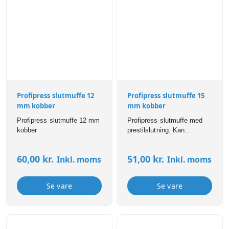
Profipress slutmuffe 12
Profipress slutmuffe 15
mm kobber
mm kobber
Profipress slutmuffe 12 mm
Profipress slutmuffe med
kobber
prestilslutning. Kan
anvendes til bl.a brugsvand,
varme,- og
60,00
kr.
51,00
kr.
Inkl. moms
Inkl. moms
køleinstallationer. Profipress
fittings er forsynet med SC-
Contur som sikrer, at
Se vare
Se vare
samlinger er synligt utætte
ved manglende presning.