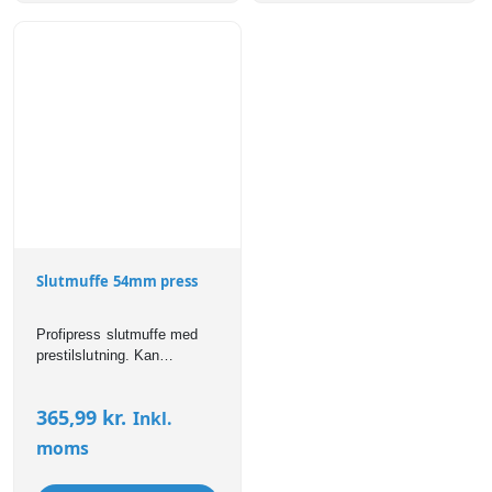
Slutmuffe 54mm press
Profipress slutmuffe med
prestilslutning. Kan
anvendes til bl.a brugsvand,
varme,- og
365,99
kr.
Inkl.
køleinstallationer. Profipress
fittings er forsynet med SC-
moms
Contur som sikrer, at
samlinger er synligt utætte