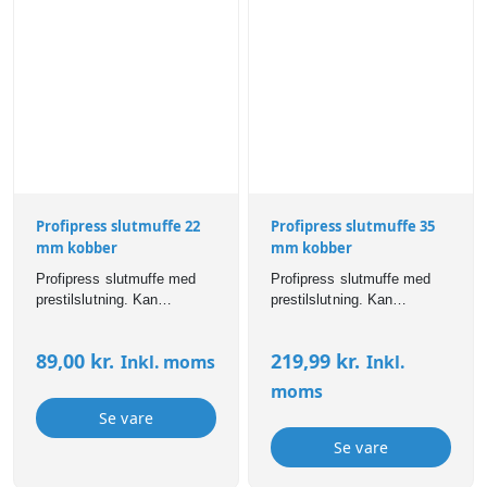
Profipress slutmuffe 22
Profipress slutmuffe 35
mm kobber
mm kobber
Profipress slutmuffe med
Profipress slutmuffe med
prestilslutning. Kan
prestilslutning. Kan
anvendes til bl.a brugsvand,
anvendes til bl.a brugsvand,
varme,- og
varme,- og
89,00
kr.
219,99
kr.
Inkl. moms
Inkl.
køleinstallationer. Profipress
køleinstallationer. Profipress
fittings er forsynet med SC-
fittings er forsynet med SC-
moms
Contur som sikrer, at
Contur som sikrer, at
Se vare
samlinger er synligt utætte
samlinger er synligt utætte
ved manglende presning.
ved manglende presning.
Se vare