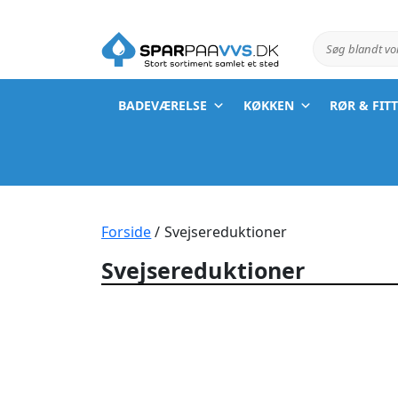
Søg blandt v
BADEVÆRELSE
KØKKEN
RØR & FIT
Forside
/ Svejsereduktioner
Svejsereduktioner