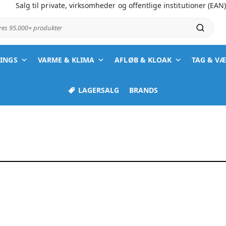
Salg til private, virksomheder og offentlige institutioner (EAN
ores 95.000+ produkter
TINGS
VARME & KLIMA
AFLØB & KLOAK
TAG & V
LAGERSALG
BRANDS