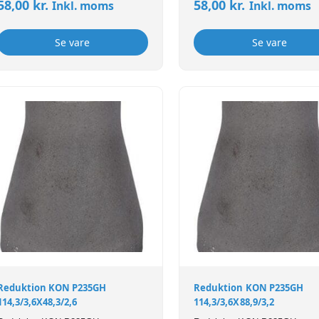
58,00
kr.
58,00
kr.
Inkl. moms
Inkl. moms
Se vare
Se vare
Reduktion KON P235GH
Reduktion KON P235GH
114,3/3,6X48,3/2,6
114,3/3,6X88,9/3,2