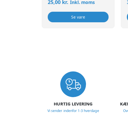
25,00
kr.
Inkl. moms
Se vare
USP
HURTIG LEVERING
KÆ
Vi sender indenfor 1-3 hverdage
Ov