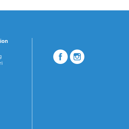
tion
g
ri