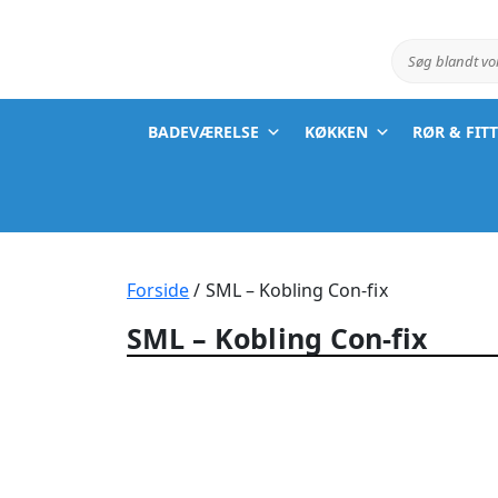
Søg blandt v
BADEVÆRELSE
KØKKEN
RØR & FIT
Forside
/ SML – Kobling Con-fix
SML – Kobling Con-fix