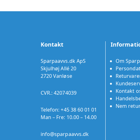
Kontakt
Informati
Sparpaavvs.dk ApS
Om Sparp
Skjulhøj Allé 20
Persondat
2720 Vanløse
Returvare
Kundeserv
Kontakt o
CVR.: 42074039
Handelsbe
Nem retu
Telefon:
+45 38 60 01 01
Man – Fre: 10.00 – 14.00
info@sparpaavvs.dk