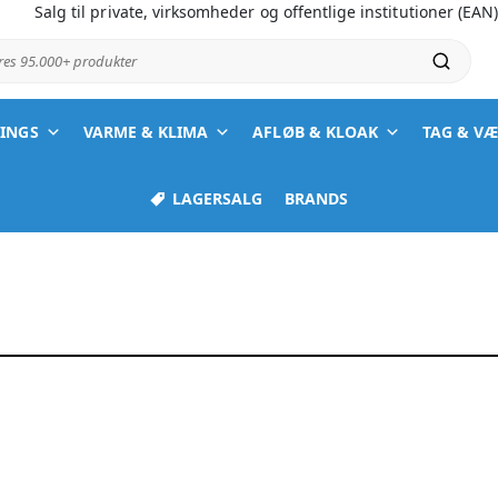
Salg til private, virksomheder og offentlige institutioner (EAN
ores 95.000+ produkter
TINGS
VARME & KLIMA
AFLØB & KLOAK
TAG & V
LAGERSALG
BRANDS