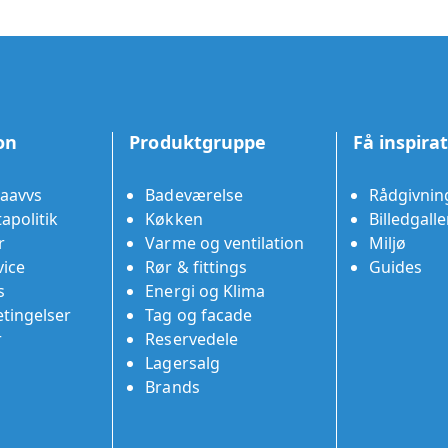
on
Produktgruppe
Få inspira
aavvs
Badeværelse
Rådgivnin
apolitik
Køkken
Billedgalle
r
Varme og ventilation
Miljø
ice
Rør & fittings
Guides
s
Energi og Klima
tingelser
Tag og facade
r
Reservedele
Lagersalg
Brands