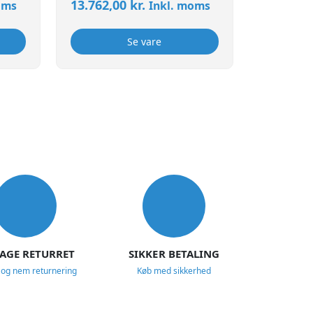
13.762,00
kr.
oms
Inkl. moms
Se vare
DAGE RETURRET
SIKKER BETALING
 og nem returnering
Køb med sikkerhed