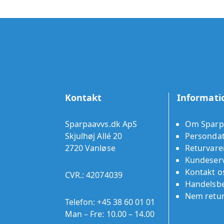
Kontakt
Informati
Sparpaavvs.dk ApS
Om Sparp
Skjulhøj Allé 20
Persondat
2720 Vanløse
Returvare
Kundeserv
Kontakt o
CVR.: 42074039
Handelsbe
Nem retu
Telefon:
+45 38 60 01 01
Man – Fre: 10.00 – 14.00