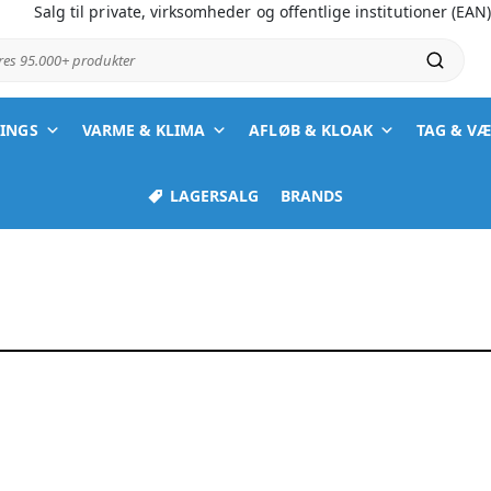
Salg til private, virksomheder og offentlige institutioner (EAN
ores 95.000+ produkter
TINGS
VARME & KLIMA
AFLØB & KLOAK
TAG & V
LAGERSALG
BRANDS