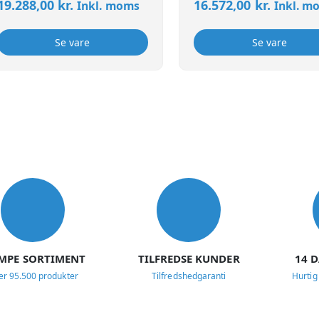
19.288,00
kr.
16.572,00
kr.
Inkl. moms
Inkl. m
Se vare
Se vare
MPE SORTIMENT
TILFREDSE KUNDER
14 
er 95.500 produkter
Tilfredshedgaranti
Hurtig