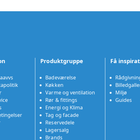
on
Produktgruppe
Få inspira
aavvs
Badeværelse
Rådgivnin
apolitik
Køkken
Billedgalle
r
Varme og ventilation
Miljø
ice
Rør & fittings
Guides
s
Energi og Klima
tingelser
Tag og facade
r
Reservedele
Lagersalg
Brands