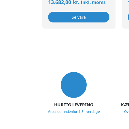
13.682,00
kr.
Inkl. moms
Se vare
USP
HURTIG LEVERING
KÆ
Vi sender indenfor 1-3 hverdage
Ov