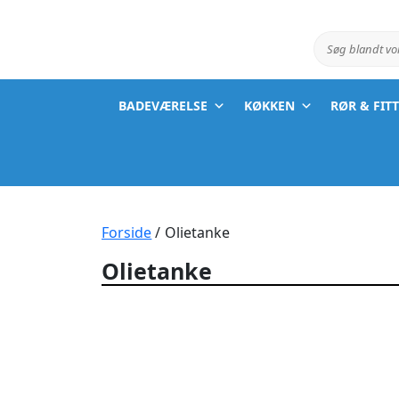
Søg blandt v
BADEVÆRELSE
KØKKEN
RØR & FIT
Forside
/ Olietanke
Olietanke