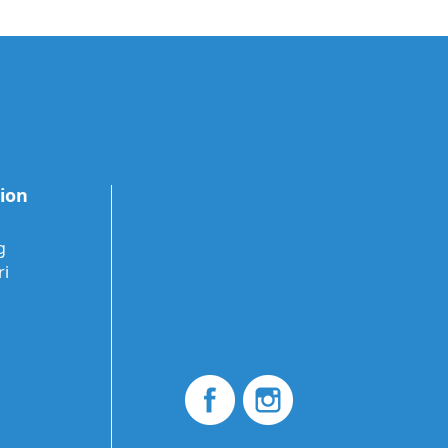
tion
g
ri