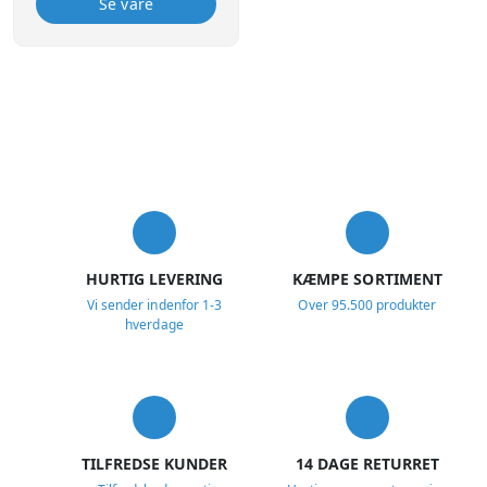
Se vare
f.eks. syrebestandighed,
tryk eller varme. Produktet
er meget diffusionstæt og
derfor meget egnet til olie
(også hydraulik), benzin og
diesel. Kan tilbagejusteres
med 45º eller mere.
Temperaturbestandig fra
-200ºC til +260ºC. Max tryk:
USP
60 bar.
HURTIG LEVERING
KÆMPE SORTIMENT
Vi sender indenfor 1-3
Over 95.500 produkter
hverdage
TILFREDSE KUNDER
14 DAGE RETURRET