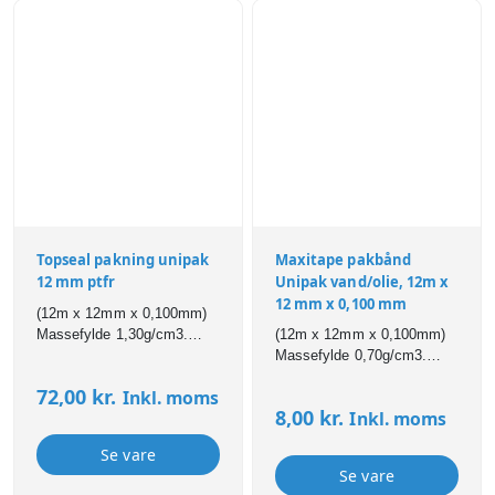
opløsningsmidler m.v.
Uniflon er velegnet til stort
set alle rørmaterialer såsom
jern, metal, plastik, fiber o.l.
Selv meget små gewind kan
Uniflon anvendes på, pga.
produktets udformning som
PFTE snor. Kan
tilbagejusteres op til 45*
Topseal pakning unipak
Maxitape pakbånd
12 mm ptfr
Unipak vand/olie, 12m x
12 mm x 0,100 mm
(12m x 12mm x 0,100mm)
Massefylde 1,30g/cm3.
(12m x 12mm x 0,100mm)
Velegnet til damp,
Massefylde 0,70g/cm3.
kemikalier, syrer, baser,
Max rørdiameter: 1¼”.
72,00
kr.
Inkl. moms
opløsningsmidler m.v..
Temperaturbestandig fra
8,00
kr.
Inkl. moms
Godkendt til GAS,
-200ºC til +180ºC. Max tryk:
drikkevand og til flydende
30 bar. Velegnet til vand,
Se vare
oxygen (BAM). Velegnet til
drikkevand, damp,
Se vare
anvendelse i situationer,
kemikalier, syrer, baser,