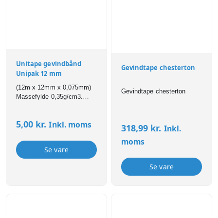
Unitape gevindbånd
Gevindtape chesterton
Unipak 12 mm
(12m x 12mm x 0,075mm)
Gevindtape chesterton
Massefylde 0,35g/cm3.
Max rørdiameter: ¾”.
Anbefalet temperaturområde
5,00
kr.
Inkl. moms
fra -200ºC til +100ºC. Max
318,99
kr.
Inkl.
tryk: 20 bar. Velegnet til
moms
anlæg med vand,
Se vare
drikkevand, varme og luft.
Se vare