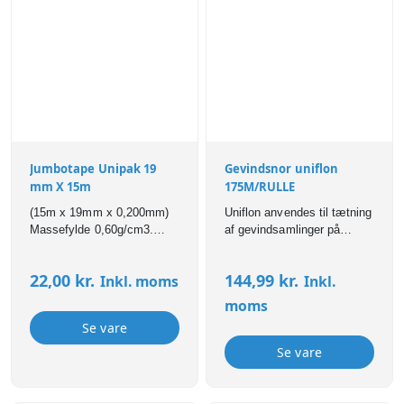
Jumbotape Unipak 19
Gevindsnor uniflon
mm X 15m
175M/RULLE
(15m x 19mm x 0,200mm)
Uniflon anvendes til tætning
Massefylde 0,60g/cm3.
af gevindsamlinger på
Rørdiameter: ¾” – 2½”.
iltanlæg, gasanlæg , varme
Anbefalet temperaturområde
systemer ,
22,00
kr.
144,99
kr.
Inkl. moms
Inkl.
fra -200ºC til +160ºC. Max
drikkevandsinstallationer
tryk: 30 bar. Meget fleksibel
samt på anlæg for olie og
moms
– ideel til store, grove eller
benzin. Uniflon er naturligvis
Se vare
skarpe gevind f.eks. rustfri.
også velegnet til tætning af
Velegnet til anlæg med
gevindsamlinger i andre
Se vare
vand, drikevand, varme og
rørsystemer. Fx. til
luft, men også velegnet til
hydraulik, trykluft, varme-
damp.
og ventilation, syrer, baser,