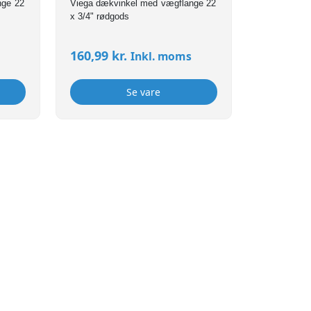
nge 22
Viega dækvinkel med vægflange 22
x 3/4" rødgods
160,99
kr.
Inkl. moms
Se vare