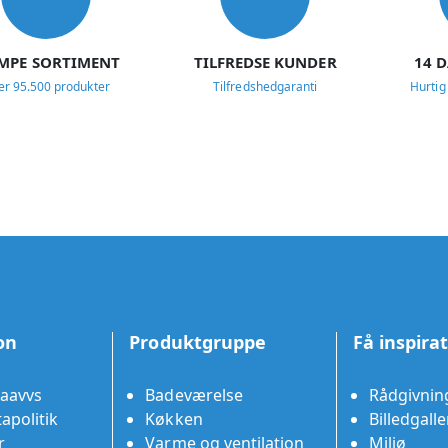
MPE SORTIMENT
TILFREDSE KUNDER
14 
er 95.500 produkter
Tilfredshedgaranti
Hurtig
on
Produktgruppe
Få inspira
aavvs
Badeværelse
Rådgivnin
apolitik
Køkken
Billedgalle
r
Varme og ventilation
Miljø