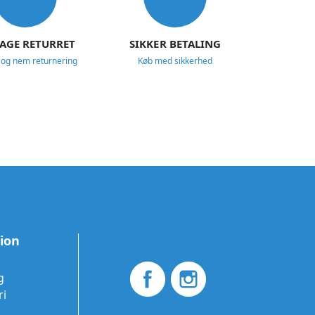
DAGE RETURRET
SIKKER BETALING
 og nem returnering
Køb med sikkerhed
tion
g
ri