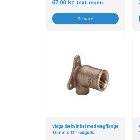
67,00
kr.
Inkl. moms
Se vare
Viega dækvinkel med vægflange
18 mm x 12" rødgods