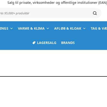
Salg til private, virksomheder og offentlige institutioner (EAN
ores 95.000+ produkter
TINGS
VARME & KLIMA
AFLØB & KLOAK
TAG & V
LAGERSALG
BRANDS