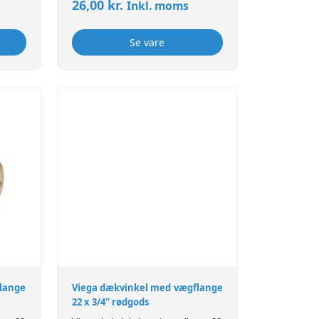
26,00
kr.
Inkl. moms
Se vare
lange
Viega dækvinkel med vægflange
22 x 3/4" rødgods