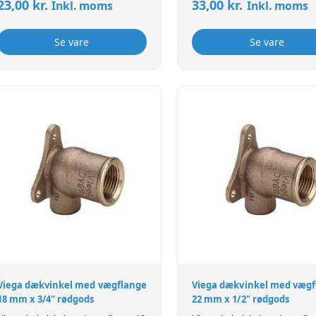
23,00
kr.
33,00
kr.
Inkl. moms
Inkl. moms
Se vare
Se vare
Viega dækvinkel med vægflange
Viega dækvinkel med vægf
18 mm x 3/4" rødgods
22 mm x 1/2" rødgods