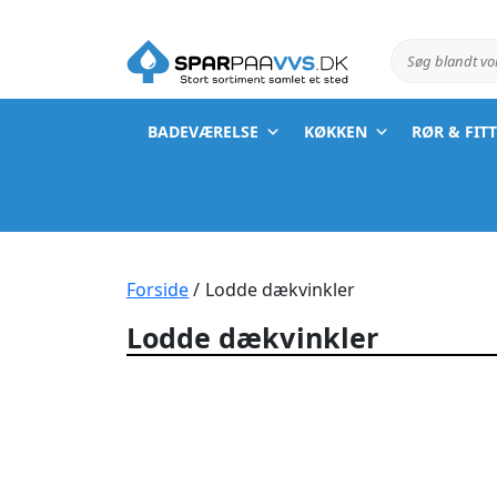
Søg blandt v
BADEVÆRELSE
KØKKEN
RØR & FIT
Forside
/ Lodde dækvinkler
Lodde dækvinkler