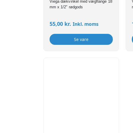
Viega dækvinkel med vægflange 18
mm x 1/2" rødgods
55,00
kr.
Inkl. moms
Se vare