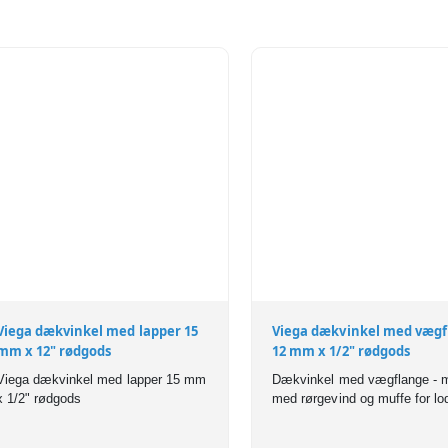
Viega dækvinkel med lapper 15
Viega dækvinkel med vægf
mm x 12" rødgods
12 mm x 1/2" rødgods
Viega dækvinkel med lapper 15 mm
Dækvinkel med vægflange - 
x 1/2" rødgods
med rørgevind og muffe for lo