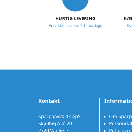
HURTIG LEVERING
KÆ
Vi sender indenfor 1-3 hverdage
Ov
Kontakt
Informati
Sparpaavvs.dk ApS
Om Sparp
Skjulhøj Allé 20
Persondat
2720 Vanløse
Returvare