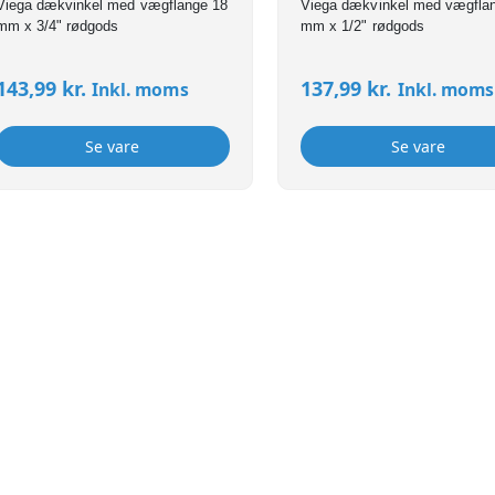
Viega dækvinkel med vægflange 18
Viega dækvinkel med vægfla
mm x 3/4" rødgods
mm x 1/2" rødgods
143,99
kr.
137,99
kr.
Inkl. moms
Inkl. moms
Se vare
Se vare