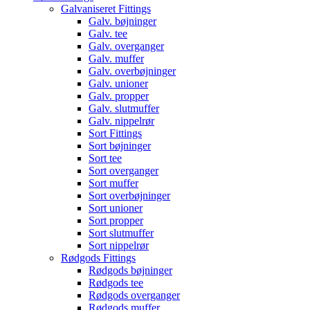
Galvaniseret Fittings
Galv. bøjninger
Galv. tee
Galv. overganger
Galv. muffer
Galv. overbøjninger
Galv. unioner
Galv. propper
Galv. slutmuffer
Galv. nippelrør
Sort Fittings
Sort bøjninger
Sort tee
Sort overganger
Sort muffer
Sort overbøjninger
Sort unioner
Sort propper
Sort slutmuffer
Sort nippelrør
Rødgods Fittings
Rødgods bøjninger
Rødgods tee
Rødgods overganger
Rødgods muffer