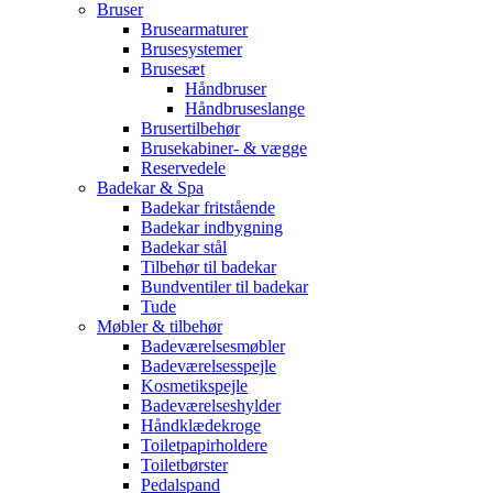
Bruser
Brusearmaturer
Brusesystemer
Brusesæt
Håndbruser
Håndbruseslange
Brusertilbehør
Brusekabiner- & vægge
Reservedele
Badekar & Spa
Badekar fritstående
Badekar indbygning
Badekar stål
Tilbehør til badekar
Bundventiler til badekar
Tude
Møbler & tilbehør
Badeværelsesmøbler
Badeværelsesspejle
Kosmetikspejle
Badeværelseshylder
Håndklædekroge
Toiletpapirholdere
Toiletbørster
Pedalspand