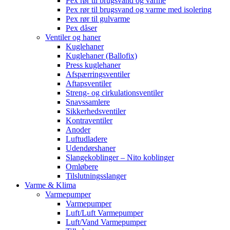
Pex rør til brugsvand og varme
Pex rør til brugsvand og varme med isolering
Pex rør til gulvarme
Pex dåser
Ventiler og haner
Kuglehaner
Kuglehaner (Ballofix)
Press kuglehaner
Afspærringsventiler
Aftapsventiler
Streng- og cirkulationsventiler
Snavssamlere
Sikkerhedsventiler
Kontraventiler
Anoder
Luftudladere
Udendørshaner
Slangekoblinger – Nito koblinger
Omløbere
Tilslutningsslanger
Varme & Klima
Varmepumper
Varmepumper
Luft/Luft Varmepumper
Luft/Vand Varmepumper