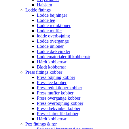
Halsjern
Lodde fittings
Lodde bøjninger
Lodde tee
Lodde reduktioner
Lodde muffer
lodde overbøjning
Lodde overgange
Lodde unioner
Lodde dækvinkler
Loddematerialer til kobberrør
Hårdt kobberrør
Blødt kobberrør
Press fittings kobber
Press bøjning kobber
Press tee kobber
Press reduktioner kobber
Press muffer kobber
Press overgange kobber
Press overbøjning kobber
Press dækvinkel kobber
Press slutmuffe kobber
Hårdt kobberrør
Pex fittings & rør