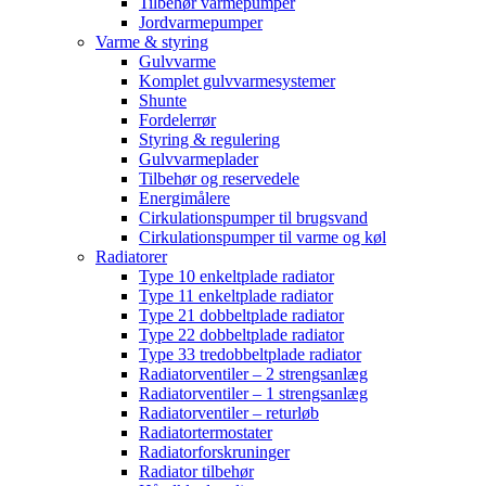
Tilbehør varmepumper
Jordvarmepumper
Varme & styring
Gulvvarme
Komplet gulvvarmesystemer
Shunte
Fordelerrør
Styring & regulering
Gulvvarmeplader
Tilbehør og reservedele
Energimålere
Cirkulationspumper til brugsvand
Cirkulationspumper til varme og køl
Radiatorer
Type 10 enkeltplade radiator
Type 11 enkeltplade radiator
Type 21 dobbeltplade radiator
Type 22 dobbeltplade radiator
Type 33 tredobbeltplade radiator
Radiatorventiler – 2 strengsanlæg
Radiatorventiler – 1 strengsanlæg
Radiatorventiler – returløb
Radiatortermostater
Radiatorforskruninger
Radiator tilbehør