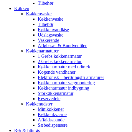
Tilbehør
Køkken
Køkkenvaske
Køkkenvaske
Tilbehør
Køkkenvandlåse
Udslagsvaske
Vaskerende
Afløbssæt & Bundventiler
Køkkenarmaturer
1 Grebs køkkenarmatur
2 Grebs køkkenarmatur
Køkkenarmatur med udtræk
Kogende vandhaner
Elektronisk – berøringsfri armaturer
Køkkenarmatur vægmontering
Køkkenarmatur indbygning
Storkøkkenarmatur
Reservedele
Køkkenudstyr
Minikøkkener
Køkkenkværne
Affaldsspande
Sæbedispensere
Rør & fittings