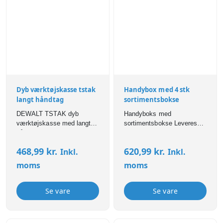
Dyb værktøjskasse tstak
Handybox med 4 stk
langt håndtag
sortimentsbokse
DEWALT TSTAK dyb
Handyboks med
værktøjskasse med langt
sortimentsbokse Leveres
håndtag, IP54-beskyttelse,
med 2 af hver af: 55 4x8-15
robust konstruktion og stor
(El nr. 8597202054) 55 4x8-
468,99
kr.
620,99
kr.
Inkl.
Inkl.
kapacitet til værktøj.
17 (El nr 8597202070)
moms
moms
Se vare
Se vare