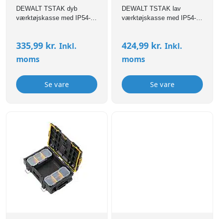
DEWALT TSTAK dyb
DEWALT TSTAK lav
værktøjskasse med IP54-
værktøjskasse med IP54-
beskyttelse, robust
beskyttelse, robust
konstruktion og stor
konstruktion og fleksibel
335,99
kr.
424,99
kr.
Inkl.
Inkl.
kapacitet til sikker
opbevaring af værktøj og
opbevaring af værktøj.
tilbehør.
moms
moms
Se vare
Se vare