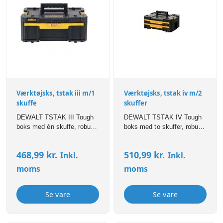
Værktøjsks, tstak iii m/1
Værktøjsks, tstak iv m/2
skuffe
skuffer
DEWALT TSTAK III Tough
DEWALT TSTAK IV Tough
boks med én skuffe, robust
boks med to skuffer, robust
konstruktion og fleksibel
konstruktion og fleksibel
opbevaring af værktøj,
opbevaring af værktøj,
468,99
kr.
510,99
kr.
Inkl.
Inkl.
tilbehør og smådele.
tilbehør og smådele.
moms
moms
Se vare
Se vare