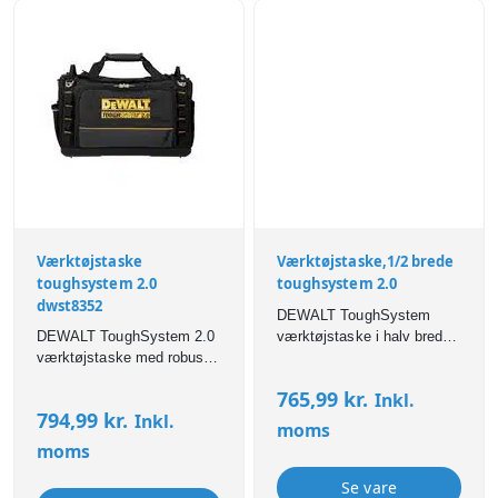
Værktøjstaske
Værktøjstaske,1/2 brede
toughsystem 2.0
toughsystem 2.0
dwst8352
DEWALT ToughSystem
DEWALT ToughSystem 2.0
værktøjstaske i halv bredde
værktøjstaske med robust
med robust bund, flere
bund, mange lommer og
lommer og fleksibel
765,99
kr.
Inkl.
fleksibel opbevaring af
opbevaring af værktøj.
794,99
kr.
Inkl.
værktøj og tilbehør.
moms
moms
Se vare