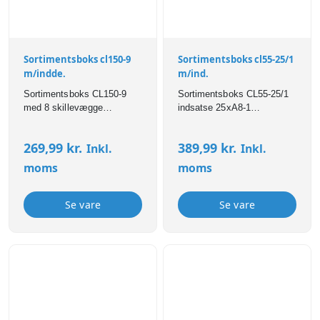
Sortimentsboks cl150-9
Sortimentsboks cl55-25/1
m/indde.
m/ind.
Sortimentsboks CL150-9
Sortimentsboks CL55-25/1
med 8 skillevægge
indsatse 25xA8-1
H:147mmxB:413mmxD:330mm
H:57mmxB:413mmxD:330mm
269,99
kr.
389,99
kr.
Inkl.
Inkl.
moms
moms
Se vare
Se vare