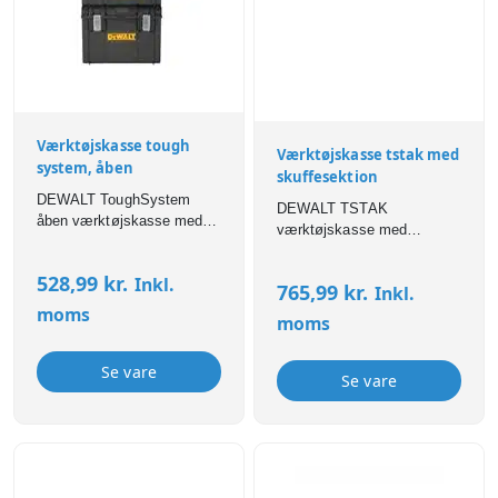
Værktøjskasse tough
Værktøjskasse tstak med
system, åben
skuffesektion
DEWALT ToughSystem
DEWALT TSTAK
åben værktøjskasse med
værktøjskasse med
robust konstruktion, nem
skuffesektion, robust
adgang og fleksibel
konstruktion, fleksibel
528,99
kr.
Inkl.
opbevaring af værktøj og
765,99
kr.
Inkl.
opbevaring og nem adgang
tilbehør.
moms
til værktøj og tilbehør.
moms
Se vare
Se vare