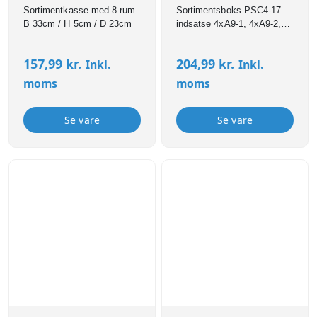
Sortimentkasse med 8 rum
Sortimentsboks PSC4-17
B 33cm / H 5cm / D 23cm
indsatse 4xA9-1, 4xA9-2,
8xA8-1, 1xA7-1
H:57mmxB:338mmxD:261mm
157,99
kr.
204,99
kr.
Inkl.
Inkl.
moms
moms
Se vare
Se vare