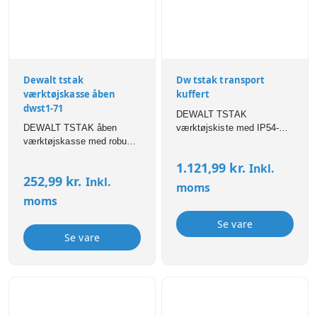
Dewalt tstak
Dw tstak transport
værktøjskasse åben
kuffert
dwst1-71
DEWALT TSTAK
DEWALT TSTAK åben
værktøjskiste med IP54-
værktøjskasse med robust
beskyttelse, robust
konstruktion, nem adgang
konstruktion og fleksibel
1.121,99
kr.
Inkl.
og fleksibel opbevaring af
opbevaring af værktøj og
252,99
kr.
Inkl.
værktøj og tilbehør.
tilbehør.
moms
moms
Se vare
Se vare