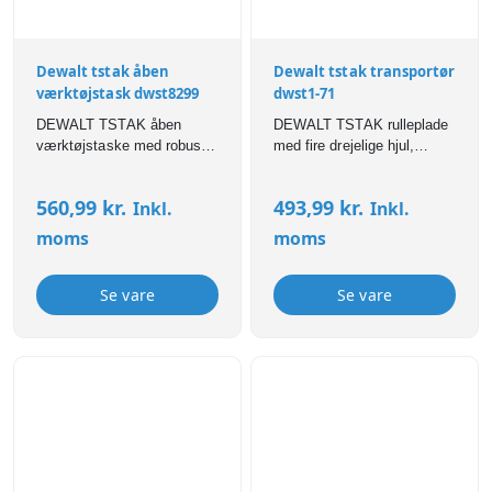
Dewalt tstak åben
Dewalt tstak transportør
værktøjstask dwst8299
dwst1-71
DEWALT TSTAK åben
DEWALT TSTAK rulleplade
værktøjstaske med robust
med fire drejelige hjul,
bund, mange lommer og
robust konstruktion og nem
nem adgang til opbevaring
transport af TSTAK
560,99
kr.
493,99
kr.
Inkl.
Inkl.
af værktøj og tilbehør.
værktøjskasser og moduler.
moms
moms
Se vare
Se vare