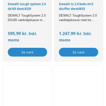
Dewalt tough system 2.0
Dewalt ts 2.0 boks m/3
ds165 dwst8329
skuffer dwst0833
DEWALT ToughSystem 2.0
DEWALT ToughSystem 2.0
DS165 værktøjskasse med
værktøjskasse med tre
robust konstruktion,
skuffer, robust konstruktion
vandtæt låg og fleksibel
og fleksibel opbevaring af
595,99
kr.
1.247,99
kr.
Inkl.
Inkl.
opbevaring af værktøj.
værktøj og tilbehør.
moms
moms
Se vare
Se vare