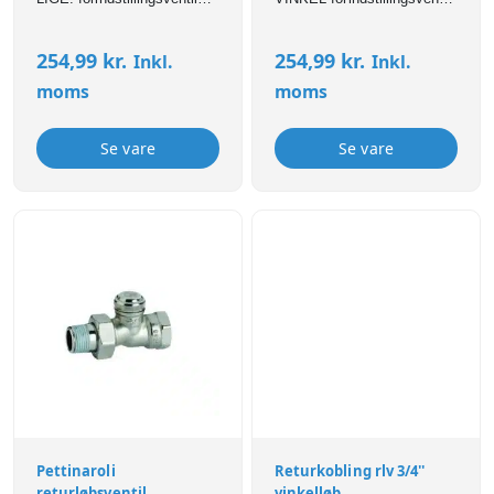
med mulighed for
med mulighed for
afspærring er konstrueret til
afspærring er konstrueret til
254,99
kr.
254,99
kr.
Inkl.
Inkl.
radiatorer og
radiatorer og
terminalenheder.
terminalenheder.
moms
moms
Se vare
Se vare
Pettinaroli
Returkobling rlv 3/4''
returløbsventil
vinkelløb