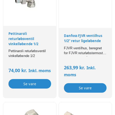
Pettinaroli
Danfoss FJVR ventilhus
returløbsventil
1/2" retur ligeløbende
vinkelløbende 1/2
FJVR ventilhus, beregnet
Pettinaroli returløbsventil
for FJVR returløbstermostat
vinkelløbende 1/2
Ventilens pakdåse kan
udskiftes under drift, dvs.
263,99
kr.
Inkl.
med vand og tryk på
74,00
kr.
Inkl. moms
anlægget Monteres på
moms
returløbet.
Se vare
Se vare