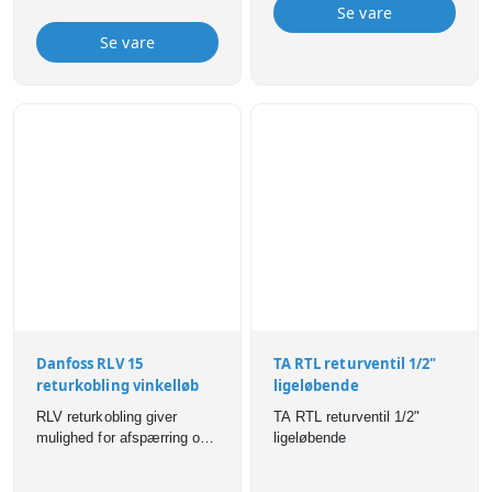
Se vare
begrænser den maksimale
begrænser den maksimale
vandgennemstrømning
vandgennemstrømning
Se vare
gennem radiatoren.
gennem radiatoren.
Danfoss RLV 15
TA RTL returventil 1/2"
returkobling vinkelløb
ligeløbende
RLV returkobling giver
TA RTL returventil 1/2"
mulighed for afspærring og
ligeløbende
tømning af hver enkelt
radiator fx. i forbindelse