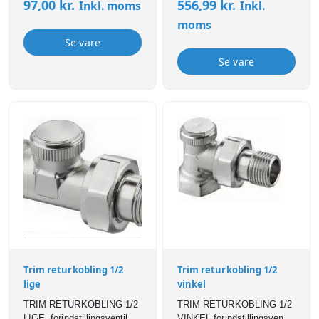
97,00
kr.
556,99
kr.
Inkl. moms
Inkl.
med reparation eller
udskiftning. RLV kan
moms
forindstilles, så den
Se vare
begrænser den maksimale
vandgennemstrømning
Se vare
gennem radiatoren.
Trim returkobling 1/2
Trim returkobling 1/2
lige
vinkel
TRIM RETURKOBLING 1/2
TRIM RETURKOBLING 1/2
LIGE. forindstillingsventil
VINKEL forindstillingsventil