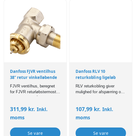
Danfoss FJVR ventilhus
Danfoss RLV 10
38" retur vinkelløbende
returkobling ligeløb
FJVR ventilhus, beregnet
RLV returkobling giver
for FJVR returløbstermostat
mulighed for afspærring og
Ventilens pakdåse kan
tømning af hver enkelt
udskiftes under drift, dvs.
radiator fx. i forbindelse
311,99
kr.
107,99
kr.
Inkl.
Inkl.
med vand og tryk på
med reparation eller
anlægget Monteres på
udskiftning. RLV kan
moms
moms
returløbet.
forindstilles, så den
begrænser den maksimale
vandgennemstrømning
Se vare
Se vare