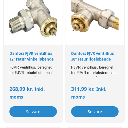
Danfoss FJVR ventilhus
Danfoss FJVR ventilhus
12" retur vinkelløbende
38" retur ligeløbende
FJVR ventilhus, beregnet
FJVR ventilhus, beregnet
for FJVR returløbstermostat
for FJVR returløbstermostat
Ventilens pakdåse kan
Ventilens pakdåse kan
udskiftes under drift, dvs.
udskiftes under drift, dvs.
268,99
kr.
311,99
kr.
Inkl.
Inkl.
med vand og tryk på
med vand og tryk på
anlægget Monteres på
anlægget Monteres på
moms
moms
returløbet.
returløbet.
Se vare
Se vare