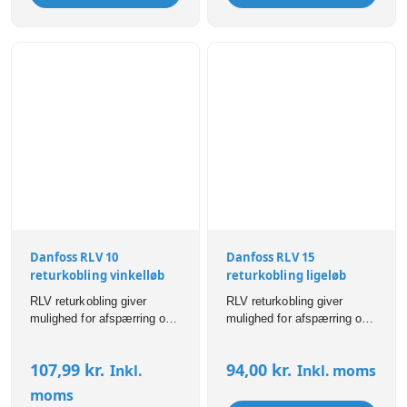
gennem radiatoren.
Danfoss RLV 10
Danfoss RLV 15
returkobling vinkelløb
returkobling ligeløb
RLV returkobling giver
RLV returkobling giver
mulighed for afspærring og
mulighed for afspærring og
tømning af hver enkelt
tømning af hver enkelt
radiator fx. i forbindelse
radiator fx. i forbindelse
107,99
kr.
94,00
kr.
Inkl.
Inkl. moms
med reparation eller
med reparation eller
udskiftning. RLV kan
udskiftning. RLV kan
moms
forindstilles, så den
forindstilles, så den