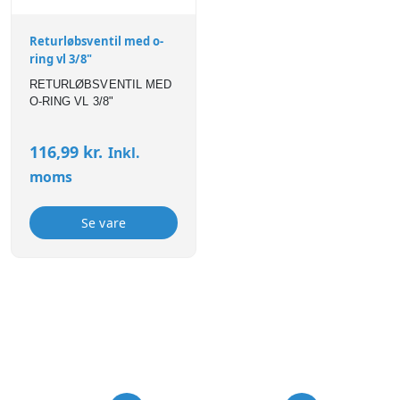
Returløbsventil med o-
ring vl 3/8"
RETURLØBSVENTIL MED
O-RING VL 3/8"
116,99
kr.
Inkl.
moms
Se vare
USP