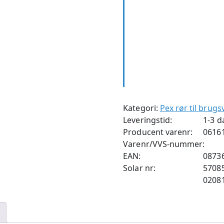
Kategori:
Pex rør til brug
Leveringstid:
1-3 d
Producent varenr:
0616
Varenr/VVS-nummer:
EAN:
0873
Solar nr:
5708
0208