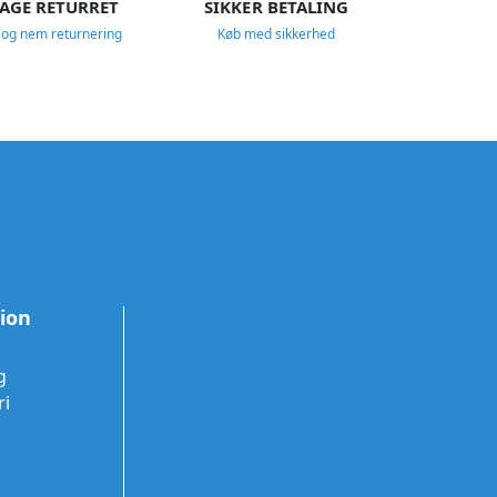
DAGE RETURRET
SIKKER BETALING
 og nem returnering
Køb med sikkerhed
tion
g
ri