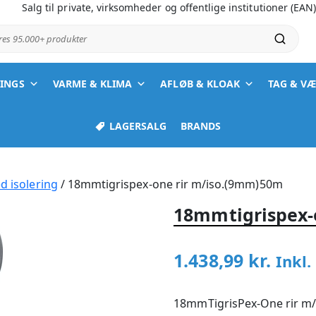
Salg til private, virksomheder og offentlige institutioner (EAN
ores 95.000+ produkter
TINGS
VARME & KLIMA
AFLØB & KLOAK
TAG & V
LAGERSALG
BRANDS
d isolering
/ 18mmtigrispex-one rir m/iso.(9mm)50m
18mmtigrispex-
1.438,99
kr.
Inkl
18mmTigrisPex-One rir m/