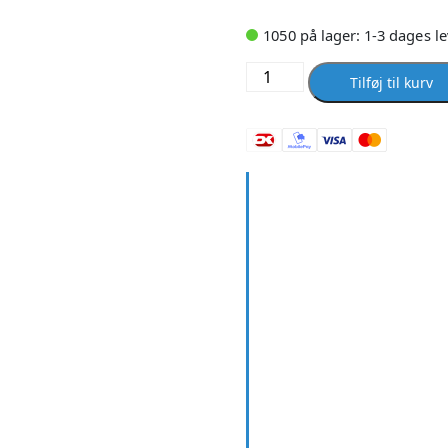
1050 på lager: 1-3 dages l
18mmtigrispex-
Tilføj til kurv
one
rir
m/iso.
(9mm)50m
antal