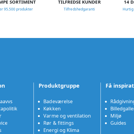
MPE SORTIMENT
TILFREDSE KUNDER
14 
er 95.500 produkter
Tilfredshedgaranti
Hurtig
on
Produktgruppe
Få inspira
aavvs
Badeværelse
Rådgivnin
apolitik
Køkken
Billedgalle
r
Varme og ventilation
Miljø
ice
Rør & fittings
Guides
s
Energi og Klima