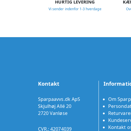
HURTIG LEVERING
KÆ
Vi sender indenfor 1-3 hverdage
Ov
Kontakt
Informati
Sparpaavvs.dk ApS
Om Sparp
Skjulhøj Allé 20
Persondat
2720 Vanløse
Returvare
Kundeserv
Kontakt o
CVR.: 42074039