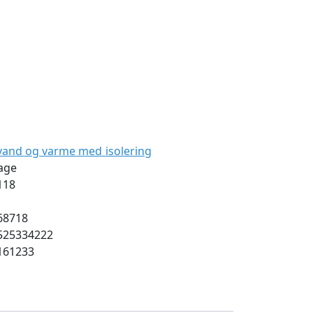
svand og varme med isolering
age
118
68718
525334222
161233