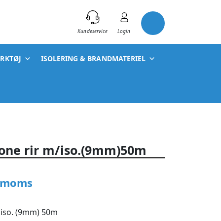
)
Kundeservice
Login
ÆRKTØJ
ISOLERING & BRANDMATERIEL
one rir m/iso.(9mm)50m
. moms
iso. (9mm) 50m