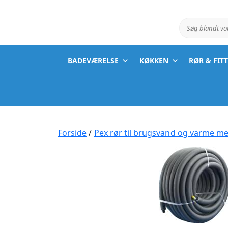
Søg blandt v
BADEVÆRELSE
KØKKEN
RØR & FIT
Forside
/
Pex rør til brugsvand og varme me