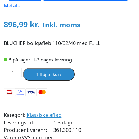
896,99
kr.
Inkl. moms
BLUCHER boligafløb 110/32/40 med FL LL
5 på lager: 1-3 dages levering
BLUCHER
Tilføj til kurv
boligafløb
110/32/40
med
FL
LL
Kategori:
Klassiske afløb
antal
Leveringstid:
1-3 dage
Producent varenr:
361.300.110
Varenr/VVS-nummer: