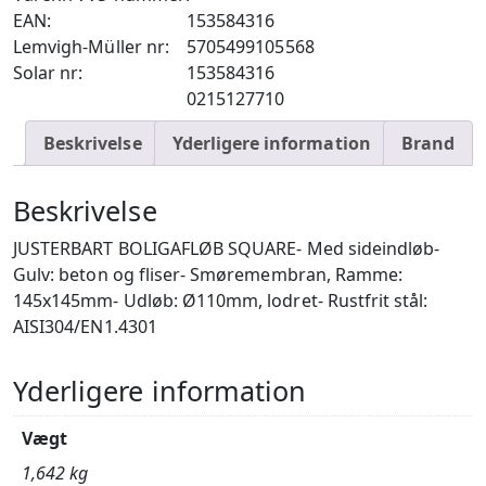
EAN:
153584316
Lemvigh-Müller nr:
5705499105568
Solar nr:
153584316
0215127710
Beskrivelse
Yderligere information
Brand
Beskrivelse
JUSTERBART BOLIGAFLØB SQUARE- Med sideindløb-
Gulv: beton og fliser- Smøremembran, Ramme:
145x145mm- Udløb: Ø110mm, lodret- Rustfrit stål:
AISI304/EN1.4301
Yderligere information
Vægt
1,642 kg