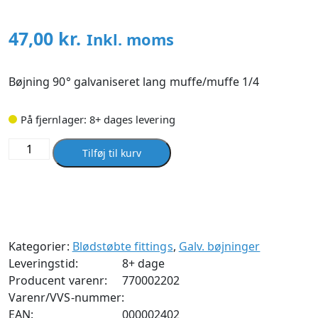
47,00
kr.
Inkl. moms
Bøjning 90° galvaniseret lang muffe/muffe 1/4
På fjernlager: 8+ dages levering
Bøjning
Tilføj til kurv
90°
galvaniseret
lang
muffe/muffe
1/4
Kategorier:
Blødstøbte fittings
,
Galv. bøjninger
antal
Leveringstid:
8+ dage
Producent varenr:
770002202
Varenr/VVS-nummer:
EAN:
000002402