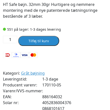
HT Safe bøjn. 32mm 30gr Hurtigere og nemmere
montering med de nye patenterede tætningsringe
bestående af 3 læber.
551 på lager: 1-3 dages levering
Bøjning
Tilføj til kurv
PP
32mm-
30gr
antal
Kategori:
Gråt bøjning
Leveringstid:
1-3 dage
Producent varenr:
170110-05
Varenr/VVS-nummer:
EAN:
886164032
Solar nr:
4052836004376
0868101617