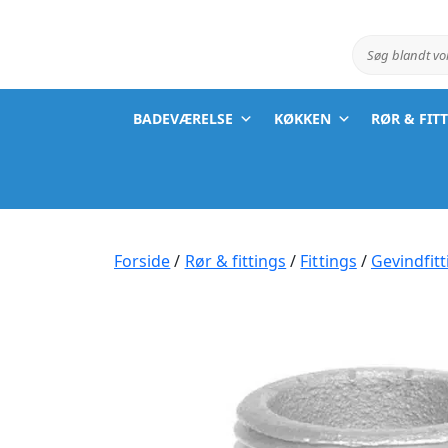
Søg blandt v
BADEVÆRELSE
KØKKEN
RØR & FIT
Forside
/
Rør & fittings
/
Fittings
/
Gevindfitt