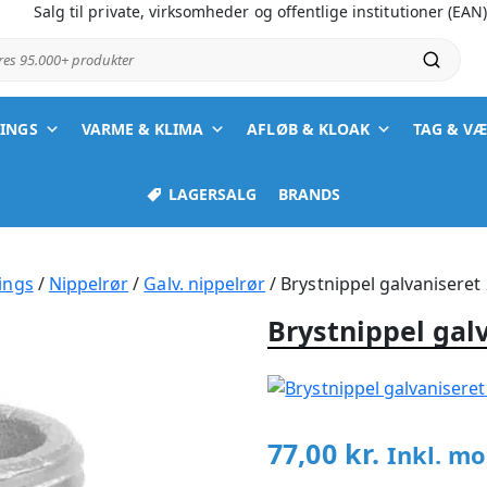
Salg til private, virksomheder og offentlige institutioner (EAN
ores 95.000+ produkter
TINGS
VARME & KLIMA
AFLØB & KLOAK
TAG & V
LAGERSALG
BRANDS
ings
/
Nippelrør
/
Galv. nippelrør
/ Brystnippel galvaniseret
Brystnippel gal
77,00
kr.
Inkl. m