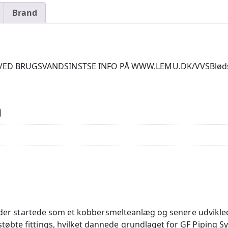
Brand
 BRUGSVANDSINSTSE INFO PÅ WWW.LEMU.DK/VVSBlødstøbt 
n
, der startede som et kobbersmelteanlæg og senere udviklede
bte fittings, hvilket dannede grundlaget for GF Piping Sy