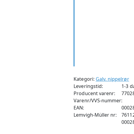
Kategori:
Galv. nippelrør
Leveringstid:
1-3 d
Producent varenr:
7702
Varenr/VVS-nummer:
EAN:
0002
Lemvigh-Müller nr:
7611
0002