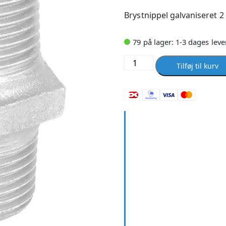
Brystnippel galvaniseret 2
79 på lager: 1-3 dages leve
Brystnippel
Tilføj til kurv
galvaniseret
2
antal