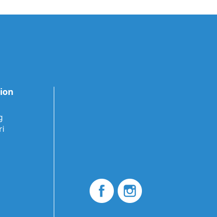
tion
g
ri