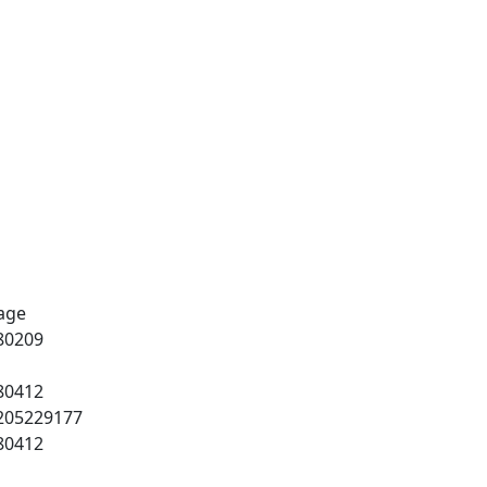
age
80209
80412
205229177
80412