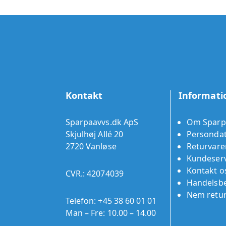
Kontakt
Informati
Sparpaavvs.dk ApS
Om Sparp
Skjulhøj Allé 20
Persondat
2720 Vanløse
Returvare
Kundeserv
Kontakt o
CVR.: 42074039
Handelsbe
Nem retu
Telefon:
+45 38 60 01 01
Man – Fre: 10.00 – 14.00