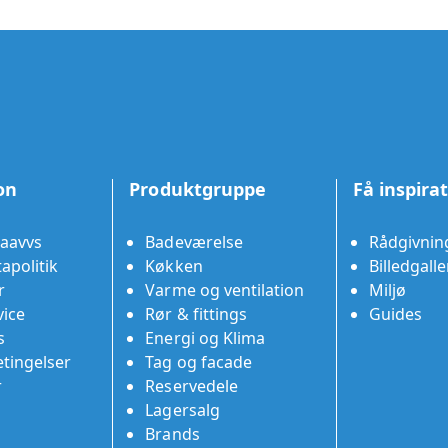
on
Produktgruppe
Få inspira
aavvs
Badeværelse
Rådgivnin
apolitik
Køkken
Billedgalle
r
Varme og ventilation
Miljø
ice
Rør & fittings
Guides
s
Energi og Klima
tingelser
Tag og facade
r
Reservedele
Lagersalg
Brands