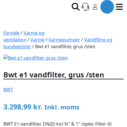
Forside
/
Varme og
ventilation
/
Varme
/
Varmepumper
/
Vandfiltre og
bundventiler
/ Bwt e1 vandfilter, grus /sten
Bwt e1 vandfilter, grus /sten
BWT
3.298,99
kr.
Inkl. moms
BWT E1 vandfilter. DN20 incl ¾” & 1″ nipler. Filter til