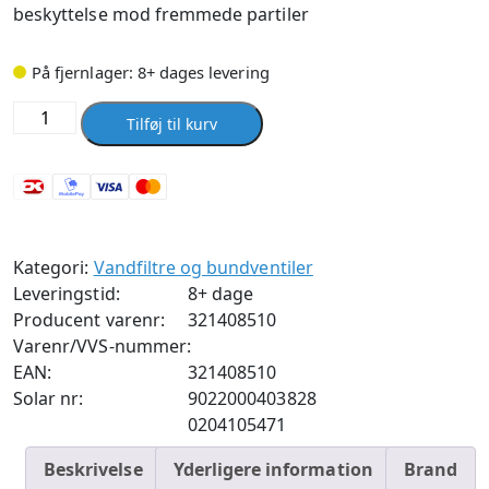
beskyttelse mod fremmede partiler
På fjernlager: 8+ dages levering
Bwt
Tilføj til kurv
e1
vandfilter,
grus
/sten
antal
Kategori:
Vandfiltre og bundventiler
Leveringstid:
8+ dage
Producent varenr:
321408510
Varenr/VVS-nummer:
EAN:
321408510
Solar nr:
9022000403828
0204105471
Beskrivelse
Yderligere information
Brand