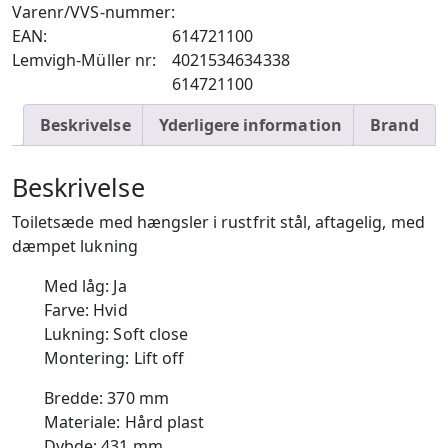
Varenr/VVS-nummer:
EAN:
614721100
Lemvigh-Müller nr:
4021534634338
614721100
Beskrivelse
Yderligere information
Brand
Beskrivelse
Toiletsæde med hængsler i rustfrit stål, aftagelig, med
dæmpet lukning
Med låg: Ja
Farve: Hvid
Lukning: Soft close
Montering: Lift off
Bredde: 370 mm
Materiale: Hård plast
Dybde: 431 mm