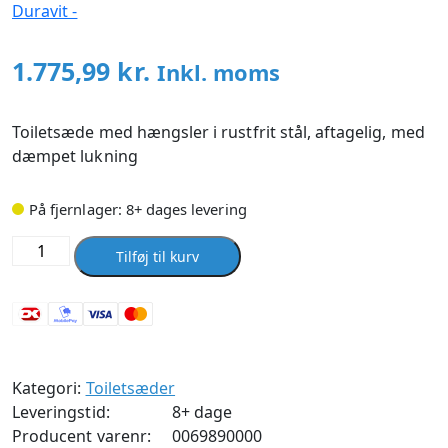
1.775,99
kr.
Inkl. moms
Toiletsæde med hængsler i rustfrit stål, aftagelig, med
dæmpet lukning
På fjernlager: 8+ dages levering
Duravit
Tilføj til kurv
Darling
New
toiletsæde
med
SoftClose
Kategori:
Toiletsæder
antal
Leveringstid:
8+ dage
Producent varenr:
0069890000