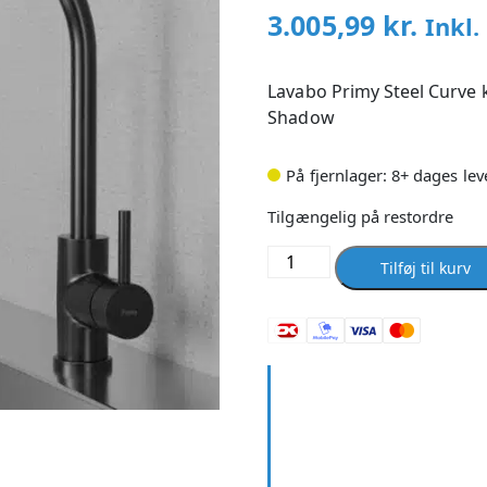
3.005,99
kr.
Inkl
Lavabo Primy Steel Curv
Shadow
På fjernlager: 8+ dages lev
Tilgængelig på restordre
Lavabo
Tilføj til kurv
Primy
Steel
Curve
køkkenarmatur
200mm
tud
u/bv
PVD