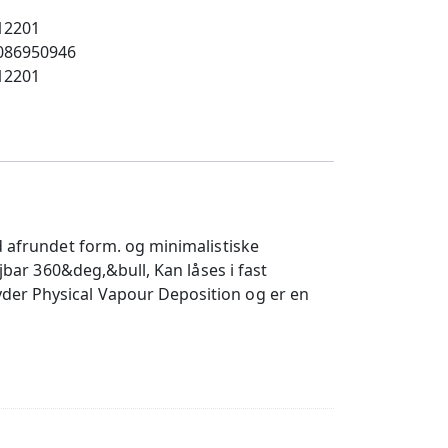
12201
086950946
12201
d afrundet form. og minimalistiske
jbar 360&deg,&bull, Kan låses i fast
yder Physical Vapour Deposition og er en