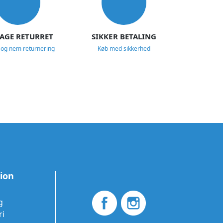
DAGE RETURRET
SIKKER BETALING
 og nem returnering
Køb med sikkerhed
tion
g
ri