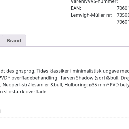
Varenr/VVS-nummer:
EAN:
7060
Lemvigh-Müller nr:
7350
7060
Brand
bødt designsprog. Tidøs klassiker i minimalistisk udgave me
med PVD* overfladebehandling i farven Shadow (sort)&bull, Dre
l, Neoperl-strålesamler &bull, Hulboring: ø35 mm*PVD bet
n slidstærk overflade
n