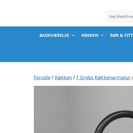
Søg blandt v
BADEVÆRELSE
KØKKEN
RØR & FIT
Forside
/
Køkken
/
1 Grebs Køkkenarmatur