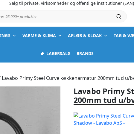
Salg til private, virksomheder og offentlige institutioner (EAN
ores 95.000+ produkter
TINGS
VARME & KLIMA
AFLØB & KLOAK
TAG & V
LAGERSALG
BRANDS
/ Lavabo Primy Steel Curve køkkenarmatur 200mm tud u/
Lavabo Primy S
200mm tud u/b