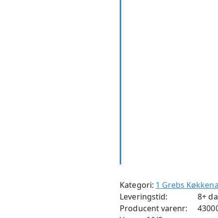
Shadow
antal
Kategori:
1 Grebs Køkken
Leveringstid:
8+ d
Producent varenr:
4300