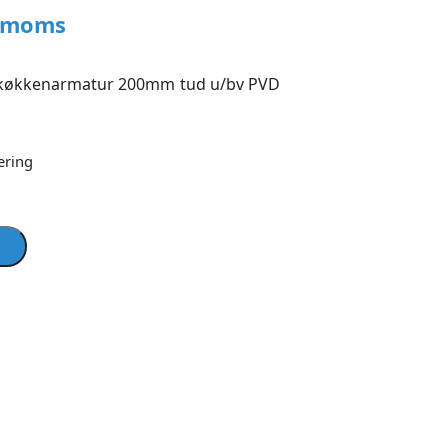
. moms
e køkkenarmatur 200mm tud u/bv PVD
ering