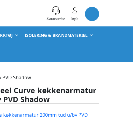
)
Kundeservice
Login
ÆRKTØJ
ISOLERING & BRANDMATERIEL
bv PVD Shadow
teel Curve køkkenarmatur
v PVD Shadow