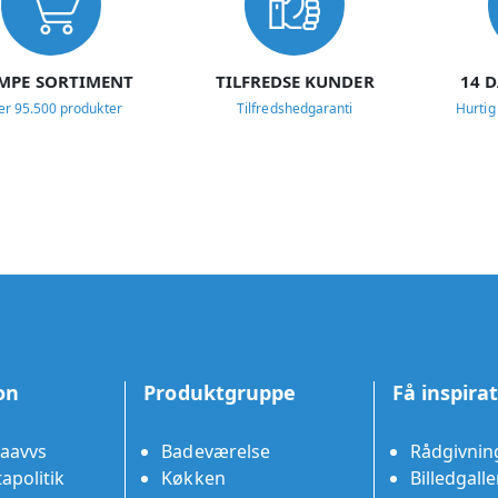
MPE SORTIMENT
TILFREDSE KUNDER
14 
er 95.500 produkter
Tilfredshedgaranti
Hurtig
on
Produktgruppe
Få inspira
aavvs
Badeværelse
Rådgivnin
apolitik
Køkken
Billedgalle