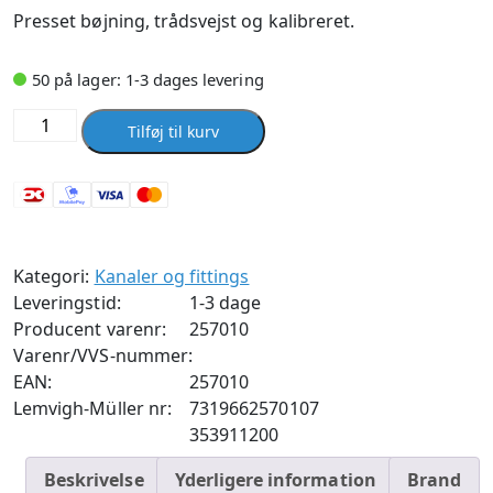
Presset bøjning, trådsvejst og kalibreret.
50 på lager: 1-3 dages levering
Lindab
Tilføj til kurv
Bøjning
presset
BU
90°
200
Kategori:
Kanaler og fittings
antal
Leveringstid:
1-3 dage
Producent varenr:
257010
Varenr/VVS-nummer:
EAN:
257010
Lemvigh-Müller nr:
7319662570107
353911200
Beskrivelse
Yderligere information
Brand