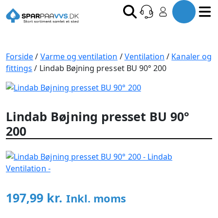
Forside
/
Varme og ventilation
/
Ventilation
/
Kanaler og
fittings
/ Lindab Bøjning presset BU 90° 200
Lindab Bøjning presset BU 90°
200
197,99
kr.
Inkl. moms