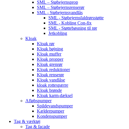
SML – Støbejernsprop
SML – Støbejernsrenserør
SML - Støbejernsvandlås
SML - Støbejernsfaldrørsstøtte
SML - Kobling Con-fix
SML - Støttebøsning til rør
Jetkobling
Kloak
Kloak rør
Kloak bøjning
Kloak muffer
Kloak propper
Kloak grenrør
Kloak reduktioner
Kloak renserør
Kloak vandlåse
kloak rottespærre
Kloak brønde
Kloak karm-dæksel
Afløbspumper
Spildevandspumper
Kælderpumper
Kondenspumper
Tag & værktøj
Tag & facade