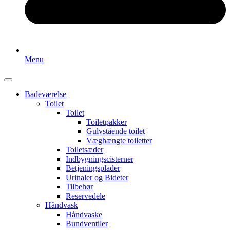
Menu
Badeværelse
Toilet
Toilet
Toiletpakker
Gulvstående toilet
Væghængte toiletter
Toiletsæder
Indbygningscisterner
Betjeningsplader
Urinaler og Bideter
Tilbehør
Reservedele
Håndvask
Håndvaske
Bundventiler