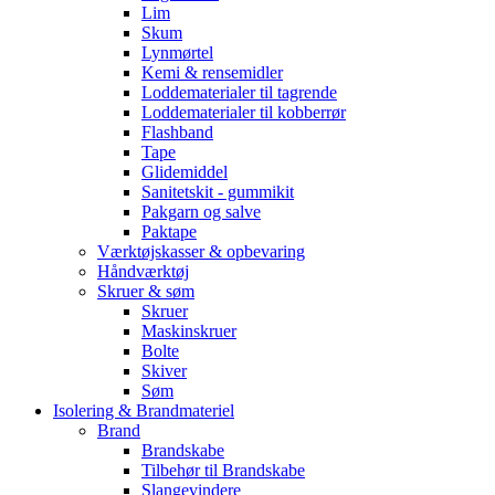
Lim
Skum
Lynmørtel
Kemi & rensemidler
Loddematerialer til tagrende
Loddematerialer til kobberrør
Flashband
Tape
Glidemiddel
Sanitetskit - gummikit
Pakgarn og salve
Paktape
Værktøjskasser & opbevaring
Håndværktøj
Skruer & søm
Skruer
Maskinskruer
Bolte
Skiver
Søm
Isolering & Brandmateriel
Brand
Brandskabe
Tilbehør til Brandskabe
Slangevindere