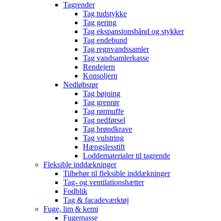
Tagrender
Tag tudstykke
Tag gering
Tag ekspansionsbånd og stykker
Tag endebund
Tag regnvandssamler
Tag vandsamlerkasse
Rendejern
Konsoljern
Nedløbsrør
Tag bøjning
Tag grenrør
Tag rørmuffe
Tag nedførsel
Tag brøndkrave
Tag vulstring
Hængslesstift
Loddematerialer til tagrende
Fleksible inddækninger
Tilbehør til fleksible inddækninger
Tag- og ventilationshætter
Fodblik
Tag & facadeværktøj
Fuge, lim & kemi
Fugemasse