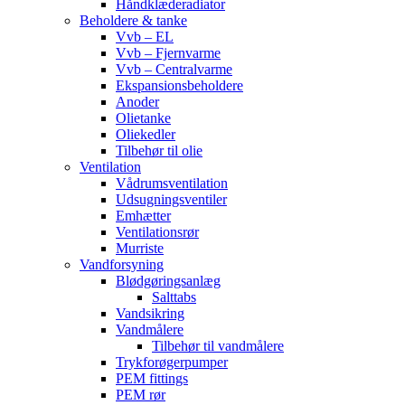
Håndklæderadiator
Beholdere & tanke
Vvb – EL
Vvb – Fjernvarme
Vvb – Centralvarme
Ekspansionsbeholdere
Anoder
Olietanke
Oliekedler
Tilbehør til olie
Ventilation
Vådrumsventilation
Udsugningsventiler
Emhætter
Ventilationsrør
Murriste
Vandforsyning
Blødgøringsanlæg
Salttabs
Vandsikring
Vandmålere
Tilbehør til vandmålere
Trykforøgerpumper
PEM fittings
PEM rør