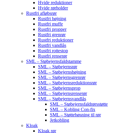
Hvide reduktioner
Hvide rørholder
Rustfri afløbsrør
Rustfri bøjning
Rustfri muffe
Rustfri propper
Rustfri grenrør
Rustfri reduktioner
Rustfri vandlås
Rustfri rottestop
Rustfri renserør
SML – Støbejernsfaldstamme
SML – Støbejernsrør
SML – Støbejernsbøjning
SML – Støbejernsgrenrør
SML – Støbejernsreduktionsrør
SML – Støbejernsprop
SML – Støbejernsrenserør
SML – Støbejernsvandlås
SML – Støbejernsfaldrørsstøtte
SML – Kobling Con-fix
SML – Støttebøsning til rør
Jetkobling
Kloak
Kloak rør