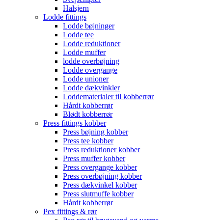
Halsjern
Lodde fittings
Lodde bøjninger
Lodde tee
Lodde reduktioner
Lodde muffer
lodde overbøjning
Lodde overgange
Lodde unioner
Lodde dækvinkler
Loddematerialer til kobberrør
Hårdt kobberrør
Blødt kobberrør
Press fittings kobber
Press bøjning kobber
Press tee kobber
Press reduktioner kobber
Press muffer kobber
Press overgange kobber
Press overbøjning kobber
Press dækvinkel kobber
Press slutmuffe kobber
Hårdt kobberrør
Pex fittings & rør