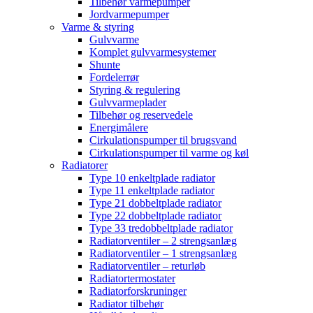
Tilbehør varmepumper
Jordvarmepumper
Varme & styring
Gulvvarme
Komplet gulvvarmesystemer
Shunte
Fordelerrør
Styring & regulering
Gulvvarmeplader
Tilbehør og reservedele
Energimålere
Cirkulationspumper til brugsvand
Cirkulationspumper til varme og køl
Radiatorer
Type 10 enkeltplade radiator
Type 11 enkeltplade radiator
Type 21 dobbeltplade radiator
Type 22 dobbeltplade radiator
Type 33 tredobbeltplade radiator
Radiatorventiler – 2 strengsanlæg
Radiatorventiler – 1 strengsanlæg
Radiatorventiler – returløb
Radiatortermostater
Radiatorforskruninger
Radiator tilbehør