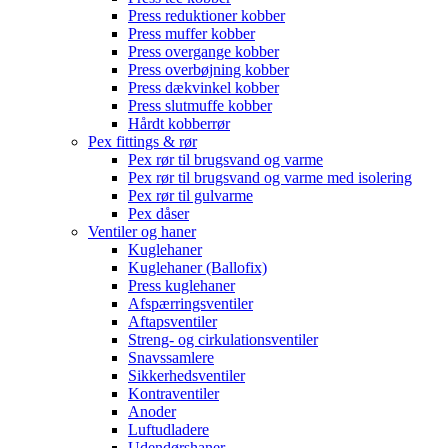
Press reduktioner kobber
Press muffer kobber
Press overgange kobber
Press overbøjning kobber
Press dækvinkel kobber
Press slutmuffe kobber
Hårdt kobberrør
Pex fittings & rør
Pex rør til brugsvand og varme
Pex rør til brugsvand og varme med isolering
Pex rør til gulvarme
Pex dåser
Ventiler og haner
Kuglehaner
Kuglehaner (Ballofix)
Press kuglehaner
Afspærringsventiler
Aftapsventiler
Streng- og cirkulationsventiler
Snavssamlere
Sikkerhedsventiler
Kontraventiler
Anoder
Luftudladere
Udendørshaner