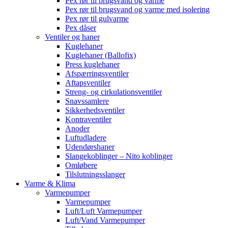
Pex rør til brugsvand og varme
Pex rør til brugsvand og varme med isolering
Pex rør til gulvarme
Pex dåser
Ventiler og haner
Kuglehaner
Kuglehaner (Ballofix)
Press kuglehaner
Afspærringsventiler
Aftapsventiler
Streng- og cirkulationsventiler
Snavssamlere
Sikkerhedsventiler
Kontraventiler
Anoder
Luftudladere
Udendørshaner
Slangekoblinger – Nito koblinger
Omløbere
Tilslutningsslanger
Varme & Klima
Varmepumper
Varmepumper
Luft/Luft Varmepumper
Luft/Vand Varmepumper