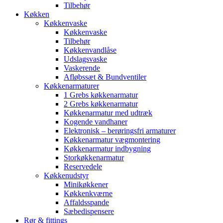
Tilbehør
Køkken
Køkkenvaske
Køkkenvaske
Tilbehør
Køkkenvandlåse
Udslagsvaske
Vaskerende
Afløbssæt & Bundventiler
Køkkenarmaturer
1 Grebs køkkenarmatur
2 Grebs køkkenarmatur
Køkkenarmatur med udtræk
Kogende vandhaner
Elektronisk – berøringsfri armaturer
Køkkenarmatur vægmontering
Køkkenarmatur indbygning
Storkøkkenarmatur
Reservedele
Køkkenudstyr
Minikøkkener
Køkkenkværne
Affaldsspande
Sæbedispensere
Rør & fittings