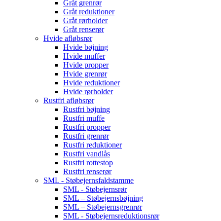
Gråt grenrør
Gråt reduktioner
Gråt rørholder
Gråt renserør
Hvide afløbsrør
Hvide bøjning
Hvide muffer
Hvide propper
Hvide grenrør
Hvide reduktioner
Hvide rørholder
Rustfri afløbsrør
Rustfri bøjning
Rustfri muffe
Rustfri propper
Rustfri grenrør
Rustfri reduktioner
Rustfri vandlås
Rustfri rottestop
Rustfri renserør
SML - Støbejernsfaldstamme
SML - Støbejernsrør
SML – Støbejernsbøjning
SML – Støbejernsgrenrør
SML - Støbejernsreduktionsrør