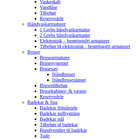
Vaskeskab
Vandlåse
Tilbehør
Reservedele
Håndvaskarmaturer
1 Grebs håndvaskarmatur
2 Grebs håndvaskarmatur
Elektronisk – berøringsfri armaturer
Tilbehør til elektronisk - berøringsfri armaturer
Bruser
Brusearmaturer
Brusesystemer
Brusesæt
Håndbruser
Håndbruseslange
Brusertilbehør
Brusekabiner- & vægge
Reservedele
Badekar & Spa
Badekar fritstående
Badekar indbygning
Badekar stål
Tilbehør til badekar
Bundventiler til badekar
Tude