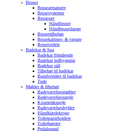
Bruser
Brusearmaturer
Brusesystemer
Brusesæt
Håndbruser
Håndbruseslange
Brusertilbehør
Brusekabiner- & vægge
Reservedele
Badekar & Spa
Badekar fritstående
Badekar indbygning
Badekar stål
Tilbehør til badekar
Bundventiler til badekar
Tude
Møbler & tilbehør
Badeværelsesmøbler
Badeværelsesspejle
Kosmetikspejle
Badeværelseshylder
Håndklædekroge
Toiletpapirholdere
Toiletbørster
Pedalspand