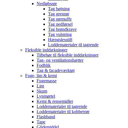
Nedløbsrør
Tag bøjning
Tag grenrør
Tag rørmuffe
Tag nedførsel
Tag brøndkrave
Tag vulstring
Hængslesstift
Loddematerialer til tagrende
Fleksible inddækninger
Tilbehør til fleksible inddækninger
Tag- og ventilationshætter
Fodblik
Tag & facadeværktøj
Fuge, lim & kemi
Fugemasse
Lim
Skum
Lynmørtel
Kemi & rensemidler
Loddematerialer til tagrende
Loddematerialer til kobberrør
Flashband
Tape
Glidemiddel