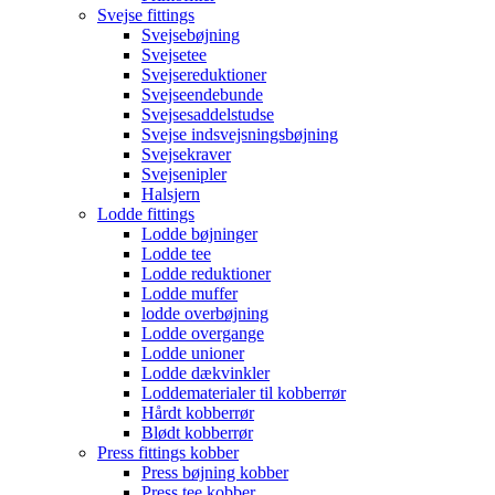
Svejse fittings
Svejsebøjning
Svejsetee
Svejsereduktioner
Svejseendebunde
Svejsesaddelstudse
Svejse indsvejsningsbøjning
Svejsekraver
Svejsenipler
Halsjern
Lodde fittings
Lodde bøjninger
Lodde tee
Lodde reduktioner
Lodde muffer
lodde overbøjning
Lodde overgange
Lodde unioner
Lodde dækvinkler
Loddematerialer til kobberrør
Hårdt kobberrør
Blødt kobberrør
Press fittings kobber
Press bøjning kobber
Press tee kobber