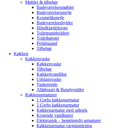
Møbler & tilbehør
Badeværelsesmøbler
Badeværelsesspejle
Kosmetikspejle
Badeværelseshylder
Håndklædekroge
Toiletpapirholdere
Toiletbørster
Pedalspand
Tilbehør
Køkken
Køkkenvaske
Køkkenvaske
Tilbehør
Køkkenvandlåse
Udslagsvaske
Vaskerende
Afløbssæt & Bundventiler
Køkkenarmaturer
1 Grebs køkkenarmatur
2 Grebs køkkenarmatur
Køkkenarmatur med udtræk
Kogende vandhaner
Elektronisk – berøringsfri armaturer
Køkkenarmatur vægmontering