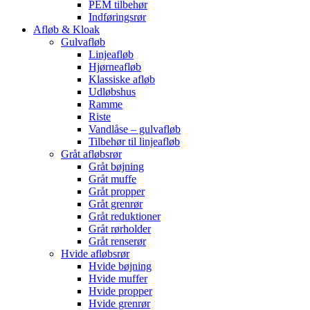
PEM tilbehør
Indføringsrør
Afløb & Kloak
Gulvafløb
Linjeafløb
Hjørneafløb
Klassiske afløb
Udløbshus
Ramme
Riste
Vandlåse – gulvafløb
Tilbehør til linjeafløb
Gråt afløbsrør
Gråt bøjning
Gråt muffe
Gråt propper
Gråt grenrør
Gråt reduktioner
Gråt rørholder
Gråt renserør
Hvide afløbsrør
Hvide bøjning
Hvide muffer
Hvide propper
Hvide grenrør