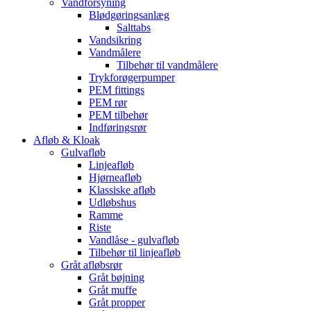
Vandforsyning
Blødgøringsanlæg
Salttabs
Vandsikring
Vandmålere
Tilbehør til vandmålere
Trykforøgerpumper
PEM fittings
PEM rør
PEM tilbehør
Indføringsrør
Afløb & Kloak
Gulvafløb
Linjeafløb
Hjørneafløb
Klassiske afløb
Udløbshus
Ramme
Riste
Vandlåse - gulvafløb
Tilbehør til linjeafløb
Gråt afløbsrør
Gråt bøjning
Gråt muffe
Gråt propper