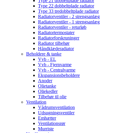
Type 21 dobbeltplade radiator
Type 22 dobbeltplade radiator
Type 33 tredobbeltplade radiator
Radiatorventiler - 2 strengsanlæg
Radiatorventiler - 1 strengsanlæg
Radiatorventiler - returløb
Radiatortermostater
Radiatorforskruninger
Radiator tilbehør
Håndklæderadiator
Beholdere & tanke
Vvb - EL
Vvb - Fjernvarme
Vvb - Centralvarme
Ekspansionsbeholdere
Anoder
Olietanke
Oliekedler
Tilbehør til olie
Ventilation
Vådrumsventilation
Udsugningsventiler
Emhætter
Ventilationsrør
Murriste