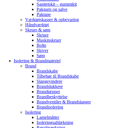
Sanitetskit – gummikit
Pakgarn og salve
Paktape
Værktøjskasser & opbevaring
Håndværktøj
Skruer & søm
Skruer
Maskinskruer
Bolte
Skiver
Søm
Isolering & Brandmateriel
Brand
Brandskabe
Tilbehør til Brandskabe
Slangevindere
Brandslukkere
Brandtæpper
Brandbeskyttelse
Brandventiler & Brandslanger
Brandisolering
Isolering
Lamelmåtter
Isoleringsafdækning
Rørafmærkning