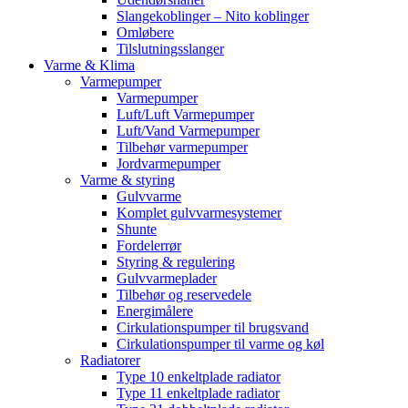
Slangekoblinger – Nito koblinger
Omløbere
Tilslutningsslanger
Varme & Klima
Varmepumper
Varmepumper
Luft/Luft Varmepumper
Luft/Vand Varmepumper
Tilbehør varmepumper
Jordvarmepumper
Varme & styring
Gulvvarme
Komplet gulvvarmesystemer
Shunte
Fordelerrør
Styring & regulering
Gulvvarmeplader
Tilbehør og reservedele
Energimålere
Cirkulationspumper til brugsvand
Cirkulationspumper til varme og køl
Radiatorer
Type 10 enkeltplade radiator
Type 11 enkeltplade radiator