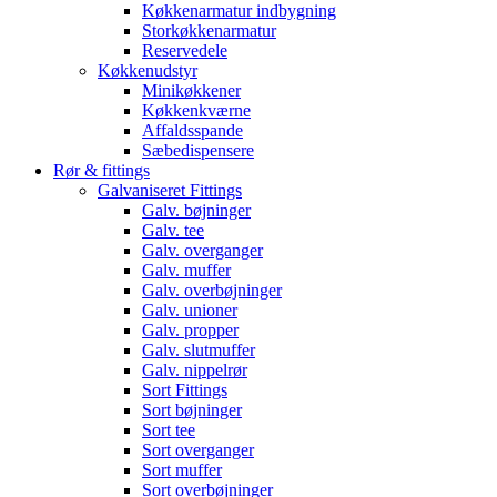
Køkkenarmatur indbygning
Storkøkkenarmatur
Reservedele
Køkkenudstyr
Minikøkkener
Køkkenkværne
Affaldsspande
Sæbedispensere
Rør & fittings
Galvaniseret Fittings
Galv. bøjninger
Galv. tee
Galv. overganger
Galv. muffer
Galv. overbøjninger
Galv. unioner
Galv. propper
Galv. slutmuffer
Galv. nippelrør
Sort Fittings
Sort bøjninger
Sort tee
Sort overganger
Sort muffer
Sort overbøjninger