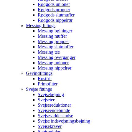
Rødgods unioner
Rødgods propper
Rødgods slutmuffer
Rødgods nippelrør
Messing fittings
Messing bøjninger
Messing muffer
Messing propper
Messing slutmuffer
Messing tee
Messing overganger
Messing unioner
Messing nippelrør
Gevindfittings
Rustfrit
Primofitter
Svejse fittings
Svejsebøjning
Svejsetee
Svejsereduktioner
Svejseendebunde
Svejsesaddelstudse
Svejse indsvejsningsbøjning
Svejsekraver
Svejsenipler