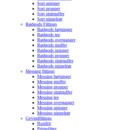
Sort unioner
Sort propper
Sort slutmuffer
Sort nippelrør
Rødgods Fittings
Rødgods bøjninger
Rødgods tee
Rødgods overganger
Rødgods muffer
Rødgods unioner
Rødgods propper
Rødgods slutmuffer
Rødgods nippelrør
Messing fittings
Messing bøjninger
Messing muffer
Messing propper
Messing slutmuffer
Messing tee
Messing overganger
Messing unioner
Messing nippelrør
Gevindfittings
Rustfrit
Primofitter