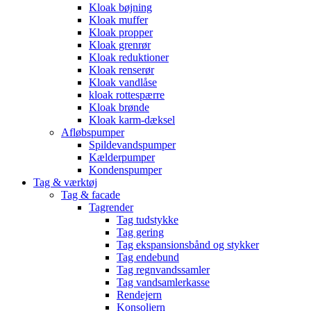
Kloak bøjning
Kloak muffer
Kloak propper
Kloak grenrør
Kloak reduktioner
Kloak renserør
Kloak vandlåse
kloak rottespærre
Kloak brønde
Kloak karm-dæksel
Afløbspumper
Spildevandspumper
Kælderpumper
Kondenspumper
Tag & værktøj
Tag & facade
Tagrender
Tag tudstykke
Tag gering
Tag ekspansionsbånd og stykker
Tag endebund
Tag regnvandssamler
Tag vandsamlerkasse
Rendejern
Konsoljern