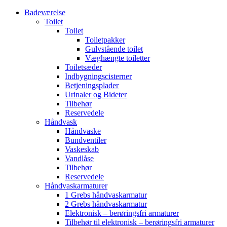
Badeværelse
Toilet
Toilet
Toiletpakker
Gulvstående toilet
Væghængte toiletter
Toiletsæder
Indbygningscisterner
Betjeningsplader
Urinaler og Bideter
Tilbehør
Reservedele
Håndvask
Håndvaske
Bundventiler
Vaskeskab
Vandlåse
Tilbehør
Reservedele
Håndvaskarmaturer
1 Grebs håndvaskarmatur
2 Grebs håndvaskarmatur
Elektronisk – berøringsfri armaturer
Tilbehør til elektronisk – berøringsfri armaturer