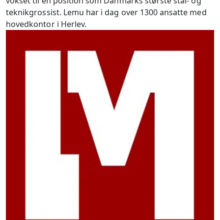
vokset til en position som Danmarks største stål- og
teknikgrossist. Lemu har i dag over 1300 ansatte med
hovedkontor i Herlev.