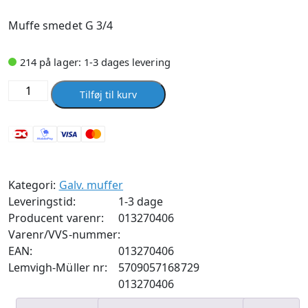
Muffe smedet G 3/4
214 på lager: 1-3 dages levering
Muffe
Tilføj til kurv
smedet
G
3/4
antal
Kategori:
Galv. muffer
Leveringstid:
1-3 dage
Producent varenr:
013270406
Varenr/VVS-nummer:
EAN:
013270406
Lemvigh-Müller nr:
5709057168729
013270406