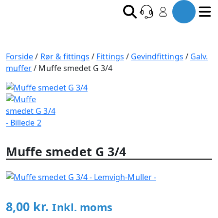
Forside
/
Rør & fittings
/
Fittings
/
Gevindfittings
/
Galv.
muffer
/ Muffe smedet G 3/4
Muffe smedet G 3/4
8,00
kr.
Inkl. moms