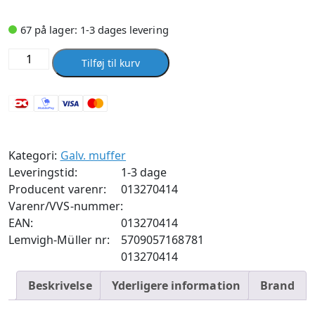
67 på lager: 1-3 dages levering
Muffe
Tilføj til kurv
smedet
G
3
antal
Kategori:
Galv. muffer
Leveringstid:
1-3 dage
Producent varenr:
013270414
Varenr/VVS-nummer:
EAN:
013270414
Lemvigh-Müller nr:
5709057168781
013270414
Beskrivelse
Yderligere information
Brand