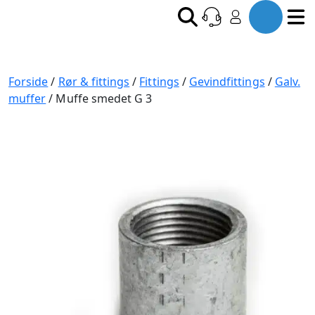
Forside
/
Rør & fittings
/
Fittings
/
Gevindfittings
/
Galv.
muffer
/ Muffe smedet G 3