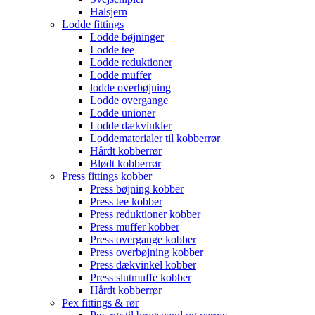
Halsjern
Lodde fittings
Lodde bøjninger
Lodde tee
Lodde reduktioner
Lodde muffer
lodde overbøjning
Lodde overgange
Lodde unioner
Lodde dækvinkler
Loddematerialer til kobberrør
Hårdt kobberrør
Blødt kobberrør
Press fittings kobber
Press bøjning kobber
Press tee kobber
Press reduktioner kobber
Press muffer kobber
Press overgange kobber
Press overbøjning kobber
Press dækvinkel kobber
Press slutmuffe kobber
Hårdt kobberrør
Pex fittings & rør