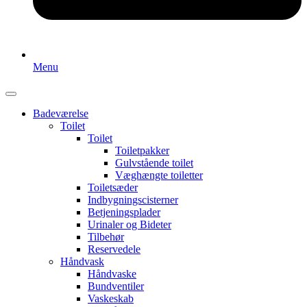
Menu
Badeværelse
Toilet
Toilet
Toiletpakker
Gulvstående toilet
Væghængte toiletter
Toiletsæder
Indbygningscisterner
Betjeningsplader
Urinaler og Bideter
Tilbehør
Reservedele
Håndvask
Håndvaske
Bundventiler
Vaskeskab