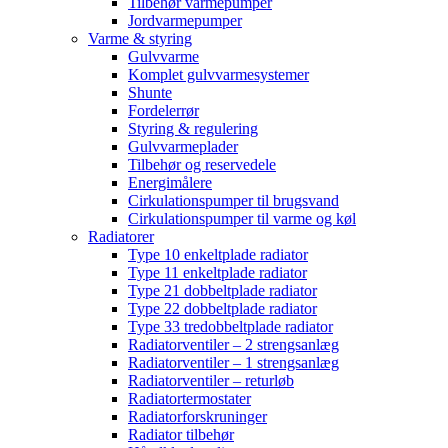
Tilbehør varmepumper
Jordvarmepumper
Varme & styring
Gulvvarme
Komplet gulvvarmesystemer
Shunte
Fordelerrør
Styring & regulering
Gulvvarmeplader
Tilbehør og reservedele
Energimålere
Cirkulationspumper til brugsvand
Cirkulationspumper til varme og køl
Radiatorer
Type 10 enkeltplade radiator
Type 11 enkeltplade radiator
Type 21 dobbeltplade radiator
Type 22 dobbeltplade radiator
Type 33 tredobbeltplade radiator
Radiatorventiler – 2 strengsanlæg
Radiatorventiler – 1 strengsanlæg
Radiatorventiler – returløb
Radiatortermostater
Radiatorforskruninger
Radiator tilbehør