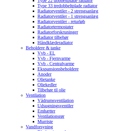
Type 22 dobbeltplade radiator
Type 33 tredobbeltplade radiator
Radiatorventiler - 2 strengsanlæg
Radiatorventiler - 1 strengsanlæg
Radiatorventiler - returløb
Radiatortermostater
Radiatorforskruninger
Radiator tilbehør
Håndklæderadiator
Beholdere & tanke
Vvb - EL
Vvb - Fjernvarme
Vvb - Centralvarme
Ekspansionsbeholdere
Anoder
Olietanke
Oliekedler
Tilbehør til olie
Ventilation
Vådrumsventilation
Udsugningsventiler
Emhætter
Ventilationsrør
Murriste
Vandforsyning