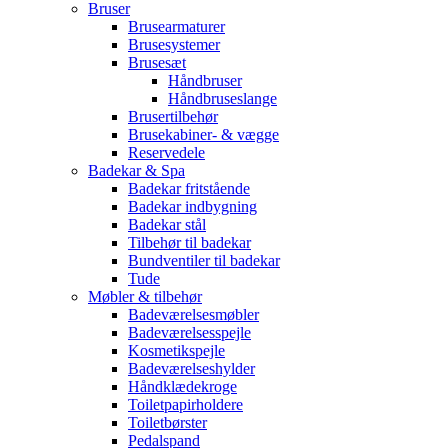
Bruser
Brusearmaturer
Brusesystemer
Brusesæt
Håndbruser
Håndbruseslange
Brusertilbehør
Brusekabiner- & vægge
Reservedele
Badekar & Spa
Badekar fritstående
Badekar indbygning
Badekar stål
Tilbehør til badekar
Bundventiler til badekar
Tude
Møbler & tilbehør
Badeværelsesmøbler
Badeværelsesspejle
Kosmetikspejle
Badeværelseshylder
Håndklædekroge
Toiletpapirholdere
Toiletbørster
Pedalspand