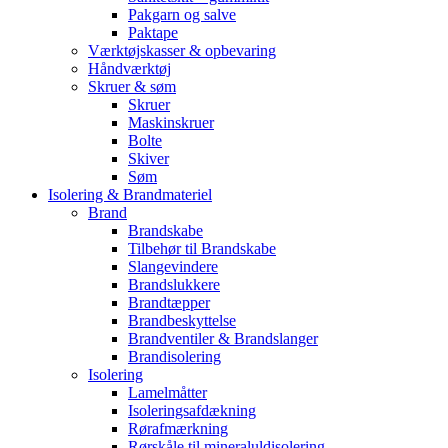
Pakgarn og salve
Paktape
Værktøjskasser & opbevaring
Håndværktøj
Skruer & søm
Skruer
Maskinskruer
Bolte
Skiver
Søm
Isolering & Brandmateriel
Brand
Brandskabe
Tilbehør til Brandskabe
Slangevindere
Brandslukkere
Brandtæpper
Brandbeskyttelse
Brandventiler & Brandslanger
Brandisolering
Isolering
Lamelmåtter
Isoleringsafdækning
Rørafmærkning
Rørskåle til mineraluldisolering