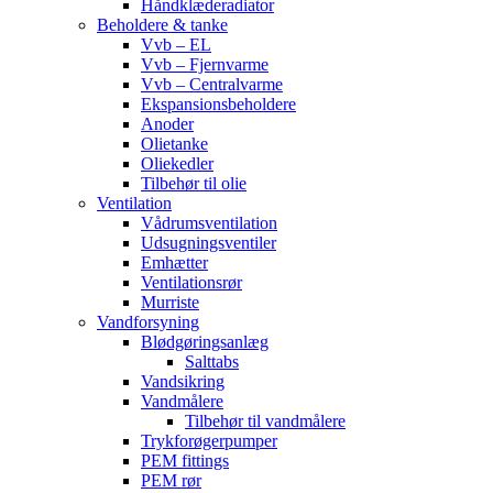
Håndklæderadiator
Beholdere & tanke
Vvb – EL
Vvb – Fjernvarme
Vvb – Centralvarme
Ekspansionsbeholdere
Anoder
Olietanke
Oliekedler
Tilbehør til olie
Ventilation
Vådrumsventilation
Udsugningsventiler
Emhætter
Ventilationsrør
Murriste
Vandforsyning
Blødgøringsanlæg
Salttabs
Vandsikring
Vandmålere
Tilbehør til vandmålere
Trykforøgerpumper
PEM fittings
PEM rør