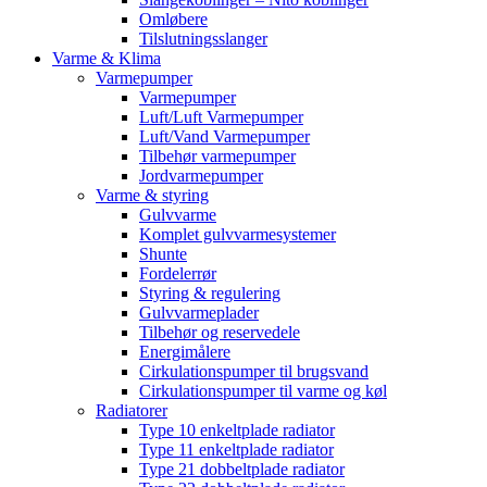
Omløbere
Tilslutningsslanger
Varme & Klima
Varmepumper
Varmepumper
Luft/Luft Varmepumper
Luft/Vand Varmepumper
Tilbehør varmepumper
Jordvarmepumper
Varme & styring
Gulvvarme
Komplet gulvvarmesystemer
Shunte
Fordelerrør
Styring & regulering
Gulvvarmeplader
Tilbehør og reservedele
Energimålere
Cirkulationspumper til brugsvand
Cirkulationspumper til varme og køl
Radiatorer
Type 10 enkeltplade radiator
Type 11 enkeltplade radiator
Type 21 dobbeltplade radiator