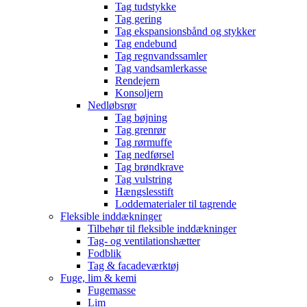
Tag tudstykke
Tag gering
Tag ekspansionsbånd og stykker
Tag endebund
Tag regnvandssamler
Tag vandsamlerkasse
Rendejern
Konsoljern
Nedløbsrør
Tag bøjning
Tag grenrør
Tag rørmuffe
Tag nedførsel
Tag brøndkrave
Tag vulstring
Hængslesstift
Loddematerialer til tagrende
Fleksible inddækninger
Tilbehør til fleksible inddækninger
Tag- og ventilationshætter
Fodblik
Tag & facadeværktøj
Fuge, lim & kemi
Fugemasse
Lim