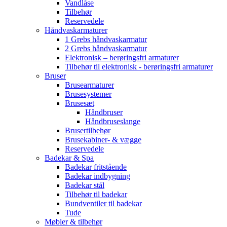
Vandlåse
Tilbehør
Reservedele
Håndvaskarmaturer
1 Grebs håndvaskarmatur
2 Grebs håndvaskarmatur
Elektronisk – berøringsfri armaturer
Tilbehør til elektronisk - berøringsfri armaturer
Bruser
Brusearmaturer
Brusesystemer
Brusesæt
Håndbruser
Håndbruseslange
Brusertilbehør
Brusekabiner- & vægge
Reservedele
Badekar & Spa
Badekar fritstående
Badekar indbygning
Badekar stål
Tilbehør til badekar
Bundventiler til badekar
Tude
Møbler & tilbehør