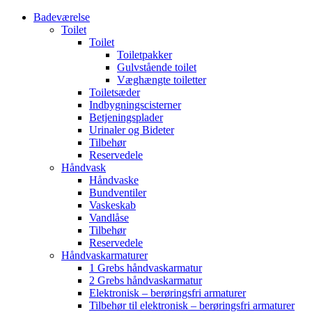
Badeværelse
Toilet
Toilet
Toiletpakker
Gulvstående toilet
Væghængte toiletter
Toiletsæder
Indbygningscisterner
Betjeningsplader
Urinaler og Bideter
Tilbehør
Reservedele
Håndvask
Håndvaske
Bundventiler
Vaskeskab
Vandlåse
Tilbehør
Reservedele
Håndvaskarmaturer
1 Grebs håndvaskarmatur
2 Grebs håndvaskarmatur
Elektronisk – berøringsfri armaturer
Tilbehør til elektronisk – berøringsfri armaturer