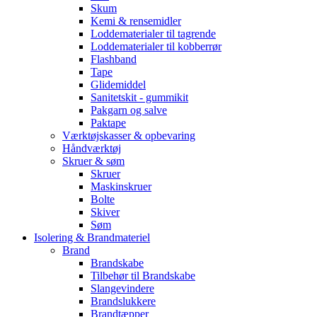
Skum
Kemi & rensemidler
Loddematerialer til tagrende
Loddematerialer til kobberrør
Flashband
Tape
Glidemiddel
Sanitetskit - gummikit
Pakgarn og salve
Paktape
Værktøjskasser & opbevaring
Håndværktøj
Skruer & søm
Skruer
Maskinskruer
Bolte
Skiver
Søm
Isolering & Brandmateriel
Brand
Brandskabe
Tilbehør til Brandskabe
Slangevindere
Brandslukkere
Brandtæpper