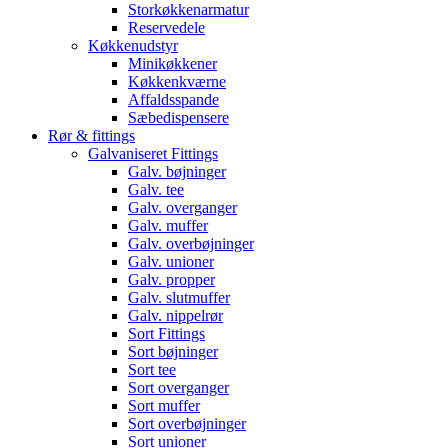
Storkøkkenarmatur
Reservedele
Køkkenudstyr
Minikøkkener
Køkkenkværne
Affaldsspande
Sæbedispensere
Rør & fittings
Galvaniseret Fittings
Galv. bøjninger
Galv. tee
Galv. overganger
Galv. muffer
Galv. overbøjninger
Galv. unioner
Galv. propper
Galv. slutmuffer
Galv. nippelrør
Sort Fittings
Sort bøjninger
Sort tee
Sort overganger
Sort muffer
Sort overbøjninger
Sort unioner