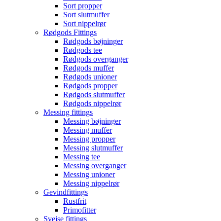
Sort propper
Sort slutmuffer
Sort nippelrør
Rødgods Fittings
Rødgods bøjninger
Rødgods tee
Rødgods overganger
Rødgods muffer
Rødgods unioner
Rødgods propper
Rødgods slutmuffer
Rødgods nippelrør
Messing fittings
Messing bøjninger
Messing muffer
Messing propper
Messing slutmuffer
Messing tee
Messing overganger
Messing unioner
Messing nippelrør
Gevindfittings
Rustfrit
Primofitter
Svejse fittings