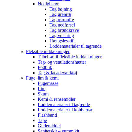
Nedløbsrør
Tag bøjning
Tag grenrør
Tag rørmuffe
Tag nedførsel
Tag brøndkrave
Tag vulstring
Hængslesstift
Loddematerialer til tagrende
Fleksible inddækninger
Tilbehør til fleksible inddækninger
Tag- og ventilationshætter
Fodblik
Tag & facadeværktøj
Fuge, lim & kemi
Fugemasse
Lim
Skum
Kemi & rensemidler
Loddematerialer til tagrende
Loddematerialer til kobberrør
Flashband
Tape
Glidemiddel
Sanitetskit – gummikit