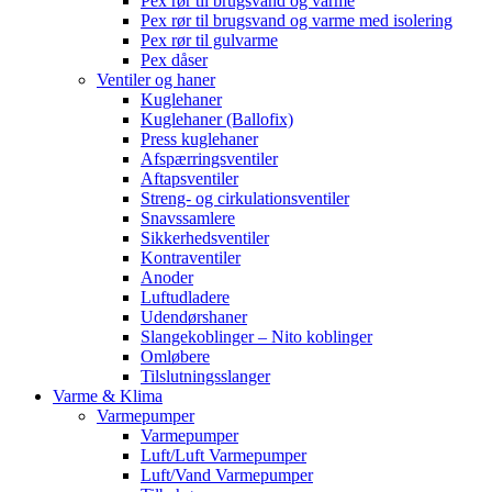
Pex rør til brugsvand og varme
Pex rør til brugsvand og varme med isolering
Pex rør til gulvarme
Pex dåser
Ventiler og haner
Kuglehaner
Kuglehaner (Ballofix)
Press kuglehaner
Afspærringsventiler
Aftapsventiler
Streng- og cirkulationsventiler
Snavssamlere
Sikkerhedsventiler
Kontraventiler
Anoder
Luftudladere
Udendørshaner
Slangekoblinger – Nito koblinger
Omløbere
Tilslutningsslanger
Varme & Klima
Varmepumper
Varmepumper
Luft/Luft Varmepumper
Luft/Vand Varmepumper