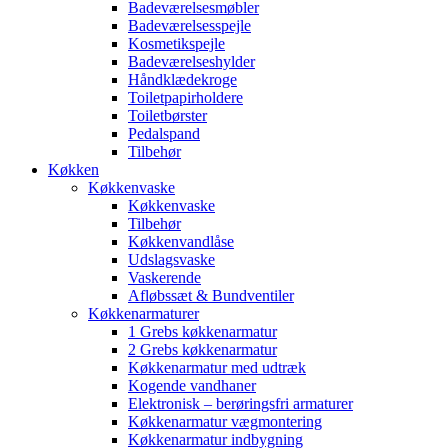
Badeværelsesmøbler
Badeværelsesspejle
Kosmetikspejle
Badeværelseshylder
Håndklædekroge
Toiletpapirholdere
Toiletbørster
Pedalspand
Tilbehør
Køkken
Køkkenvaske
Køkkenvaske
Tilbehør
Køkkenvandlåse
Udslagsvaske
Vaskerende
Afløbssæt & Bundventiler
Køkkenarmaturer
1 Grebs køkkenarmatur
2 Grebs køkkenarmatur
Køkkenarmatur med udtræk
Kogende vandhaner
Elektronisk – berøringsfri armaturer
Køkkenarmatur vægmontering
Køkkenarmatur indbygning