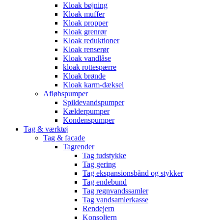
Kloak bøjning
Kloak muffer
Kloak propper
Kloak grenrør
Kloak reduktioner
Kloak renserør
Kloak vandlåse
kloak rottespærre
Kloak brønde
Kloak karm-dæksel
Afløbspumper
Spildevandspumper
Kælderpumper
Kondenspumper
Tag & værktøj
Tag & facade
Tagrender
Tag tudstykke
Tag gering
Tag ekspansionsbånd og stykker
Tag endebund
Tag regnvandssamler
Tag vandsamlerkasse
Rendejern
Konsoljern