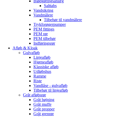
Blødgøringsanlæg
Salttabs
Vandsikring
Vandmålere
Tilbehør til vandmålere
Trykforøgerpumper
PEM fittings
PEM rør
PEM tilbehør
Indføringsrør
Afløb & Kloak
Gulvafløb
Linjeafløb
Hjørneafløb
Klassiske afløb
Udløbshus
Ramme
Riste
Vandlåse - gulvafløb
Tilbehør til linjeafløb
Gråt afløbsrør
Gråt bøjning
Gråt muffe
Gråt propper
Gråt grenrør