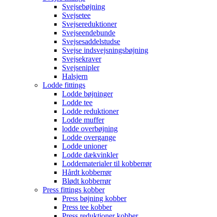
Svejsebøjning
Svejsetee
Svejsereduktioner
Svejseendebunde
Svejsesaddelstudse
Svejse indsvejsningsbøjning
Svejsekraver
Svejsenipler
Halsjern
Lodde fittings
Lodde bøjninger
Lodde tee
Lodde reduktioner
Lodde muffer
lodde overbøjning
Lodde overgange
Lodde unioner
Lodde dækvinkler
Loddematerialer til kobberrør
Hårdt kobberrør
Blødt kobberrør
Press fittings kobber
Press bøjning kobber
Press tee kobber
Press reduktioner kobber