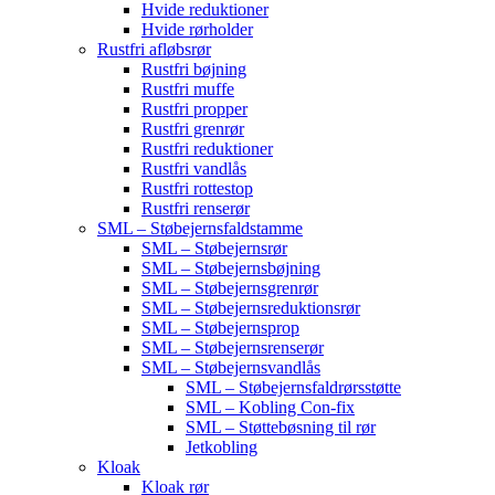
Hvide reduktioner
Hvide rørholder
Rustfri afløbsrør
Rustfri bøjning
Rustfri muffe
Rustfri propper
Rustfri grenrør
Rustfri reduktioner
Rustfri vandlås
Rustfri rottestop
Rustfri renserør
SML – Støbejernsfaldstamme
SML – Støbejernsrør
SML – Støbejernsbøjning
SML – Støbejernsgrenrør
SML – Støbejernsreduktionsrør
SML – Støbejernsprop
SML – Støbejernsrenserør
SML – Støbejernsvandlås
SML – Støbejernsfaldrørsstøtte
SML – Kobling Con-fix
SML – Støttebøsning til rør
Jetkobling
Kloak
Kloak rør