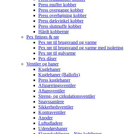
Press muffer kobber
Press overgange kobber
Press overbøjning kobber
Press dækvinkel kobber
Press slutmuffe kobber
Hårdt kobberrør
Pex fittings & rør
Pex rør til brugsvand og varme
Pex rør til brugsvand og varme med isolering
Pex rør til gulvarme
Pex dåser
Ventiler og haner
Kuglehaner
Kuglehaner (Ballofix)
Press kuglehaner
Afspærringsventiler
Aftapsventiler
Streng- og cirkulationsventiler
Snavssamlere
Sikkerhedsventiler
Kontraventiler
Anoder
Luftudladere
Udendørshaner
Slangekoblinger – Nito koblinger