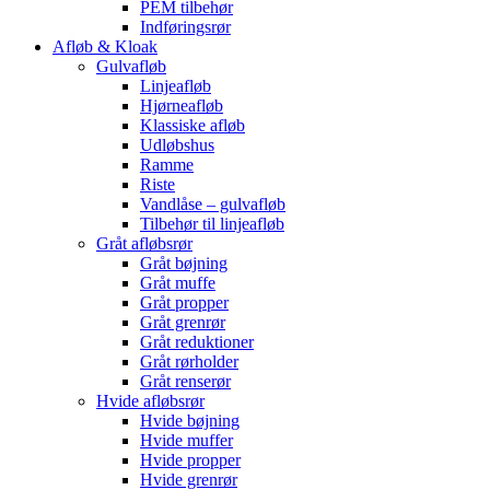
PEM tilbehør
Indføringsrør
Afløb & Kloak
Gulvafløb
Linjeafløb
Hjørneafløb
Klassiske afløb
Udløbshus
Ramme
Riste
Vandlåse – gulvafløb
Tilbehør til linjeafløb
Gråt afløbsrør
Gråt bøjning
Gråt muffe
Gråt propper
Gråt grenrør
Gråt reduktioner
Gråt rørholder
Gråt renserør
Hvide afløbsrør
Hvide bøjning
Hvide muffer
Hvide propper
Hvide grenrør