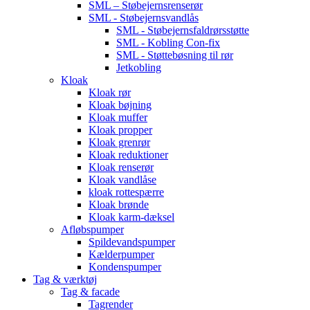
SML – Støbejernsrenserør
SML - Støbejernsvandlås
SML - Støbejernsfaldrørsstøtte
SML - Kobling Con-fix
SML - Støttebøsning til rør
Jetkobling
Kloak
Kloak rør
Kloak bøjning
Kloak muffer
Kloak propper
Kloak grenrør
Kloak reduktioner
Kloak renserør
Kloak vandlåse
kloak rottespærre
Kloak brønde
Kloak karm-dæksel
Afløbspumper
Spildevandspumper
Kælderpumper
Kondenspumper
Tag & værktøj
Tag & facade
Tagrender