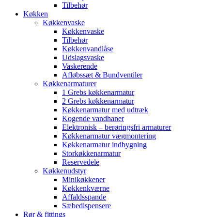
Tilbehør
Køkken
Køkkenvaske
Køkkenvaske
Tilbehør
Køkkenvandlåse
Udslagsvaske
Vaskerende
Afløbssæt & Bundventiler
Køkkenarmaturer
1 Grebs køkkenarmatur
2 Grebs køkkenarmatur
Køkkenarmatur med udtræk
Kogende vandhaner
Elektronisk – berøringsfri armaturer
Køkkenarmatur vægmontering
Køkkenarmatur indbygning
Storkøkkenarmatur
Reservedele
Køkkenudstyr
Minikøkkener
Køkkenkværne
Affaldsspande
Sæbedispensere
Rør & fittings