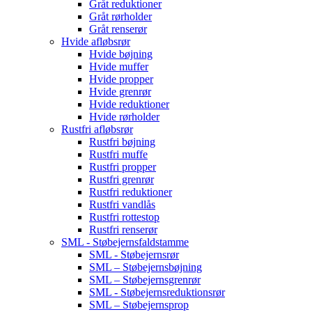
Gråt reduktioner
Gråt rørholder
Gråt renserør
Hvide afløbsrør
Hvide bøjning
Hvide muffer
Hvide propper
Hvide grenrør
Hvide reduktioner
Hvide rørholder
Rustfri afløbsrør
Rustfri bøjning
Rustfri muffe
Rustfri propper
Rustfri grenrør
Rustfri reduktioner
Rustfri vandlås
Rustfri rottestop
Rustfri renserør
SML - Støbejernsfaldstamme
SML - Støbejernsrør
SML – Støbejernsbøjning
SML – Støbejernsgrenrør
SML - Støbejernsreduktionsrør
SML – Støbejernsprop