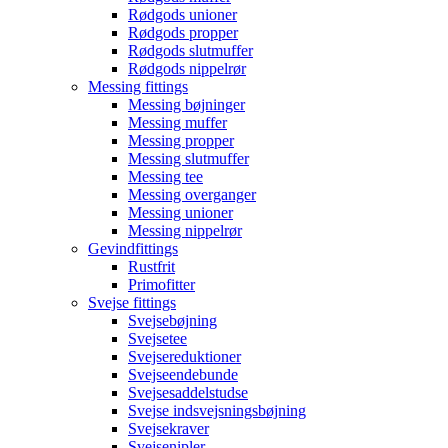
Rødgods unioner
Rødgods propper
Rødgods slutmuffer
Rødgods nippelrør
Messing fittings
Messing bøjninger
Messing muffer
Messing propper
Messing slutmuffer
Messing tee
Messing overganger
Messing unioner
Messing nippelrør
Gevindfittings
Rustfrit
Primofitter
Svejse fittings
Svejsebøjning
Svejsetee
Svejsereduktioner
Svejseendebunde
Svejsesaddelstudse
Svejse indsvejsningsbøjning
Svejsekraver
Svejsenipler