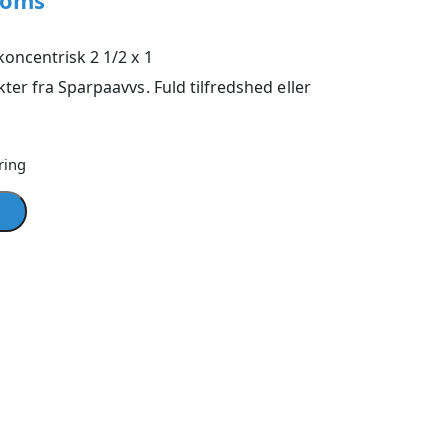
moms
oncentrisk 2 1/2 x 1
ter fra Sparpaavvs. Fuld tilfredshed eller
ring