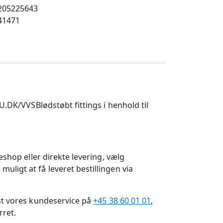
205225643
41471
VSBlødstøbt fittings i henhold til
eshop eller direkte levering, vælg
ligt at få leveret bestillingen via
gst vores kundeservice på
+45 38 60 01 01
,
rret.