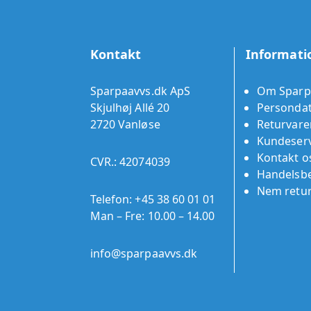
Kontakt
Informati
Sparpaavvs.dk ApS
Om Sparp
Skjulhøj Allé 20
Persondat
2720 Vanløse
Returvare
Kundeserv
Kontakt o
CVR.: 42074039
Handelsbe
Nem retu
Telefon:
+45 38 60 01 01
Man – Fre: 10.00 – 14.00
info@sparpaavvs.dk