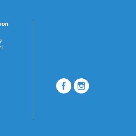
tion
g
ri