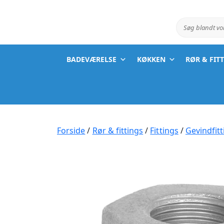
Søg blandt v
BADEVÆRELSE
KØKKEN
RØR & FIT
Forside
/
Rør & fittings
/
Fittings
/
Gevindfitt