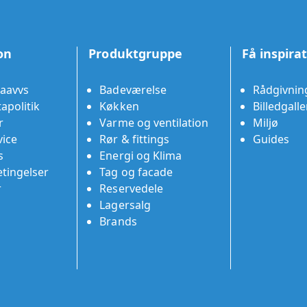
on
Produktgruppe
Få inspira
aavvs
Badeværelse
Rådgivnin
apolitik
Køkken
Billedgalle
r
Varme og ventilation
Miljø
ice
Rør & fittings
Guides
s
Energi og Klima
tingelser
Tag og facade
r
Reservedele
Lagersalg
Brands