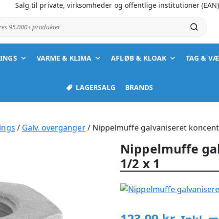
Salg til private, virksomheder og offentlige institutioner (EAN
ores 95.000+ produkter
TINGS
VARME & KLIMA
AFLØB & KLOAK
TAG & V
LAGERSALG
BRANDS
ings
/
Galv. overganger
/ Nippelmuffe galvaniseret koncentr
Nippelmuffe gal
1/2 x 1
123,99
kr.