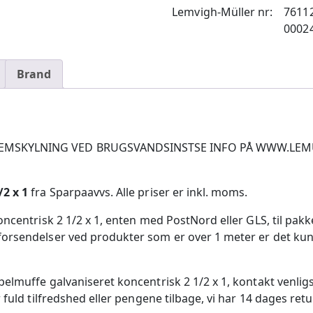
Lemvigh-Müller nr:
7611
0002
Brand
SKYLNING VED BRUGSVANDSINSTSE INFO PÅ WWW.LEMU.DK/V
2 x 1
fra Sparpaavvs. Alle priser er inkl. moms.
ncentrisk 2 1/2 x 1, enten med PostNord eller GLS, til pakk
rsendelser ved produkter som er over 1 meter er det kun mu
elmuffe galvaniseret koncentrisk 2 1/2 x 1, kontakt venli
fuld tilfredshed eller pengene tilbage, vi har 14 dages retu