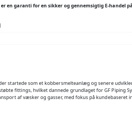
m er en garanti for en sikker og gennemsigtig E-handel på
n
, der startede som et kobbersmelteanlæg og senere udviklede
bte fittings, hvilket dannede grundlaget for GF Piping Sy
 transport af væsker og gasser, med fokus på kundebaseret