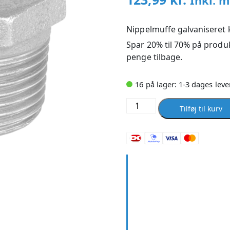
Inkl. 
Nippelmuffe galvaniseret k
Spar 20% til 70% på produk
penge tilbage.
16 på lager: 1-3 dages leve
Nippelmuffe
Tilføj til kurv
galvaniseret
koncentrisk
2
1/2
x
1
antal