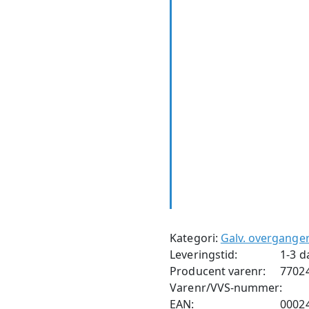
Kategori:
Galv. overgange
Leveringstid:
1-3 d
Producent varenr:
7702
Varenr/VVS-nummer:
EAN:
0002