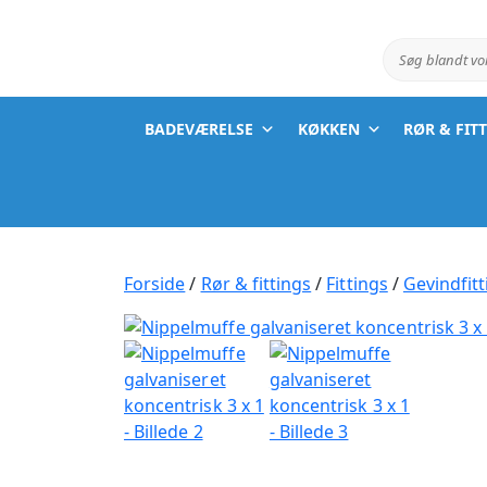
Søg blandt v
BADEVÆRELSE
KØKKEN
RØR & FIT
Forside
/
Rør & fittings
/
Fittings
/
Gevindfitt