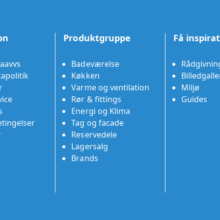
on
Produktgruppe
Få inspira
aavvs
Badeværelse
Rådgivnin
apolitik
Køkken
Billedgalle
r
Varme og ventilation
Miljø
ice
Rør & fittings
Guides
s
Energi og Klima
tingelser
Tag og facade
r
Reservedele
Lagersalg
Brands