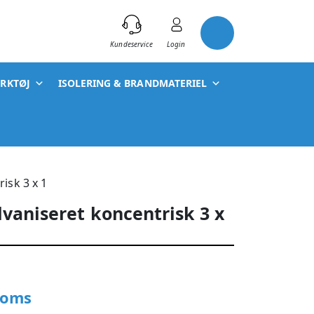
)
Kundeservice
Login
ÆRKTØJ
ISOLERING & BRANDMATERIEL
isk 3 x 1
vaniseret koncentrisk 3 x
moms