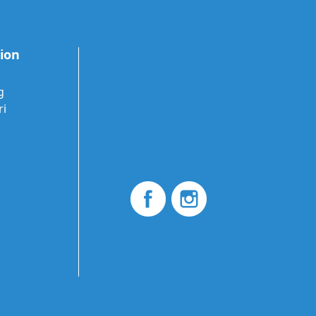
tion
g
ri