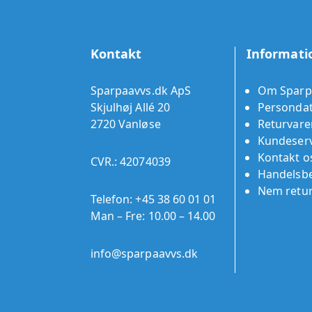
Kontakt
Informati
Sparpaavvs.dk ApS
Om Sparp
Skjulhøj Allé 20
Persondat
2720 Vanløse
Returvare
Kundeserv
Kontakt o
CVR.: 42074039
Handelsbe
Nem retu
Telefon:
+45 38 60 01 01
Man – Fre: 10.00 – 14.00
info@sparpaavvs.dk