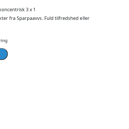
koncentrisk 3 x 1
ter fra Sparpaavvs. Fuld tilfredshed eller
ring