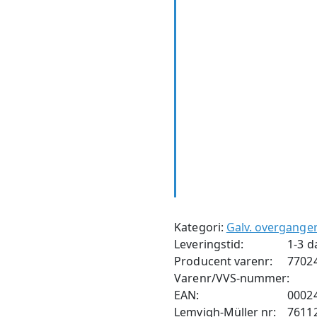
Kategori:
Galv. overgange
Leveringstid:
1-3 d
Producent varenr:
7702
Varenr/VVS-nummer:
EAN:
0002
Lemvigh-Müller nr:
7611