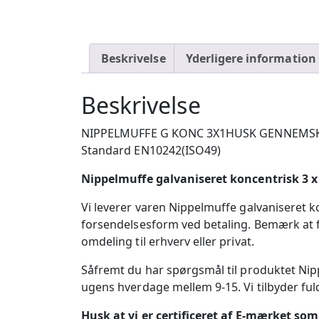
Beskrivelse
Yderligere information
Beskrivelse
NIPPELMUFFE G KONC 3X1HUSK GENNEMSKYL
Standard EN10242(ISO49)
Nippelmuffe galvaniseret koncentrisk 3 x
Vi leverer varen Nippelmuffe galvaniseret ko
forsendelsesform ved betaling. Bemærk at fo
omdeling til erhverv eller privat.
Såfremt du har spørgsmål til produktet Nip
ugens hverdage mellem 9-15. Vi tilbyder fuld
Husk at vi er certificeret af E-mærket so