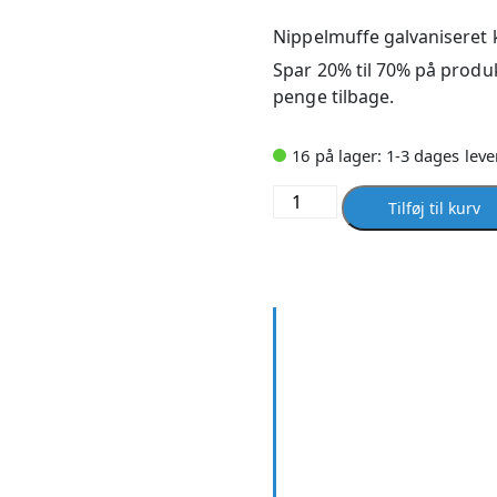
Nippelmuffe galvaniseret 
Spar 20% til 70% på produk
penge tilbage.
16 på lager: 1-3 dages leve
Nippelmuffe
Tilføj til kurv
galvaniseret
koncentrisk
3
x
1
antal