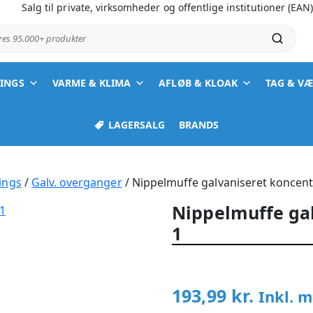
Salg til private, virksomheder og offentlige institutioner (EAN
ores 95.000+ produkter
TINGS
VARME & KLIMA
AFLØB & KLOAK
TAG & V
LAGERSALG
BRANDS
ings
/
Galv. overganger
/ Nippelmuffe galvaniseret koncentr
Nippelmuffe gal
1
193,99
kr.
Inkl. 