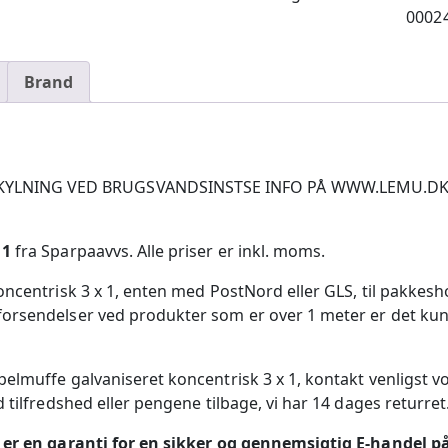
0002
Brand
NING VED BRUGSVANDSINSTSE INFO PÅ WWW.LEMU.DK/VVSBl
 1
fra Sparpaavvs. Alle priser er inkl. moms.
ncentrisk 3 x 1, enten med PostNord eller GLS, til pakkesho
rsendelser ved produkter som er over 1 meter er det kun mu
pelmuffe galvaniseret koncentrisk 3 x 1, kontakt venligst 
 tilfredshed eller pengene tilbage, vi har 14 dages returret
m er en garanti for en sikker og gennemsigtig E-handel på