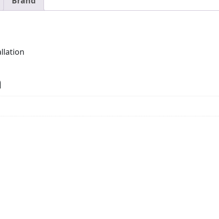
Brand
llation
n