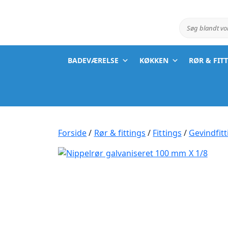
Søg blandt v
BADEVÆRELSE
KØKKEN
RØR & FIT
Forside
/
Rør & fittings
/
Fittings
/
Gevindfitt