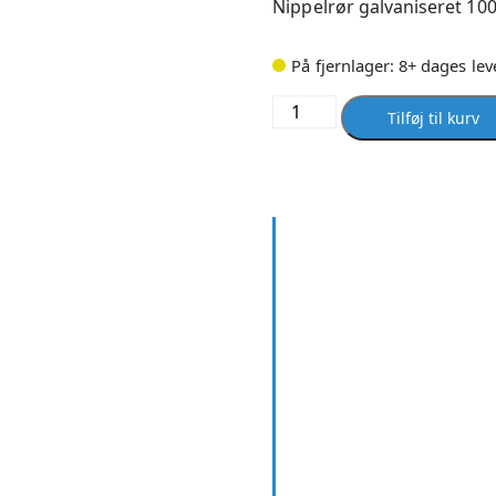
Nippelrør galvaniseret 10
På fjernlager: 8+ dages lev
Nippelrør
Tilføj til kurv
galvaniseret
100
mm
X
1/8
antal