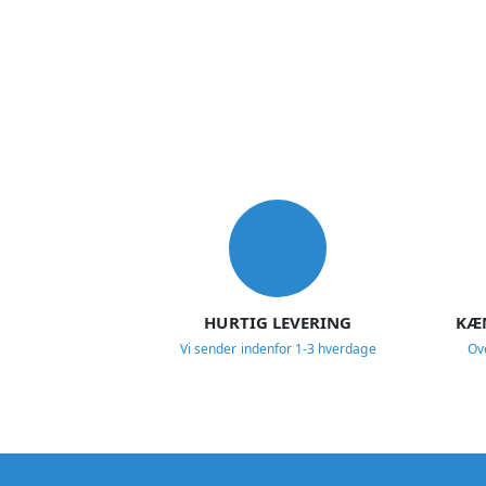
USP
HURTIG LEVERING
KÆ
Vi sender indenfor 1-3 hverdage
Ov