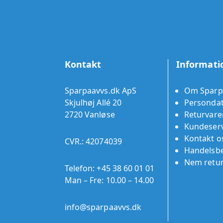
Kontakt
Informati
Sparpaavvs.dk ApS
Om Sparp
Skjulhøj Allé 20
Persondat
2720 Vanløse
Returvare
Kundeserv
Kontakt o
CVR.: 42074039
Handelsbe
Nem retu
Telefon:
+45 38 60 01 01
Man – Fre: 10.00 – 14.00
info@sparpaavvs.dk