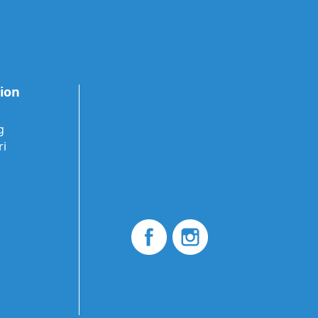
tion
g
ri