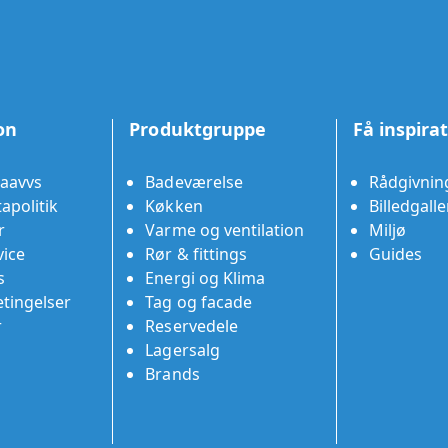
on
Produktgruppe
Få inspira
aavvs
Badeværelse
Rådgivnin
apolitik
Køkken
Billedgalle
r
Varme og ventilation
Miljø
ice
Rør & fittings
Guides
s
Energi og Klima
tingelser
Tag og facade
r
Reservedele
Lagersalg
Brands