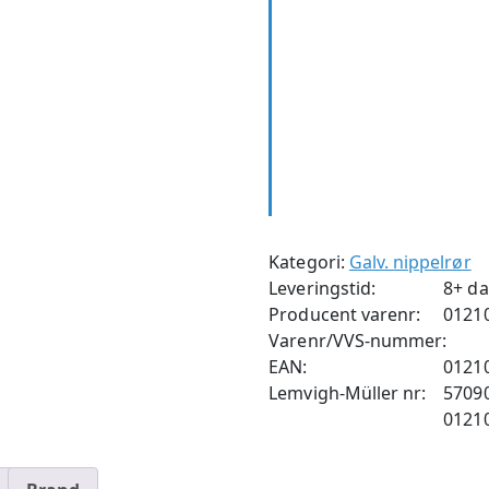
Kategori:
Galv. nippelrør
Leveringstid:
8+ d
Producent varenr:
0121
Varenr/VVS-nummer:
EAN:
0121
Lemvigh-Müller nr:
5709
0121