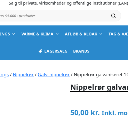
Salg til private, virksomheder og offentlige institutioner (EAN
ores 95.000+ produkter
TINGS
VARME & KLIMA
AFLØB & KLOAK
TAG & V
LAGERSALG
BRANDS
ings
/
Nippelrør
/
Galv. nippelrør
/ Nippelrør galvaniseret 
Nippelrør galva
50,00
kr.
Inkl. m