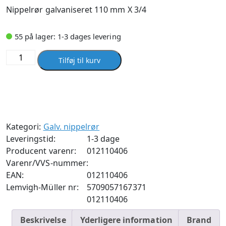
Nippelrør galvaniseret 110 mm X 3/4
55 på lager: 1-3 dages levering
Nippelrør
Tilføj til kurv
galvaniseret
110
mm
X
3/4
Kategori:
Galv. nippelrør
antal
Leveringstid:
1-3 dage
Producent varenr:
012110406
Varenr/VVS-nummer:
EAN:
012110406
Lemvigh-Müller nr:
5709057167371
012110406
Beskrivelse
Yderligere information
Brand