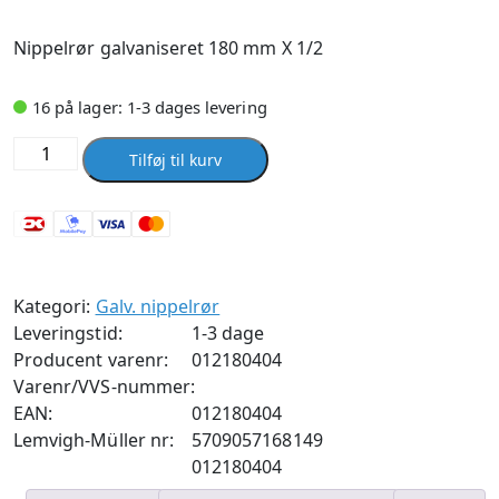
Nippelrør galvaniseret 180 mm X 1/2
16 på lager: 1-3 dages levering
Nippelrør
Tilføj til kurv
galvaniseret
180
mm
X
1/2
Kategori:
Galv. nippelrør
antal
Leveringstid:
1-3 dage
Producent varenr:
012180404
Varenr/VVS-nummer:
EAN:
012180404
Lemvigh-Müller nr:
5709057168149
012180404