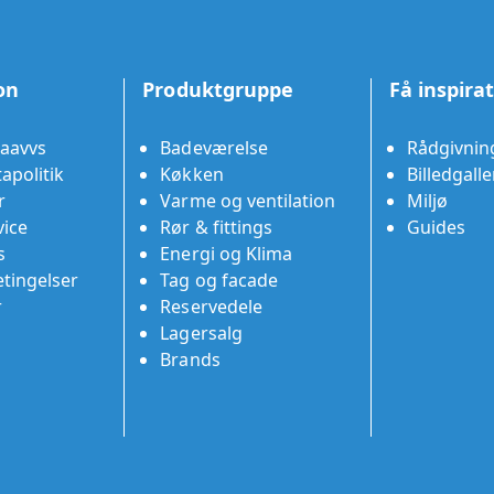
on
Produktgruppe
Få inspira
aavvs
Badeværelse
Rådgivnin
apolitik
Køkken
Billedgalle
r
Varme og ventilation
Miljø
ice
Rør & fittings
Guides
s
Energi og Klima
tingelser
Tag og facade
r
Reservedele
Lagersalg
Brands