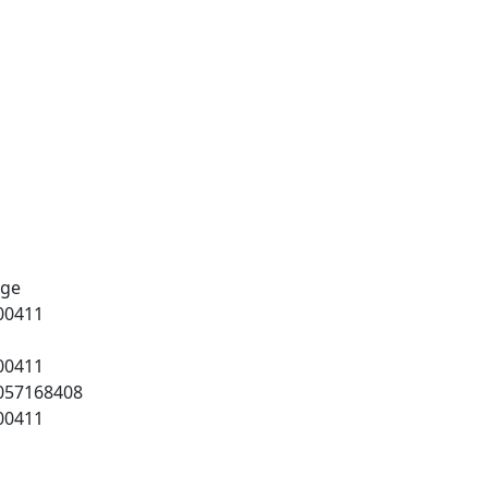
age
00411
00411
057168408
00411