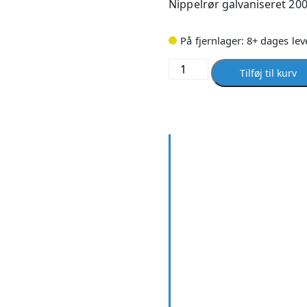
Nippelrør galvaniseret 20
På fjernlager: 8+ dages lev
Nippelrør
Tilføj til kurv
galvaniseret
200
mm
X
11/2
antal