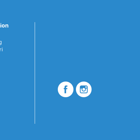
tion
g
ri