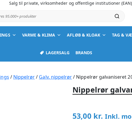
Salg til private, virksomheder og offentlige institutioner (EAN
ores 95.000+ produkter
TINGS
VARME & KLIMA
AFLØB & KLOAK
TAG & V
LAGERSALG
BRANDS
ings
/
Nippelrør
/
Galv. nippelrør
/ Nippelrør galvaniseret 
Nippelrør galva
53,00
kr.
Inkl. m