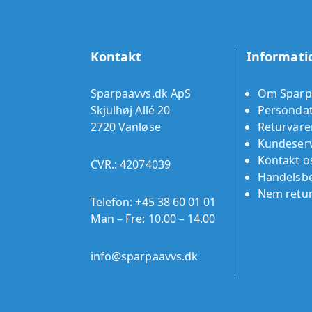
Kontakt
Informati
Sparpaavvs.dk ApS
Om Sparp
Skjulhøj Allé 20
Persondat
2720 Vanløse
Returvare
Kundeserv
Kontakt o
CVR.: 42074039
Handelsbe
Nem retu
Telefon:
+45 38 60 01 01
Man – Fre: 10.00 – 14.00
info@sparpaavvs.dk