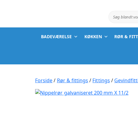
Søg blandt v
BADEVÆRELSE
KØKKEN
RØR & FIT
Forside
/
Rør & fittings
/
Fittings
/
Gevindfitt