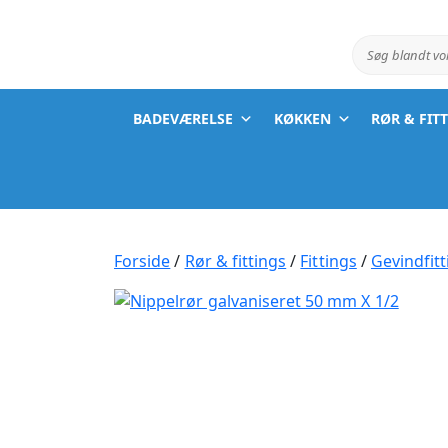
Søg blandt v
BADEVÆRELSE
KØKKEN
RØR & FIT
Forside
/
Rør & fittings
/
Fittings
/
Gevindfitt