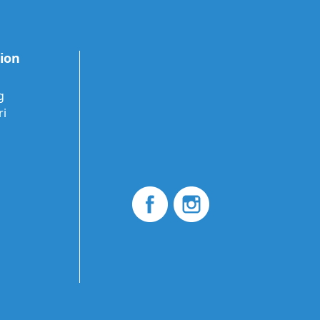
tion
g
ri