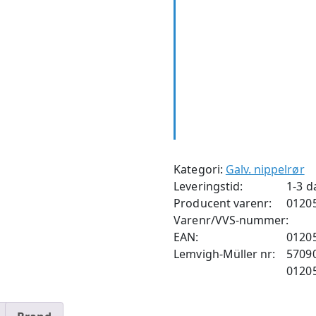
Kategori:
Galv. nippelrør
Leveringstid:
1-3 d
Producent varenr:
0120
Varenr/VVS-nummer:
EAN:
0120
Lemvigh-Müller nr:
5709
0120