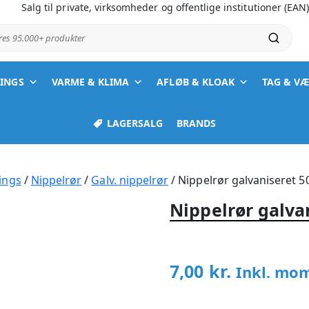
Salg til private, virksomheder og offentlige institutioner (EAN
ores 95.000+ produkter
TINGS
VARME & KLIMA
AFLØB & KLOAK
TAG & V
LAGERSALG
BRANDS
ings
/
Nippelrør
/
Galv. nippelrør
/ Nippelrør galvaniseret 
Nippelrør galva
7,00
kr.
Inkl. mo