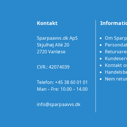
Kontakt
Informati
Sparpaavvs.dk ApS
Om Sparp
Skjulhøj Allé 20
Persondat
2720 Vanløse
Returvare
Kundeserv
Kontakt o
CVR.: 42074039
Handelsbe
Nem retu
Telefon:
+45 38 60 01 01
Man – Fre: 10.00 – 14.00
info@sparpaavvs.dk