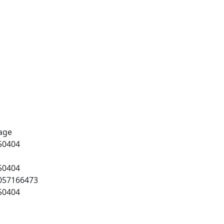
age
50404
50404
057166473
50404