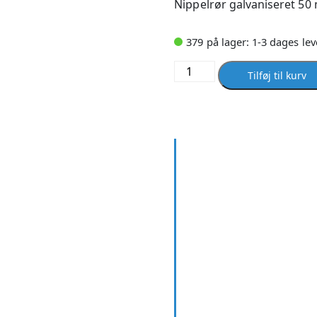
Nippelrør galvaniseret 50
379 på lager: 1-3 dages lev
Nippelrør
Tilføj til kurv
galvaniseret
50
mm
X
1/2
antal