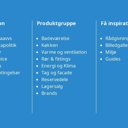
on
Produktgruppe
Få inspira
aavvs
Badeværelse
Rådgivnin
apolitik
Køkken
Billedgalle
r
Varme og ventilation
Miljø
ice
Rør & fittings
Guides
s
Energi og Klima
tingelser
Tag og facade
r
Reservedele
Lagersalg
Brands