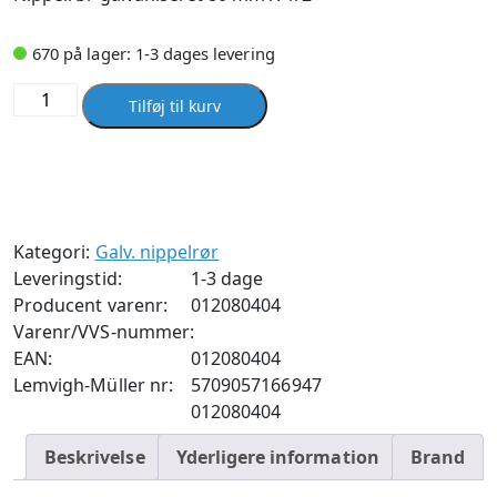
670 på lager: 1-3 dages levering
Nippelrør
Tilføj til kurv
galvaniseret
80
mm
X
1/2
Kategori:
Galv. nippelrør
antal
Leveringstid:
1-3 dage
Producent varenr:
012080404
Varenr/VVS-nummer:
EAN:
012080404
Lemvigh-Müller nr:
5709057166947
012080404
Beskrivelse
Yderligere information
Brand