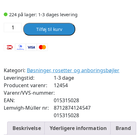
224 på lager: 1-3 dages levering
Roset
Tilføj til kurv
forkromet
rvc
3/4
-
28
Kategori:
Bøsninger, rosetter og anboringsbøjler
mm
Leveringstid:
1-3 dage
antal
Producent varenr:
12454
Varenr/VVS-nummer:
EAN:
015315028
Lemvigh-Müller nr:
8712874124547
015315028
Beskrivelse
Yderligere information
Brand