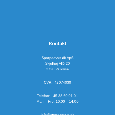
Kontakt
Sparpaavvs.dk ApS
Skjulhøj Allé 20
2720 Vanløse
CVR.: 42074039
Telefon:
+45 38 60 01 01
Man – Fre: 10.00 – 14.00
info@sparpaavvs.dk