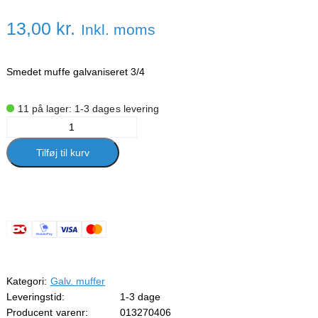
13,00
kr.
Inkl. moms
Smedet muffe galvaniseret 3/4
11 på lager: 1-3 dages levering
Smedet
muffe
Tilføj til kurv
galv.
3/4
antal
Kategori:
Galv. muffer
Leveringstid:
1-3 dage
Producent varenr:
013270406