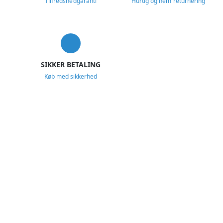
Tilfredshedgaranti
Hurtig og nem returnering
SIKKER BETALING
Køb med sikkerhed