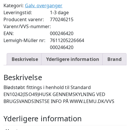
Kategori:
Galv. overganger
1/8
Leveringstid:
1-3 dage
antal
Producent varenr:
770246215
Varenr/VVS-nummer:
EAN:
000246420
Lemvigh-Müller nr:
7611205226664
000246420
Beskrivelse
Yderligere information
Brand
Beskrivelse
Blødstøbt fittings i henhold til Standard
EN10242(ISO49)HUSK GENNEMSKYLNING VED
BRUGSVANDSINSTSE INFO PÅ WWW.LEMU.DK/VVS
Yderligere information