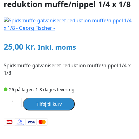
reduktion muffe/nippel 1/4 x 1/8
25,00
kr.
Inkl. moms
Spidsmuffe galvaniseret reduktion muffe/nippel 1/4 x
1/8
26 på lager: 1-3 dages levering
Spidsmuffe
Tilføj til kurv
galvaniseret
reduktion
muffe/nippel
1/4
x