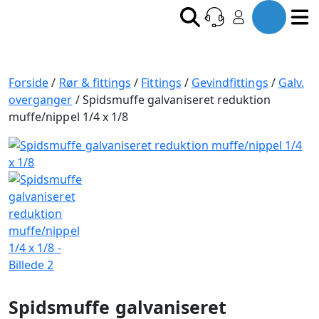
Forside
/
Rør & fittings
/
Fittings
/
Gevindfittings
/
Galv.
overganger
/ Spidsmuffe galvaniseret reduktion
muffe/nippel 1/4 x 1/8
Spidsmuffe galvaniseret