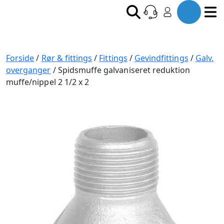
Forside
/
Rør & fittings
/
Fittings
/
Gevindfittings
/
Galv.
overganger
/ Spidsmuffe galvaniseret reduktion
muffe/nippel 2 1/2 x 2