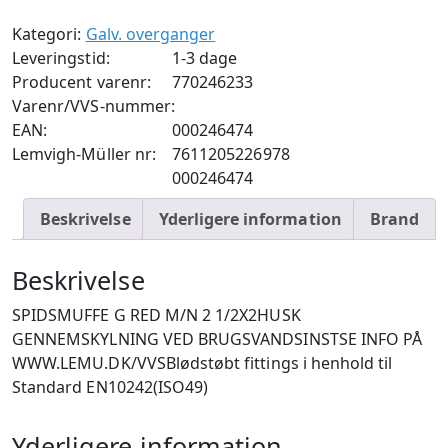
1/2
Kategori:
Galv. overganger
x
Leveringstid:
1-3 dage
2
Producent varenr:
770246233
antal
Varenr/VVS-nummer:
EAN:
000246474
Lemvigh-Müller nr:
7611205226978
000246474
Beskrivelse
Yderligere information
Brand
Beskrivelse
SPIDSMUFFE G RED M/N 2 1/2X2HUSK
GENNEMSKYLNING VED BRUGSVANDSINSTSE INFO PÅ
WWW.LEMU.DK/VVSBlødstøbt fittings i henhold til
Standard EN10242(ISO49)
Yderligere information