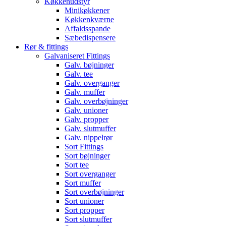
Køkkenudstyr
Minikøkkener
Køkkenkværne
Affaldsspande
Sæbedispensere
Rør & fittings
Galvaniseret Fittings
Galv. bøjninger
Galv. tee
Galv. overganger
Galv. muffer
Galv. overbøjninger
Galv. unioner
Galv. propper
Galv. slutmuffer
Galv. nippelrør
Sort Fittings
Sort bøjninger
Sort tee
Sort overganger
Sort muffer
Sort overbøjninger
Sort unioner
Sort propper
Sort slutmuffer