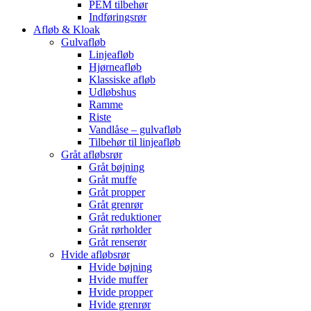
PEM tilbehør
Indføringsrør
Afløb & Kloak
Gulvafløb
Linjeafløb
Hjørneafløb
Klassiske afløb
Udløbshus
Ramme
Riste
Vandlåse – gulvafløb
Tilbehør til linjeafløb
Gråt afløbsrør
Gråt bøjning
Gråt muffe
Gråt propper
Gråt grenrør
Gråt reduktioner
Gråt rørholder
Gråt renserør
Hvide afløbsrør
Hvide bøjning
Hvide muffer
Hvide propper
Hvide grenrør