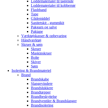
Loddematerialer til tagrende
Loddematerialer til kobberrør
Flashband
Tape
Glidemiddel
Sanitetskit - gummikit
Pakgarn og salve
Paktape
Værktøjskasser & opbevaring
Håndværktøj
Skruer & søm
Skruer
Maskinskruer
Bolte
Skiver
Søm
Isolering & Brandmateriel
Brand
Brandskabe
Slangevindere
Brandslukkere
Brandtæpper
Brandbeskyttelse
Brandventiler & Brandslanger
Brandisolering