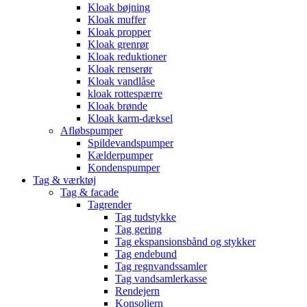
Kloak bøjning
Kloak muffer
Kloak propper
Kloak grenrør
Kloak reduktioner
Kloak renserør
Kloak vandlåse
kloak rottespærre
Kloak brønde
Kloak karm-dæksel
Afløbspumper
Spildevandspumper
Kælderpumper
Kondenspumper
Tag & værktøj
Tag & facade
Tagrender
Tag tudstykke
Tag gering
Tag ekspansionsbånd og stykker
Tag endebund
Tag regnvandssamler
Tag vandsamlerkasse
Rendejern
Konsoljern