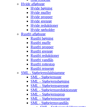
Hvide afløbsrør
Hvide bøjning
Hvide muffer
Hvide propper
Hvide grenrør
Hvide reduktioner
Hvide rørholder
Rustfri afløbsrør
Rustfri bøjning
Rustfri muffe
Rustfri propper
Rustfri grenrør
Rustfri reduktioner
Rustfri vandlås
Rustfri rottestop
Rustfri renserør
SML - Støbejernsfaldstamme
SML - Støbejernsrør
SML – Støbejernsbøjning
SML – Støbejernsgrenrør
SML - Støbejernsreduktionsrør
SML – Støbejernsprop
SML – Støbejernsrenserør
SML - Støbejernsvandlås