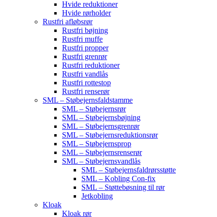
Hvide reduktioner
Hvide rørholder
Rustfri afløbsrør
Rustfri bøjning
Rustfri muffe
Rustfri propper
Rustfri grenrør
Rustfri reduktioner
Rustfri vandlås
Rustfri rottestop
Rustfri renserør
SML – Støbejernsfaldstamme
SML – Støbejernsrør
SML – Støbejernsbøjning
SML – Støbejernsgrenrør
SML – Støbejernsreduktionsrør
SML – Støbejernsprop
SML – Støbejernsrenserør
SML – Støbejernsvandlås
SML – Støbejernsfaldrørsstøtte
SML – Kobling Con-fix
SML – Støttebøsning til rør
Jetkobling
Kloak
Kloak rør