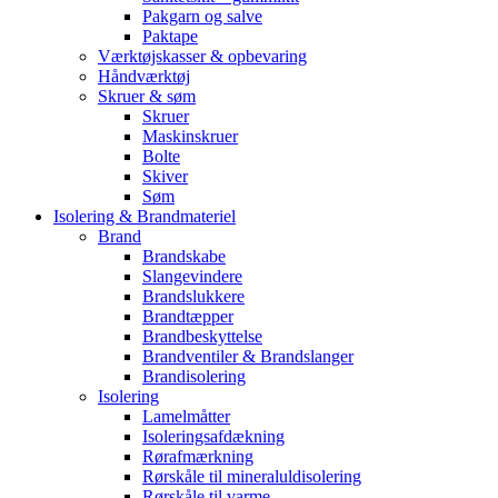
Pakgarn og salve
Paktape
Værktøjskasser & opbevaring
Håndværktøj
Skruer & søm
Skruer
Maskinskruer
Bolte
Skiver
Søm
Isolering & Brandmateriel
Brand
Brandskabe
Slangevindere
Brandslukkere
Brandtæpper
Brandbeskyttelse
Brandventiler & Brandslanger
Brandisolering
Isolering
Lamelmåtter
Isoleringsafdækning
Rørafmærkning
Rørskåle til mineraluldisolering
Rørskåle til varme