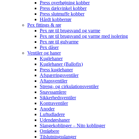
Press overbøjning kobber
Press dækvinkel kobber
Press slutmuffe kobber
Hårdt kobberrør
Pex fittings & rør
Pex rør til brugsvand og varme
Pex rør til brugsvand og varme med isolering
Pex rør til gulvarme
Pex dåser
Ventiler og haner
Kuglehaner
Kuglehaner (Ballofix)
Press kuglehaner
Afspærringsventiler
Aftapsventiler
Streng- og cirkulationsventiler
Snavssamlere
Sikkerhedsventiler
Kontraventiler
Anoder
Luftudladere
Udendørshaner
Slangekoblinger – Nito koblinger
Omløbere
Tilslutningsslanger