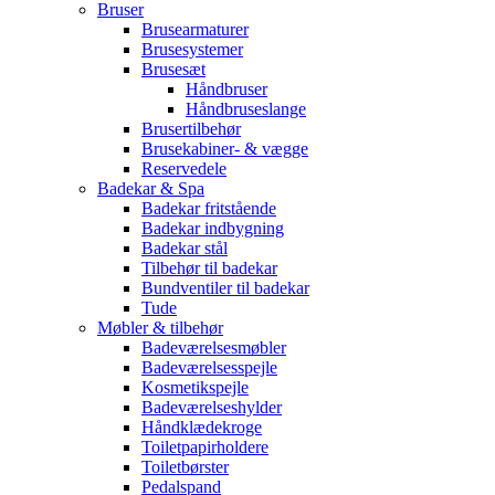
Bruser
Brusearmaturer
Brusesystemer
Brusesæt
Håndbruser
Håndbruseslange
Brusertilbehør
Brusekabiner- & vægge
Reservedele
Badekar & Spa
Badekar fritstående
Badekar indbygning
Badekar stål
Tilbehør til badekar
Bundventiler til badekar
Tude
Møbler & tilbehør
Badeværelsesmøbler
Badeværelsesspejle
Kosmetikspejle
Badeværelseshylder
Håndklædekroge
Toiletpapirholdere
Toiletbørster
Pedalspand