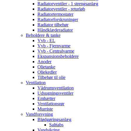
Radiatorventiler - 1 strengsanlæg
Radiatorventiler - returløb
Radiatortermostater
Radiatorforskruninger
Radiator tilbehør
Håndklæderadiator
Beholdere & tanke
Vvb - EL
Vvb - Fjernvarme
Vvb - Centralvarme
Ekspansionsbeholdere
Anoder
Olietanke
Oliekedler
Tilbehør til olie
Ventilation
Vådrumsventilation
Udsugningsventiler
Emhætter
Ventilationsrør
Murriste
Vandforsyning
Blødgøringsanlæg
Salttabs
Vandsikring