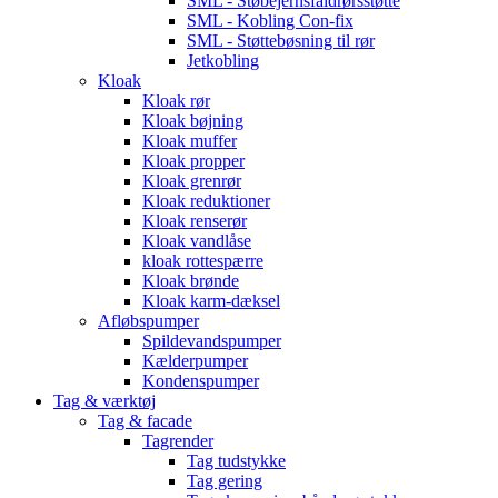
SML - Støbejernsfaldrørsstøtte
SML - Kobling Con-fix
SML - Støttebøsning til rør
Jetkobling
Kloak
Kloak rør
Kloak bøjning
Kloak muffer
Kloak propper
Kloak grenrør
Kloak reduktioner
Kloak renserør
Kloak vandlåse
kloak rottespærre
Kloak brønde
Kloak karm-dæksel
Afløbspumper
Spildevandspumper
Kælderpumper
Kondenspumper
Tag & værktøj
Tag & facade
Tagrender
Tag tudstykke
Tag gering