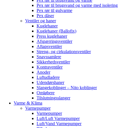
Pex rør til brugsvand og varme
Pex rør til brugsvand og varme med isolering
Pex rør til gulvarme
Pex dåser
Ventiler og haner
Kuglehaner
Kuglehaner (Ballofix)
Press kuglehaner
Afspærringsventiler
Aftapsventiler
Streng- og cirkulationsventiler
Snavssamlere
Sikkerhedsventiler
Kontraventiler
Anoder
Luftudladere
Udendørshaner
Slangekoblinger – Nito koblinger
Omløbere
Tilslutningsslanger
Varme & Klima
Varmepumper
Varmepumper
Luft/Luft Varmepumper
Luft/Vand Varmepumper