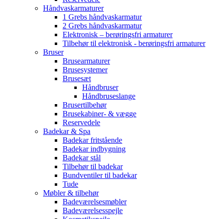
Håndvaskarmaturer
1 Grebs håndvaskarmatur
2 Grebs håndvaskarmatur
Elektronisk – berøringsfri armaturer
Tilbehør til elektronisk - berøringsfri armaturer
Bruser
Brusearmaturer
Brusesystemer
Brusesæt
Håndbruser
Håndbruseslange
Brusertilbehør
Brusekabiner- & vægge
Reservedele
Badekar & Spa
Badekar fritstående
Badekar indbygning
Badekar stål
Tilbehør til badekar
Bundventiler til badekar
Tude
Møbler & tilbehør
Badeværelsesmøbler
Badeværelsesspejle