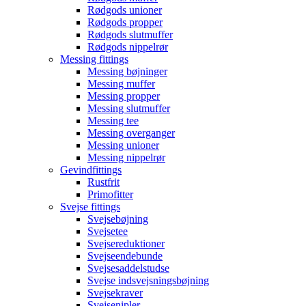
Rødgods unioner
Rødgods propper
Rødgods slutmuffer
Rødgods nippelrør
Messing fittings
Messing bøjninger
Messing muffer
Messing propper
Messing slutmuffer
Messing tee
Messing overganger
Messing unioner
Messing nippelrør
Gevindfittings
Rustfrit
Primofitter
Svejse fittings
Svejsebøjning
Svejsetee
Svejsereduktioner
Svejseendebunde
Svejsesaddelstudse
Svejse indsvejsningsbøjning
Svejsekraver
Svejsenipler