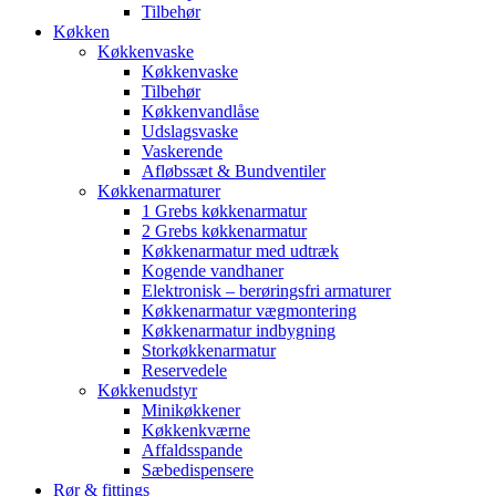
Tilbehør
Køkken
Køkkenvaske
Køkkenvaske
Tilbehør
Køkkenvandlåse
Udslagsvaske
Vaskerende
Afløbssæt & Bundventiler
Køkkenarmaturer
1 Grebs køkkenarmatur
2 Grebs køkkenarmatur
Køkkenarmatur med udtræk
Kogende vandhaner
Elektronisk – berøringsfri armaturer
Køkkenarmatur vægmontering
Køkkenarmatur indbygning
Storkøkkenarmatur
Reservedele
Køkkenudstyr
Minikøkkener
Køkkenkværne
Affaldsspande
Sæbedispensere
Rør & fittings