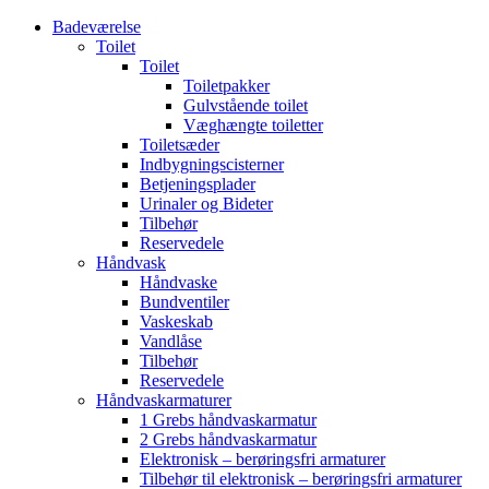
Badeværelse
Toilet
Toilet
Toiletpakker
Gulvstående toilet
Væghængte toiletter
Toiletsæder
Indbygningscisterner
Betjeningsplader
Urinaler og Bideter
Tilbehør
Reservedele
Håndvask
Håndvaske
Bundventiler
Vaskeskab
Vandlåse
Tilbehør
Reservedele
Håndvaskarmaturer
1 Grebs håndvaskarmatur
2 Grebs håndvaskarmatur
Elektronisk – berøringsfri armaturer
Tilbehør til elektronisk – berøringsfri armaturer