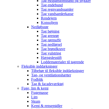
Tag ekspansionsbånd og stykker
Tag endebund
Tag regnvandssamler
Tag vandsamlerkasse
Rendejern
Konsoljern
Nedløbsrør
Tag bøjning
Tag grenrør
Tag rørmuffe
Tag nedførsel
Tag brøndkrave
Tag vulstring
Hængslesstift
Loddematerialer til tagrende
Fleksible inddækninger
Tilbehør til fleksible inddækninger
Tag- og ventilationshætter
Fodblik
Tag & facadeværktøj
Fuge, lim & kemi
Fugemasse
Lim
Skum
Kemi & rensemidler