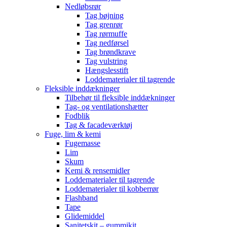
Nedløbsrør
Tag bøjning
Tag grenrør
Tag rørmuffe
Tag nedførsel
Tag brøndkrave
Tag vulstring
Hængslesstift
Loddematerialer til tagrende
Fleksible inddækninger
Tilbehør til fleksible inddækninger
Tag- og ventilationshætter
Fodblik
Tag & facadeværktøj
Fuge, lim & kemi
Fugemasse
Lim
Skum
Kemi & rensemidler
Loddematerialer til tagrende
Loddematerialer til kobberrør
Flashband
Tape
Glidemiddel
Sanitetskit – gummikit