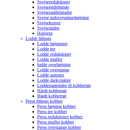
Svejsereduktioner
Svejseendebunde
Svejsesaddelstudse
Svejse indsvejsningsbøjning
Svejsekraver
Svejsenipler
Halsjern
Lodde fittings
Lodde bøjninger
Lodde tee
Lodde reduktioner
Lodde muffer
lodde overbøjning
Lodde overgange
Lodde unioner
Lodde dækvinkler
Loddematerialer til kobberrør
Hårdt kobberrør
Blødt kobberrør
Press fittings kobber
Press bøjning kobber
Press tee kobber
Press reduktioner kobber
Press muffer kobber
Press overgange kobber