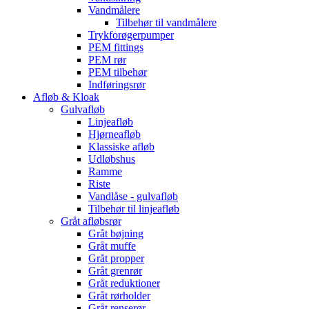
Vandmålere
Tilbehør til vandmålere
Trykforøgerpumper
PEM fittings
PEM rør
PEM tilbehør
Indføringsrør
Afløb & Kloak
Gulvafløb
Linjeafløb
Hjørneafløb
Klassiske afløb
Udløbshus
Ramme
Riste
Vandlåse - gulvafløb
Tilbehør til linjeafløb
Gråt afløbsrør
Gråt bøjning
Gråt muffe
Gråt propper
Gråt grenrør
Gråt reduktioner
Gråt rørholder
Gråt renserør