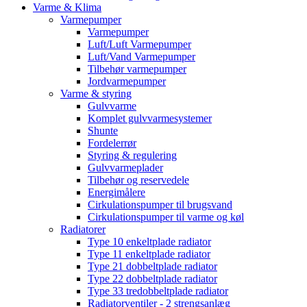
Varme & Klima
Varmepumper
Varmepumper
Luft/Luft Varmepumper
Luft/Vand Varmepumper
Tilbehør varmepumper
Jordvarmepumper
Varme & styring
Gulvvarme
Komplet gulvvarmesystemer
Shunte
Fordelerrør
Styring & regulering
Gulvvarmeplader
Tilbehør og reservedele
Energimålere
Cirkulationspumper til brugsvand
Cirkulationspumper til varme og køl
Radiatorer
Type 10 enkeltplade radiator
Type 11 enkeltplade radiator
Type 21 dobbeltplade radiator
Type 22 dobbeltplade radiator
Type 33 tredobbeltplade radiator
Radiatorventiler - 2 strengsanlæg