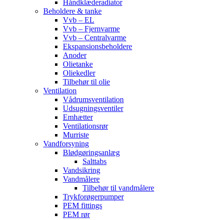
Håndklæderadiator
Beholdere & tanke
Vvb – EL
Vvb – Fjernvarme
Vvb – Centralvarme
Ekspansionsbeholdere
Anoder
Olietanke
Oliekedler
Tilbehør til olie
Ventilation
Vådrumsventilation
Udsugningsventiler
Emhætter
Ventilationsrør
Murriste
Vandforsyning
Blødgøringsanlæg
Salttabs
Vandsikring
Vandmålere
Tilbehør til vandmålere
Trykforøgerpumper
PEM fittings
PEM rør