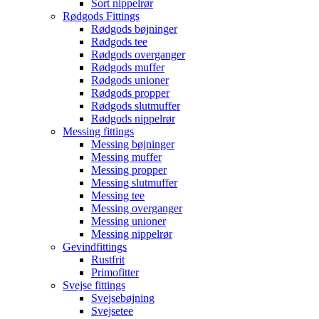
Sort nippelrør
Rødgods Fittings
Rødgods bøjninger
Rødgods tee
Rødgods overganger
Rødgods muffer
Rødgods unioner
Rødgods propper
Rødgods slutmuffer
Rødgods nippelrør
Messing fittings
Messing bøjninger
Messing muffer
Messing propper
Messing slutmuffer
Messing tee
Messing overganger
Messing unioner
Messing nippelrør
Gevindfittings
Rustfrit
Primofitter
Svejse fittings
Svejsebøjning
Svejsetee