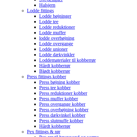
Halsjern
Lodde fittings
Lodde bøjninger
Lodde tee
Lodde reduktioner
Lodde muffer
lodde overbøjning
Lodde overgange
Lodde unioner
Lodde dækvinkler
Loddematerialer til kobberrør
Hårdt kobberrør
Blødt kobberrør
Press fittings kobber
Press bøjning kobber
Press tee kobber
Press reduktioner kobber
Press muffer kobber
Press overgange kobber
Press overbøjning kobber
Press dækvinkel kobber
Press slutmuffe kobber
Hårdt kobberrør
Pex fittings & rør