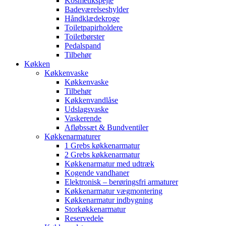
Kosmetikspejle
Badeværelseshylder
Håndklædekroge
Toiletpapirholdere
Toiletbørster
Pedalspand
Tilbehør
Køkken
Køkkenvaske
Køkkenvaske
Tilbehør
Køkkenvandlåse
Udslagsvaske
Vaskerende
Afløbssæt & Bundventiler
Køkkenarmaturer
1 Grebs køkkenarmatur
2 Grebs køkkenarmatur
Køkkenarmatur med udtræk
Kogende vandhaner
Elektronisk – berøringsfri armaturer
Køkkenarmatur vægmontering
Køkkenarmatur indbygning
Storkøkkenarmatur
Reservedele