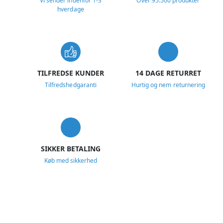
Vi sender indenfor 1-3
Over 95.500 produkter
hverdage
TILFREDSE KUNDER
14 DAGE RETURRET
Tilfredshedgaranti
Hurtig og nem returnering
SIKKER BETALING
Køb med sikkerhed