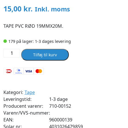
15,00
kr.
Inkl. moms
TAPE PVC RØD 19MMX20M.
179 på lager: 1-3 dages levering
Tape
Tilføj til kurv
pvc
rød
19mmx20m
antal
Kategori:
Tape
Leveringstid:
1-3 dage
Producent varenr:
710-00152
Varenr/VVS-nummer:
EAN:
960000139
Solar nr:
4031026479859