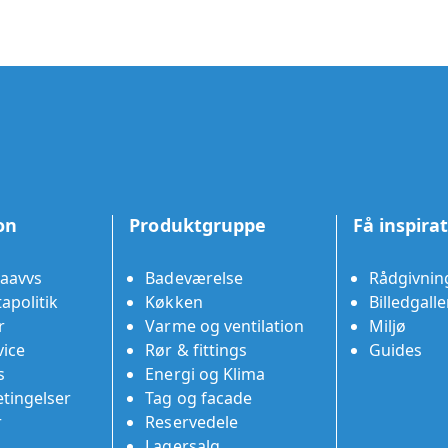
on
Produktgruppe
Få inspira
aavvs
Badeværelse
Rådgivnin
apolitik
Køkken
Billedgalle
r
Varme og ventilation
Miljø
ice
Rør & fittings
Guides
s
Energi og Klima
tingelser
Tag og facade
r
Reservedele
Lagersalg