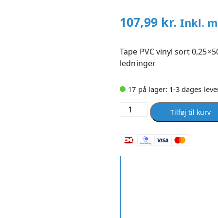
107,99
kr.
Inkl. 
Tape PVC vinyl sort 0,25×5
ledninger
17 på lager: 1-3 dages leve
Tape
Tilføj til kurv
pvc
vinyl
sort
0,25x50mm
30m
antal