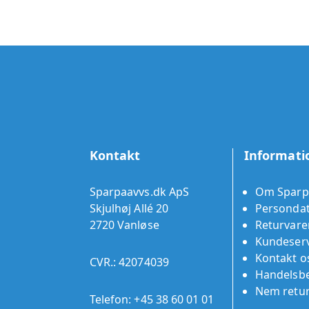
Kontakt
Informati
Sparpaavvs.dk ApS
Om Sparp
Skjulhøj Allé 20
Persondat
2720 Vanløse
Returvare
Kundeserv
Kontakt o
CVR.: 42074039
Handelsbe
Nem retu
Telefon:
+45 38 60 01 01