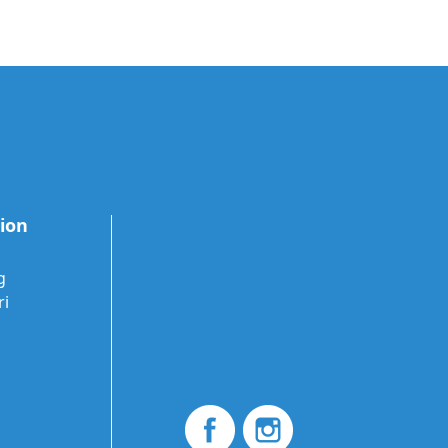
tion
g
ri