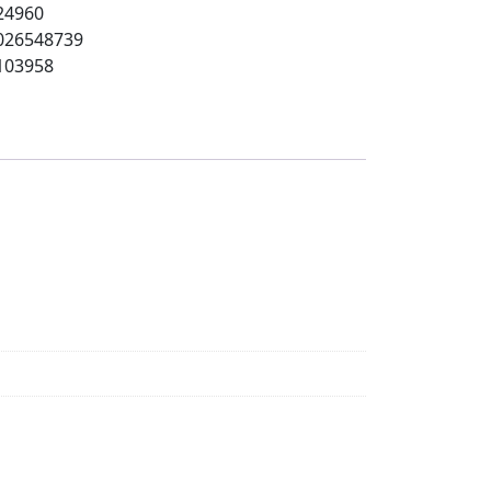
24960
026548739
103958