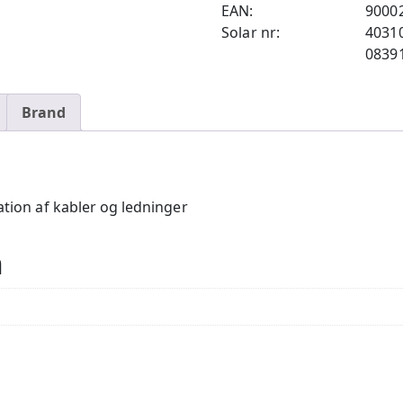
EAN:
9000
Solar nr:
4031
0839
Brand
ation af kabler og ledninger
n