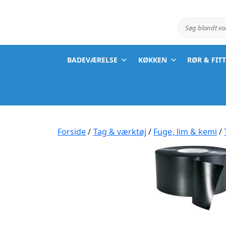
Søg blandt v
BADEVÆRELSE
KØKKEN
RØR & FIT
Forside
/
Tag & værktøj
/
Fuge, lim & kemi
/