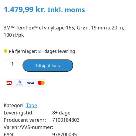
1.479,99
kr.
Inkl. moms
3M™ Temflex™ el vinyltape 165, Grøn, 19 mm x 20 m,
100 rl/pk
På fjernlager: 8+ dages levering
Tape
Tilføj til kurv
vinyl
165
19mmx20m
grøn
antal
Kategori:
Tape
Leveringstid:
8+ dage
Producent varenr:
7100184803
Varenr/VVS-nummer:
EAN:
978700035