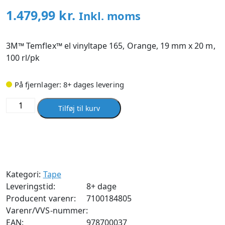
1.479,99
kr.
Inkl. moms
3M™ Temflex™ el vinyltape 165, Orange, 19 mm x 20 m,
100 rl/pk
På fjernlager: 8+ dages levering
Tape
Tilføj til kurv
vinyl
165
19mmx20m
orange
antal
Kategori:
Tape
Leveringstid:
8+ dage
Producent varenr:
7100184805
Varenr/VVS-nummer:
EAN:
978700037