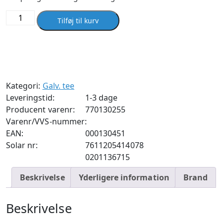
Tee
Tilføj til kurv
11/4-
1-
11/4''
galvaniseret
antal
Kategori:
Galv. tee
Leveringstid:
1-3 dage
Producent varenr:
770130255
Varenr/VVS-nummer:
EAN:
000130451
Solar nr:
7611205414078
0201136715
Beskrivelse
Yderligere information
Brand
Beskrivelse