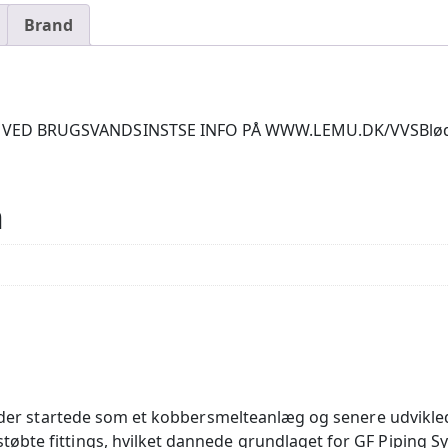
Brand
ED BRUGSVANDSINSTSE INFO PÅ WWW.LEMU.DK/VVSBlødstøbt
n
, der startede som et kobbersmelteanlæg og senere udviklede
bte fittings, hvilket dannede grundlaget for GF Piping Sy