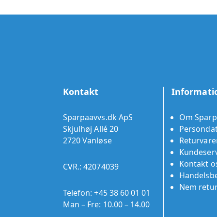
Kontakt
Informati
Sparpaavvs.dk ApS
Om Sparp
Skjulhøj Allé 20
Persondat
2720 Vanløse
Returvare
Kundeserv
Kontakt o
CVR.: 42074039
Handelsbe
Nem retu
Telefon:
+45 38 60 01 01
Man – Fre: 10.00 – 14.00