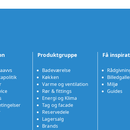
on
Produktgruppe
Få inspira
aavvs
Badeværelse
Rådgivnin
apolitik
Køkken
Billedgalle
r
Varme og ventilation
Miljø
ice
Rør & fittings
Guides
s
Energi og Klima
tingelser
Tag og facade
r
Reservedele
Lagersalg
Brands