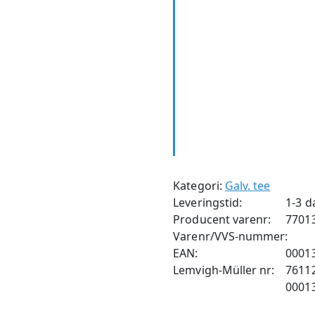
Kategori:
Galv. tee
Leveringstid:
1-3 d
Producent varenr:
7701
Varenr/VVS-nummer:
EAN:
0001
Lemvigh-Müller nr:
7611
0001