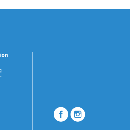
tion
g
ri