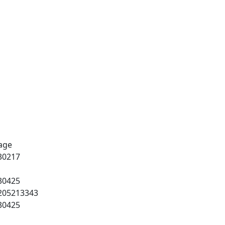
age
30217
30425
205213343
30425