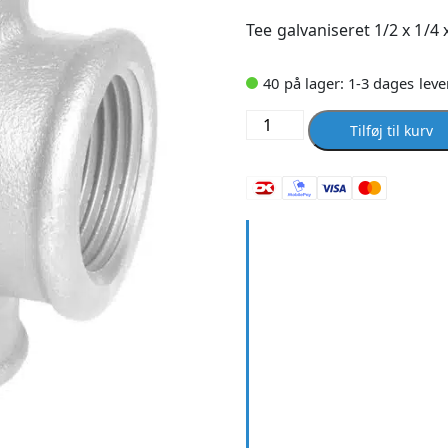
Tee galvaniseret 1/2 x 1/4 
40 på lager: 1-3 dages leve
Tee
Tilføj til kurv
galvaniseret
1/2
x
1/4
x
1/2
antal