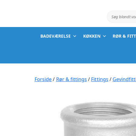
Søg blandt v
BADEVÆRELSE
KØKKEN
RØR & FIT
Forside
/
Rør & fittings
/
Fittings
/
Gevindfitt