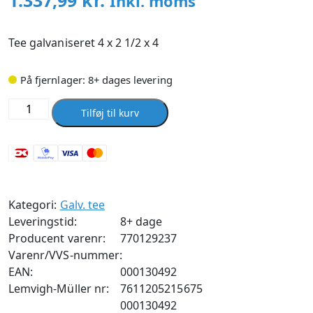
1.337,99
kr.
Inkl. moms
Tee galvaniseret 4 x 2 1/2 x 4
På fjernlager: 8+ dages levering
Tee
Tilføj til kurv
galvaniseret
4
x
2
1/2
Kategori:
Galv. tee
x
Leveringstid:
8+ dage
4
Producent varenr:
770129237
antal
Varenr/VVS-nummer:
EAN:
000130492
Lemvigh-Müller nr:
7611205215675
000130492