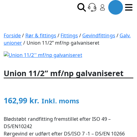
Forside
/
Rør & fittings
/
Fittings
/
Gevindfittings
/
Galv.
unioner
/ Union 11/2” mf/np galvaniseret
Union 11/2” mf/np galvaniseret
162,99
kr.
Inkl. moms
Blødstøbt randfitting fremstillet efter ISO 49 –
DS/EN10242
Rørgevind er udført efter DS/ISO 7 -1 – DS/EN 10266