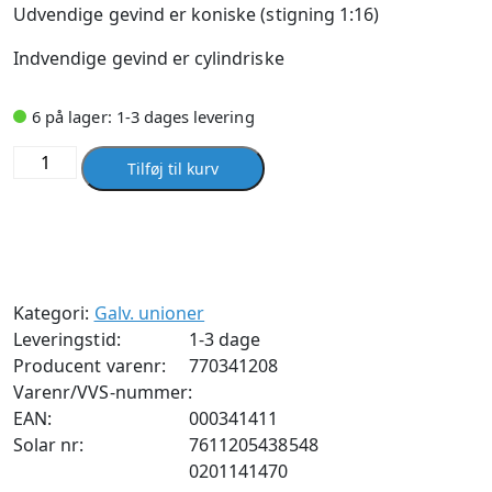
Udvendige gevind er koniske (stigning 1:16)
Indvendige gevind er cylindriske
6 på lager: 1-3 dages levering
Union
Tilføj til kurv
11/2''
mf/np
galvaniseret
antal
Kategori:
Galv. unioner
Leveringstid:
1-3 dage
Producent varenr:
770341208
Varenr/VVS-nummer:
EAN:
000341411
Solar nr:
7611205438548
0201141470