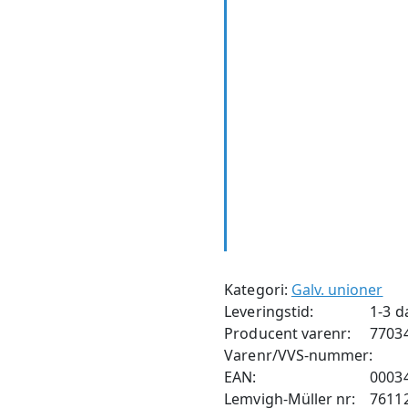
Kategori:
Galv. unioner
Leveringstid:
1-3 d
Producent varenr:
7703
Varenr/VVS-nummer:
EAN:
0003
Lemvigh-Müller nr:
7611