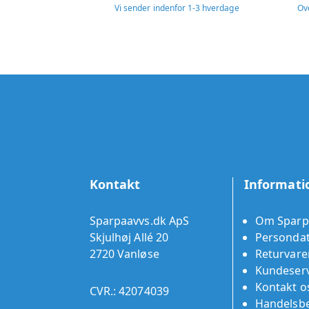
Vi sender indenfor 1-3 hverdage
Ov
Kontakt
Informati
Sparpaavvs.dk ApS
Om Sparp
Skjulhøj Allé 20
Persondat
2720 Vanløse
Returvare
Kundeserv
Kontakt o
CVR.: 42074039
Handelsbe