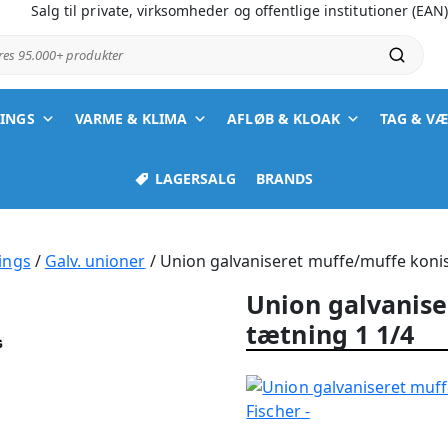
Salg til private, virksomheder og offentlige institutioner (EAN
ores 95.000+ produkter
TINGS
VARME & KLIMA
AFLØB & KLOAK
TAG & V
LAGERSALG
BRANDS
ings
/
Galv. unioner
/ Union galvaniseret muffe/muffe konis
Union galvanis
tætning 1 1/4