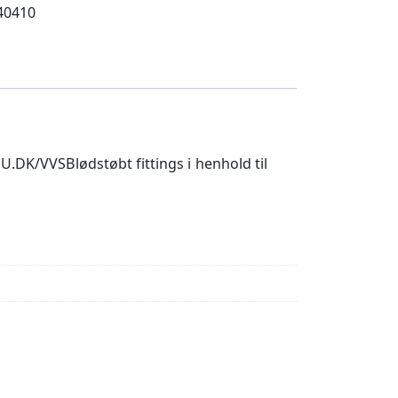
40410
VSBlødstøbt fittings i henhold til