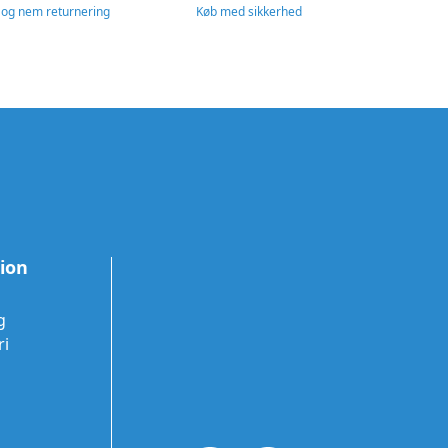
 og nem returnering
Køb med sikkerhed
tion
g
ri