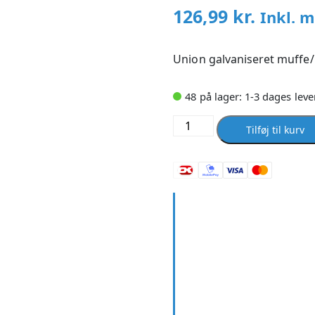
126,99
kr.
Inkl. 
Union galvaniseret muffe/
48 på lager: 1-3 dages leve
Union
Tilføj til kurv
galvaniseret
muffe/muffe
konisk
tætning
1
1/4
antal