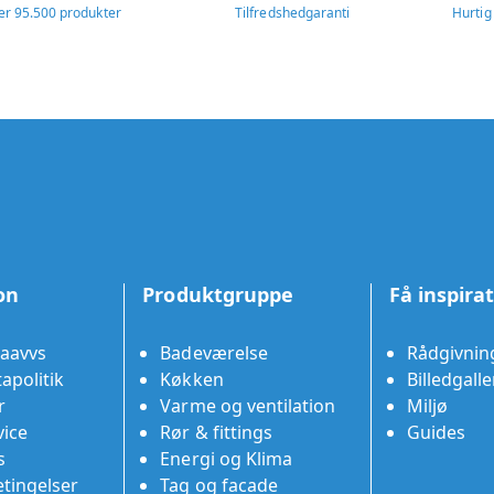
er 95.500 produkter
Tilfredshedgaranti
Hurtig
on
Produktgruppe
Få inspira
aavvs
Badeværelse
Rådgivnin
apolitik
Køkken
Billedgalle
r
Varme og ventilation
Miljø
ice
Rør & fittings
Guides
s
Energi og Klima
tingelser
Tag og facade