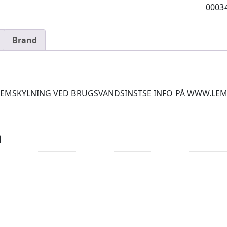
0003
Brand
SKYLNING VED BRUGSVANDSINSTSE INFO PÅ WWW.LEMU.DK/V
n